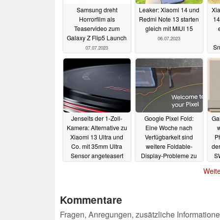
Samsung dreht
Leaker: Xiaomi 14 und
Xi
Horrorfilm als
Redmi Note 13 starten
14
Teaservideo zum
gleich mit MIUI 15
Galaxy Z Flip5 Launch
06.07.2023
Sn
07.07.2023
Fla
Jenseits der 1-Zoll-
Google Pixel Fold:
Ga
Kamera: Alternative zu
Eine Woche nach
w
Xiaomi 13 Ultra und
Verfügbarkeit sind
P
Co. mit 35mm Ultra
weitere Foldable-
der
Sensor angeteasert
Display-Probleme zu
S
beklagen
nä
02.07.2023
30.06.2023
Weite
Kommentare
Fragen, Anregungen, zusätzliche Informatione