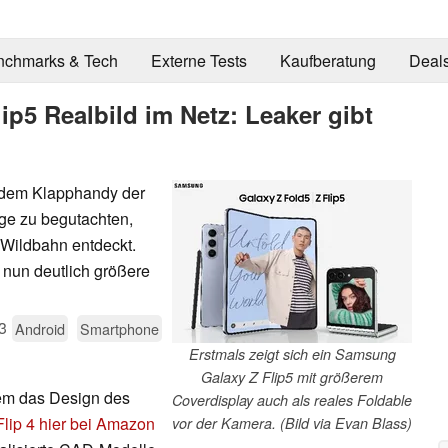
nchmarks & Tech
Externe Tests
Kaufberatung
Deal
p5 Realbild im Netz: Leaker gibt
ndem Klapphandy der
nige zu begutachten,
 Wildbahn entdeckt.
s nun deutlich größere
3
Android
Smartphone
Erstmals zeigt sich ein Samsung
Galaxy Z Flip5 mit größerem
dem das Design des
Coverdisplay auch als reales Foldable
Flip 4 hier bei Amazon
vor der Kamera. (Bild via Evan Blass)