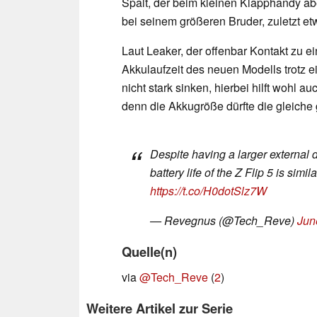
Spalt, der beim kleinen Klapphandy ab
bei seinem größeren Bruder, zuletzt 
Laut Leaker, der offenbar Kontakt zu e
Akkulaufzeit des neuen Modells trotz 
nicht stark sinken, hierbei hilft wohl a
denn die Akkugröße dürfte die gleiche 
Despite having a larger external 
battery life of the Z Flip 5 is simila
https://t.co/H0dotSlz7W
— Revegnus (@Tech_Reve)
Jun
Quelle(n)
via
@Tech_Reve
(
2
)
Weitere Artikel zur Serie