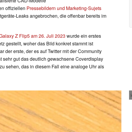
sualisierte CAD-Modelle
n offiziellen
Pressebildern und Marketing-Sujets
estgeräte-Leaks angebrochen, die offenbar bereits im
alaxy Z Flip5 am 26. Juli 2023
wurde ein erstes
tz gestellt, woher das Bild konkret stammt ist
der erste, der es auf Twitter mit der Community
 ist sehr gut das deutlich gewachsene Coverdisplay
u sehen, das in diesem Fall eine analoge Uhr als