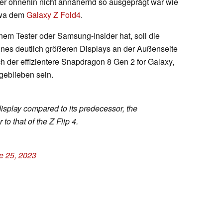
er ohnehin nicht annähernd so ausgeprägt war wie
etwa dem
Galaxy Z Fold4
.
inem Tester oder Samsung-Insider hat, soll die
eines deutlich größeren Displays an der Außenseite
uch der effizientere Snapdragon 8 Gen 2 for Galaxy,
geblieben sein.
display compared to its predecessor, the
r to that of the Z Flip 4.
e 25, 2023