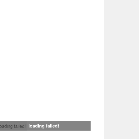
loading failed!
loading failed!