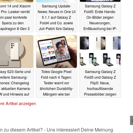
aomi 14 und Xiaomi
Samsung Update-
Samsung Galaxy Z
 Pro: Leaker verrät
News: Neues in One UI
Fold5: Erste Hands-
ein paar konkrete
5.1.1 auf Galaxy Z
On-Bilder zeigen
Specs zu den
Fold4 und Co. sowie
Neuerungen,
apdragon 8 Gen 3
Juli-Patch fürs Galaxy
Enttäuschung bei IP-
ggschiffen
S23
Zertifizierung
04.07.2023
04.07.2023
03.07.2023
laxy S23-Serie und
Totes Google Pixel
Samsung Galaxy Z
eitere Samsung-
Fold nach 4 Tagen:
Fold5 und Galaxy Z
hones: Changelog
Tester warnt vor
Flip5: Neue,
 aktuellen Kamera-
ähnlichen Durability-
hochauflösende
W und Hinweis auf
Mängeln wie bei
Pressebilder zeigen
chstes Update vor
Samsungs erstem
Farboptionen. Alle
re Artikel anzeigen
One UI 6
Foldable
Specs im Überblick
29.06.2023
27.06.2023
26.06.2023
n zu diesem Artikel? - Uns interessiert Deine Meinung