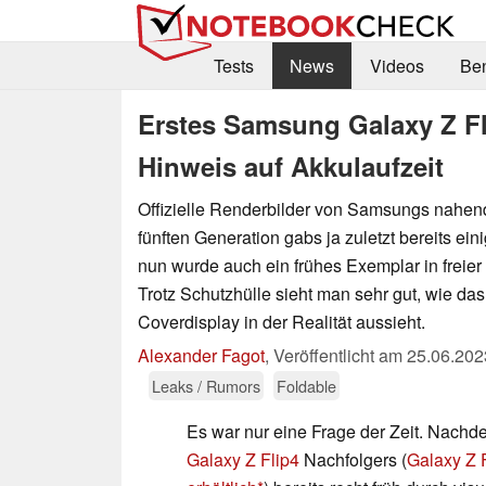
Tests
News
Videos
Be
Erstes Samsung Galaxy Z Fli
Hinweis auf Akkulaufzeit
Offizielle Renderbilder von Samsungs nahe
fünften Generation gabs ja zuletzt bereits ei
nun wurde auch ein frühes Exemplar in freier
Trotz Schutzhülle sieht man sehr gut, wie da
Coverdisplay in der Realität aussieht.
Alexander Fagot
,
Veröffentlicht am
25.06.202
Leaks / Rumors
Foldable
Es war nur eine Frage der Zeit. Nach
Galaxy Z Flip4
Nachfolgers (
Galaxy Z 