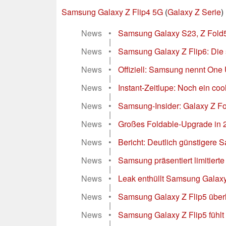
Samsung Galaxy Z Flip4 5G
(
Galaxy Z Serie
)
News
•
Samsung Galaxy S23, Z Fold5, 
|
News
•
Samsung Galaxy Z Flip6: Die 
|
News
•
Offiziell: Samsung nennt One 
|
News
•
Instant-Zeitlupe: Noch ein co
|
News
•
Samsung-Insider: Galaxy Z Fol
|
News
•
Großes Foldable-Upgrade in 
|
News
•
Bericht: Deutlich günstigere 
|
News
•
Samsung präsentiert limitierte
|
News
•
Leak enthüllt Samsung Galaxy 
|
News
•
Samsung Galaxy Z Flip5 überle
|
News
•
Samsung Galaxy Z Flip5 fühlt s
|