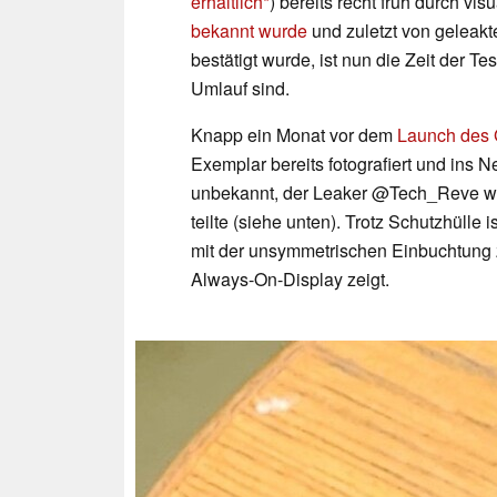
erhältlich
) bereits recht früh durch vi
bekannt wurde
und zuletzt von geleakte
bestätigt wurde, ist nun die Zeit der T
Umlauf sind.
Knapp ein Monat vor dem
Launch des G
Exemplar bereits fotografiert und ins Ne
unbekannt, der Leaker @Tech_Reve war 
teilte (siehe unten). Trotz Schutzhülle
mit der unsymmetrischen Einbuchtung z
Always-On-Display zeigt.