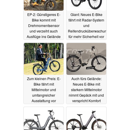
EP-2: Günstigeres E-
Giant: Neues E-Bike
Bike kommt mit
fährt mit Radar-System
Drehmomentsensor
und
und verzeiht auch
Reifendrucküberwachung
Ausflüge ins Gelände
für mehr Sicherheit vor
24.09.2025
24.09.2025
Zum kleinen Preis: E-
Auch fürs Gelände:
Bike fährt mit
Neues E-Bike mit
Mittelmotor und
starkem Mittelmotor
umfangreicher
nimmt Gepäck mit und
Ausstattung vor
verspricht Komfort
23.09.2025
23.09.2025