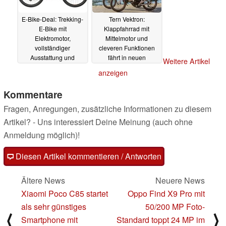
E-Bike-Deal: Trekking-
Tern Vektron:
E-Bike mit
Klappfahrrad mit
Elektromotor,
Mittelmotor und
vollständiger
cleveren Funktionen
Ausstattung und
fährt in neuen
Weitere Artikel
riesigem Akku gibt es
Versionen vor
17.09.2025
anzeigen
zum Top-Preis
18.09.2025
Kommentare
Fragen, Anregungen, zusätzliche Informationen zu diesem
Artikel? - Uns interessiert Deine Meinung (auch ohne
Anmeldung möglich)!
Diesen Artikel kommentieren / Antworten
Ältere News
Neuere News
Xiaomi Poco C85 startet
Oppo Find X9 Pro mit
als sehr günstiges
50/200 MP Foto-
⟨
⟩
Smartphone mit
Standard toppt 24 MP im