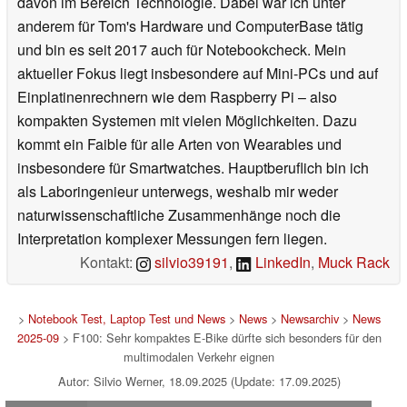
davon im Bereich Technologie. Dabei war ich unter
anderem für Tom's Hardware und ComputerBase tätig
und bin es seit 2017 auch für Notebookcheck. Mein
aktueller Fokus liegt insbesondere auf Mini-PCs und auf
Einplatinenrechnern wie dem Raspberry Pi – also
kompakten Systemen mit vielen Möglichkeiten. Dazu
kommt ein Faible für alle Arten von Wearables und
insbesondere für Smartwatches. Hauptberuflich bin ich
als Laboringenieur unterwegs, weshalb mir weder
naturwissenschaftliche Zusammenhänge noch die
Interpretation komplexer Messungen fern liegen.
Kontakt:
silvio39191
,
LinkedIn
,
Muck Rack
>
Notebook Test, Laptop Test und News
>
News
>
Newsarchiv
>
News
2025-09
> F100: Sehr kompaktes E-Bike dürfte sich besonders für den
multimodalen Verkehr eignen
Autor: Silvio Werner, 18.09.2025 (Update: 17.09.2025)