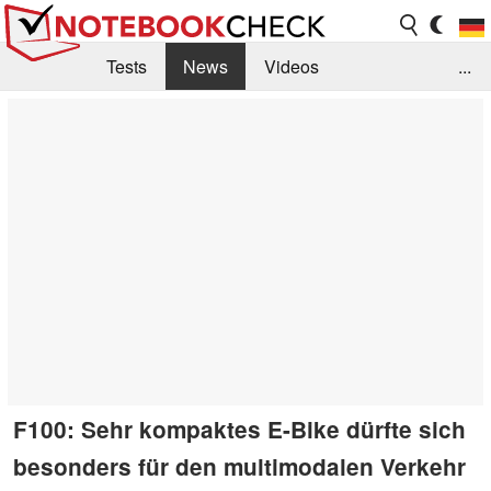
Tests
News
Videos
...
Benchmarks & Tech
Externe Tests
Kaufberatung
Deals
Suche
Jobs
Forum
F100: Sehr kompaktes E-Bike dürfte sich
besonders für den multimodalen Verkehr