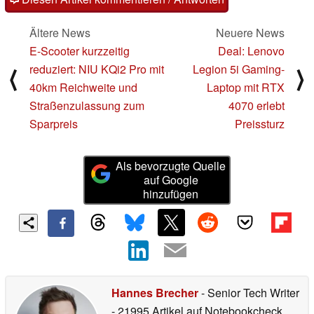
Ältere News
Neuere News
E-Scooter kurzzeitig
Deal: Lenovo
reduziert: NIU KQi2 Pro mit
Legion 5i Gaming-
⟨
⟩
40km Reichweite und
Laptop mit RTX
Straßenzulassung zum
4070 erlebt
Sparpreis
Preissturz
Als bevorzugte Quelle
auf Google
hinzufügen
Hannes Brecher
- Senior Tech Writer
- 21995 Artikel auf Notebookcheck