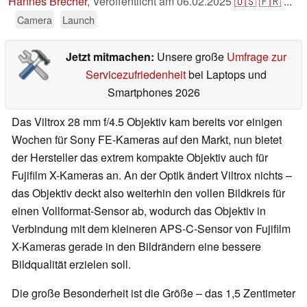
Hannes Brecher
,
Veröffentlicht am
06.02.2025
🇺🇸
🇫🇷
...
Camera
Launch
Jetzt mitmachen:
Unsere große
Umfrage zur
Servicezufriedenheit
bei Laptops und
Smartphones 2026
Das Viltrox 28 mm f/4.5 Objektiv kam bereits vor einigen
Wochen für Sony FE-Kameras auf den Markt, nun bietet
der Hersteller das extrem kompakte Objektiv auch für
Fujifilm X-Kameras an. An der Optik ändert Viltrox nichts –
das Objektiv deckt also weiterhin den vollen Bildkreis für
einen Vollformat-Sensor ab, wodurch das Objektiv in
Verbindung mit dem kleineren APS-C-Sensor von Fujifilm
X-Kameras gerade in den Bildrändern eine bessere
Bildqualität erzielen soll.
Die große Besonderheit ist die Größe – das 1,5 Zentimeter