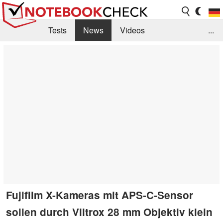
Tests
News
Videos
...
Benchmarks & Tech
Externe Tests
Kaufberatung
Deals
Suche
Jobs
Forum
Fujifilm X-Kameras mit APS-C-Sensor
sollen durch Viltrox 28 mm Objektiv klein