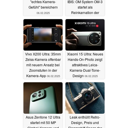
"echtes Kamera-
IBIS: OM System OM-3
Gefühl" bereichern
startet als
Reinkarnation der
06.02.2025
Olympus OM-1
06.02.2025
Vivo X200 Ultra: 35mm
Xiaomi 15 Ultra: Neues
Zeiss-Kamera offenbar
Hands-On-Photo zeigt
mit neuem Ansatz bei
attraktives Leica-
Zoomstufen in der
Kamera-Dual-Tone-
Kamera-App
Design
06.02.2025
06.02.2025
Asus Zenfone 12 Ultra
Leak enthüllt Retro-
startet mit 50 MP
Design, Preis und
Gimbal-Kamera und
Flaggschiff-Specs der