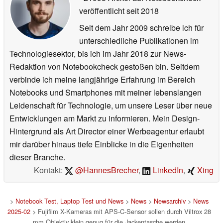
veröffentlicht
seit 2018
Seit dem Jahr 2009 schreibe ich für
unterschiedliche Publikationen im
Technologiesektor, bis ich im Jahr 2018 zur News-
Redaktion von Notebookcheck gestoßen bin. Seitdem
verbinde ich meine langjährige Erfahrung im Bereich
Notebooks und Smartphones mit meiner lebenslangen
Leidenschaft für Technologie, um unsere Leser über neue
Entwicklungen am Markt zu informieren. Mein Design-
Hintergrund als Art Director einer Werbeagentur erlaubt
mir darüber hinaus tiefe Einblicke in die Eigenheiten
dieser Branche.
Kontakt:
@HannesBrecher
,
LinkedIn
,
Xing
>
Notebook Test, Laptop Test und News
>
News
>
Newsarchiv
>
News
2025-02
> Fujifilm X-Kameras mit APS-C-Sensor sollen durch Viltrox 28
mm Objektiv klein genug für die Jackentasche werden