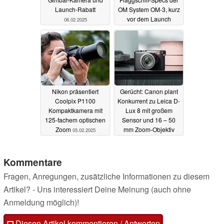
Launch-Rabatt
OM System OM-3, kurz
vor dem Launch
06.02.2025
05.02.2025
Nikon präsentiert
Gerücht: Canon plant
Coolpix P1100
Konkurrent zu Leica D-
Kompaktkamera mit
Lux 8 mit großem
125-fachem optischen
Sensor und 16 – 50
Zoom
mm Zoom-Objektiv
05.02.2025
04.02.2025
Kommentare
Fragen, Anregungen, zusätzliche Informationen zu diesem
Artikel? - Uns interessiert Deine Meinung (auch ohne
Anmeldung möglich)!
Diesen Artikel kommentieren / Antworten