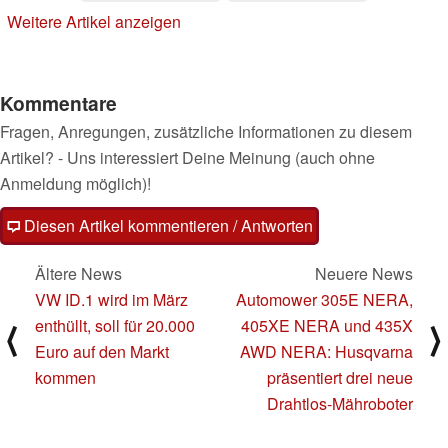
Renderbildern
OM-3
24.01.2025
Weitere Artikel anzeigen
02.02.2025
Kommentare
Fragen, Anregungen, zusätzliche Informationen zu diesem
Artikel? - Uns interessiert Deine Meinung (auch ohne
Anmeldung möglich)!
Diesen Artikel kommentieren / Antworten
Ältere News
Neuere News
VW ID.1 wird im März
Automower 305E NERA,
enthüllt, soll für 20.000
405XE NERA und 435X
⟨
⟩
Euro auf den Markt
AWD NERA: Husqvarna
kommen
präsentiert drei neue
Drahtlos-Mähroboter