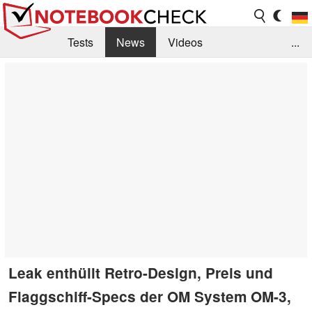
Tests
News
Videos
...
Benchmarks & Tech
Externe Tests
Kaufberatung
Deals
Suche
Jobs
Forum
Leak enthüllt Retro-Design, Preis und
Flaggschiff-Specs der OM System OM-3,