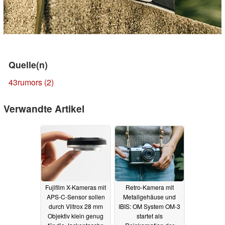
Quelle(n)
43rumors
(2)
Verwandte Artikel
Fujifilm X-Kameras mit
Retro-Kamera mit
APS-C-Sensor sollen
Metallgehäuse und
durch Viltrox 28 mm
IBIS: OM System OM-3
Objektiv klein genug
startet als