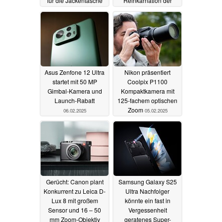
für die Jackentasche
Reinkarnation der
werden
Olympus OM-1
06.02.2025
06.02.2025
Asus Zenfone 12 Ultra
Nikon präsentiert
startet mit 50 MP
Coolpix P1100
Gimbal-Kamera und
Kompaktkamera mit
Launch-Rabatt
125-fachem optischen
Zoom
06.02.2025
05.02.2025
Gerücht: Canon plant
Samsung Galaxy S25
Konkurrent zu Leica D-
Ultra Nachfolger
Lux 8 mit großem
könnte ein fast in
Sensor und 16 – 50
Vergessenheit
mm Zoom-Objektiv
geratenes Super-