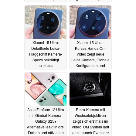
Feature bringen
04.02.2025
04.02.2025
Xiaomi 15 Ultra:
Xiaomi 15 Ultra:
Detaillierte Leica-
Kurzes Hands-On-
Flaggschiff Kamera-
Video zeigt neue
Specs bekräftigt
Leica-Kamera, Globale
Konfiguration und
04.02.2025
Farben geleakt
03.02.2025
Asus Zenfone 12 Ultra
Retro-Kamera mit
mit Gimbal-Kamera:
Wechselobjektiven
Galaxy S25+
zeigt sich erstmals im
Alternative leakt in drei
Video: OM System lädt
Farben und offiziellen
zum Launch-Event der