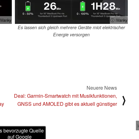
iVanky
ⓘ iVanky
Es lassen sich gleich mehrere Geräte miot elektrischer
Energie versorgen
Neuere News
Deal: Garmin-Smartwatch mit Musikfunktionen,
⟩
ay
GNSS und AMOLED gibt es aktuell günstiger
s bevorzugte Quelle
auf Google