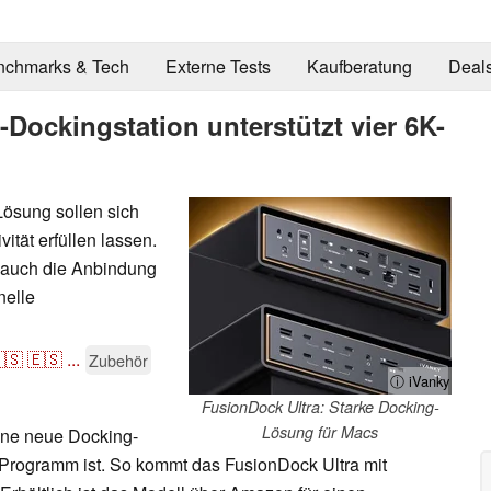
nchmarks & Tech
Externe Tests
Kaufberatung
Deal
Dockingstation unterstützt vier 6K-
Lösung sollen sich
tät erfüllen lassen.
a auch die Anbindung
nelle
🇸
🇪🇸
...
Zubehör
ⓘ iVanky
FusionDock Ultra: Starke Docking-
Lösung für Macs
eine neue Docking-
Programm ist. So kommt das FusionDock Ultra mit