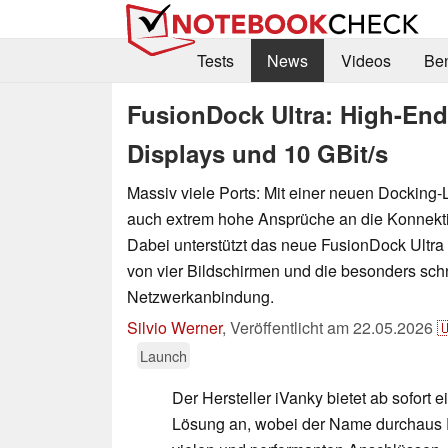
Tests
News
Videos
Be
FusionDock Ultra: High-End-
Displays und 10 GBit/s
Massiv viele Ports: Mit einer neuen Docking-
auch extrem hohe Ansprüche an die Konnektivi
Dabei unterstützt das neue FusionDock Ultr
von vier Bildschirmen und die besonders sch
Netzwerkanbindung.
Silvio Werner
,
Veröffentlicht am
22.05.2026

Launch
Der Hersteller iVanky bietet ab sofort 
Lösung an, wobei der Name durchaus 