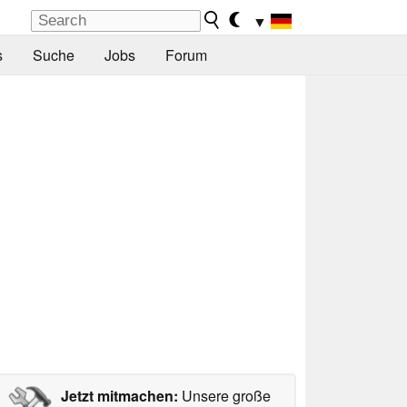
▼
s
Suche
Jobs
Forum
Jetzt mitmachen:
Unsere große