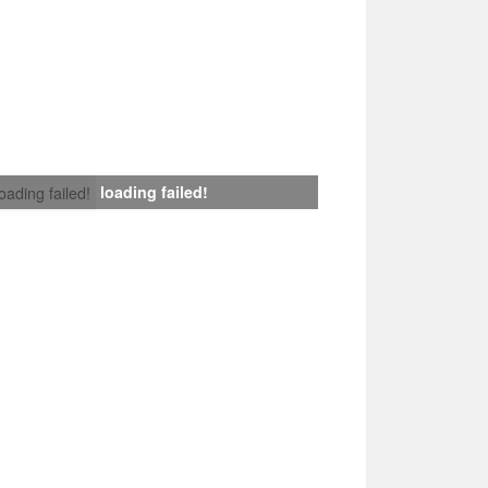
loading failed!
loading failed!