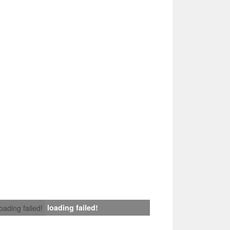
loading failed!
loading failed!