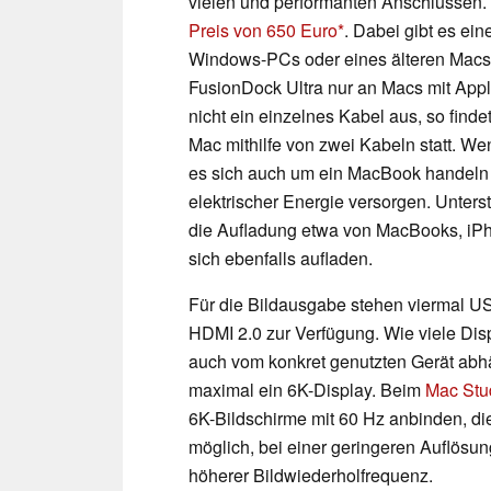
vielen und performanten Anschlüssen. E
Preis von 650 Euro
. Dabei gibt es ei
Windows-PCs oder eines älteren Macs s
FusionDock Ultra nur an Macs mit Apple
nicht ein einzelnes Kabel aus, so fin
Mac mithilfe von zwei Kabeln statt. We
es sich auch um ein MacBook handeln 
elektrischer Energie versorgen. Unters
die Aufladung etwa von MacBooks, iPh
sich ebenfalls aufladen.
Für die Bildausgabe stehen viermal US
HDMI 2.0 zur Verfügung. Wie viele Disp
auch vom konkret genutzten Gerät abhä
maximal ein 6K-Display. Beim
Mac Stu
6K-Bildschirme mit 60 Hz anbinden, di
möglich, bei einer geringeren Auflös
höherer Bildwiederholfrequenz.