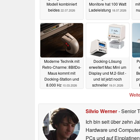
Modell kombiniert
Monitore hat 100 Watt
mi
beides
Ladeleistung
nu
22.07.2026
18.07.2026
Moderne Technik mit
Docking-Lösung
Po
Retro-Charme: 8BitDo-
erweitert Mac Mini um
Maus kommt mit
Display und M.2-Slot -
B
Docking-Station und
und ist jetzt noch
pr
8.000 Hz
schneller
10.03.2026
19.01.2026
Sel
Weite
Silvio Werner
- Senior 
Ich bin seit über zehn J
Hardware und ComputerBa
PCs und auf Einplatinen