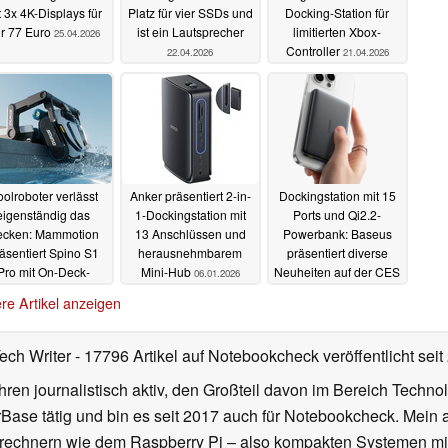
t 3x 4K-Displays für
Platz für vier SSDs und
Docking-Station für
r 77 Euro
ist ein Lautsprecher
limitierten Xbox-
25.04.2026
Controller
22.04.2026
21.04.2026
olroboter verlässt
Anker präsentiert 2-in-
Dockingstation mit 15
eigenständig das
1-Dockingstation mit
Ports und Qi2.2-
ecken: Mammotion
13 Anschlüssen und
Powerbank: Baseus
äsentiert Spino S1
herausnehmbarem
präsentiert diverse
Pro mit On-Deck-
Mini-Hub
Neuheiten auf der CES
06.01.2026
bstdocking
2026
06.01.2026
05.01.2026
re Artikel anzeigen
Tech Writer
- 17796 Artikel auf Notebookcheck veröffentlicht
seit
ahren journalistisch aktiv, den Großteil davon im Bereich Techn
se tätig und bin es seit 2017 auch für Notebookcheck. Mein ak
rechnern wie dem Raspberry Pi – also kompakten Systemen mit