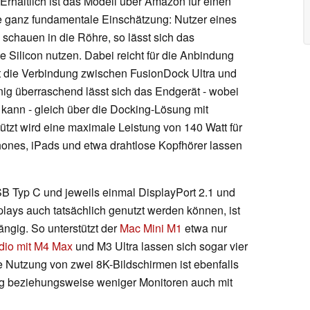
rhältlich ist das Modell über Amazon für einen
ne ganz fundamentale Einschätzung: Nutzer eines
chauen in die Röhre, so lässt sich das
 Silicon nutzen. Dabei reicht für die Anbindung
det die Verbindung zwischen FusionDock Ultra und
nig überraschend lässt sich das Endgerät - wobei
kann - gleich über die Docking-Lösung mit
tützt wird eine maximale Leistung von 140 Watt für
ones, iPads und etwa drahtlose Kopfhörer lassen
B Typ C und jeweils einmal DisplayPort 2.1 und
lays auch tatsächlich genutzt werden können, ist
ngig. So unterstützt der
Mac Mini M1
etwa nur
dio mit M4 Max
und M3 Ultra lassen sich sogar vier
e Nutzung von zwei 8K-Bildschirmen ist ebenfalls
ung beziehungsweise weniger Monitoren auch mit