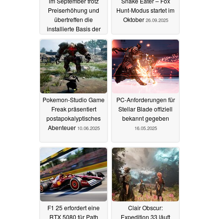
im September trotz
Snake Eater – Fox
Preiserhöhung und
Hunt-Modus startet im
übertreffen die
Oktober
26.09.2025
installierte Basis der
PS3
23.10.2025
Pokemon-Studio Game
PC-Anforderungen für
Freak präsentiert
Stellar Blade offiziell
postapokalyptisches
bekannt gegeben
Abenteuer
10.06.2025
16.05.2025
F1 25 erfordert eine
Clair Obscur:
RTX 5080 für Path
Expedition 33 läuft