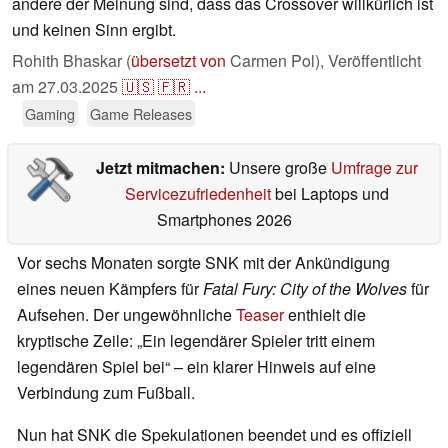
andere der Meinung sind, dass das Crossover willkürlich ist
und keinen Sinn ergibt.
Rohith Bhaskar (
übersetzt von
Carmen Pol),
Veröffentlicht
am
27.03.2025
🇺🇸
🇫🇷
...
Gaming
Game Releases
Jetzt mitmachen:
Unsere große
Umfrage zur
Servicezufriedenheit
bei Laptops und
Smartphones 2026
Vor sechs Monaten sorgte SNK mit der Ankündigung
eines neuen Kämpfers für
Fatal Fury: City of the Wolves
für
Aufsehen. Der ungewöhnliche
Teaser
enthielt die
kryptische Zeile: „Ein legendärer Spieler tritt einem
legendären Spiel bei“ – ein klarer Hinweis auf eine
Verbindung zum Fußball.
Nun hat SNK die Spekulationen beendet und es offiziell