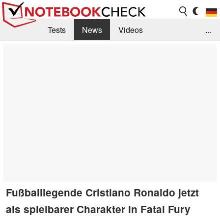
Tests
News
Videos
...
Benchmarks & Tech
Externe Tests
Kaufberatung
Deals
Suche
Jobs
Forum
Fußballlegende Cristiano Ronaldo jetzt
als spielbarer Charakter in Fatal Fury