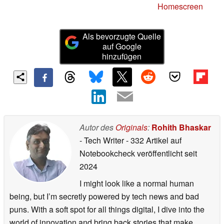
Homescreen
Als bevorzugte Quelle
auf Google
hinzufügen
Autor des
Originals
:
Rohith Bhaskar
- Tech Writer
- 332 Artikel auf
Notebookcheck veröffentlicht
seit
2024
I might look like a normal human
being, but I’m secretly powered by tech news and bad
puns. With a soft spot for all things digital, I dive into the
world of innovation and bring back stories that make