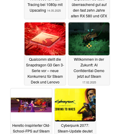
Tracing bei 1080p mit
überraschend gut auf
Upscaling
den fast zehn Jahre
14.05.2025
alten RX 580 und GTX
1060
29.04.2025
Qualcomm stellt die
Willkommen in der
Snapdragon G3 Gen 3-
Zukunft: AI
Serie vor – neue
Confidential-Demo
Konkurrenz für Steam
jetzt auf Steam
Deck und Lenovo
17.02.2025
Legion Go
17.03.2025
Heretic-inspirierter Old-
Cyberpunk 2077:
School-FPS auf Steam
Steam-Update deutet