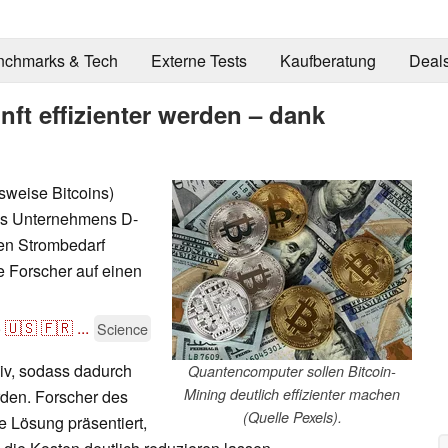
nchmarks & Tech
Externe Tests
Kaufberatung
Deal
ft effizienter werden – dank
sweise Bitcoins)
es Unternehmens D-
en Strombedarf
e Forscher auf einen
5
🇺🇸
🇫🇷
...
Science
siv, sodass dadurch
Quantencomputer sollen Bitcoin-
Mining deutlich effizienter machen
rden. Forscher des
(Quelle Pexels).
 Lösung präsentiert,