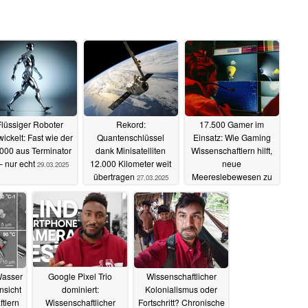
Flüssiger Roboter
Rekord:
17.500 Gamer im
wickelt: Fast wie der
Quantenschlüssel
Einsatz: Wie Gaming
000 aus Terminator
dank Minisatelliten
Wissenschaftlern hilft,
– nur echt
12.000 Kilometer weit
neue
29.03.2025
übertragen
Meereslebewesen zu
27.03.2025
entdecken
16.02.2025
Wasser
Google Pixel Trio
Wissenschaftlicher
nsicht
dominiert:
Kolonialismus oder
tlern
Wissenschaftlicher
Fortschritt? Chronische