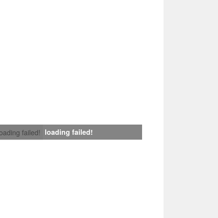
loading failed!
loading failed!