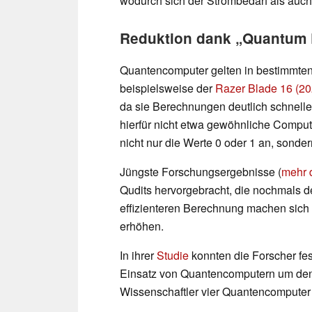
wodurch sich der Strombedarf als auch 
Reduktion dank „Quantum 
Quantencomputer gelten in bestimmte
beispielsweise der
Razer Blade 16 (20
da sie Berechnungen deutlich schnell
hierfür nicht etwa gewöhnliche Compu
nicht nur die Werte 0 oder 1 an, sonde
Jüngste Forschungsergebnisse (
mehr 
Qudits hervorgebracht, die nochmals de
effizienteren Berechnung machen sich 
erhöhen.
In ihrer
Studie
konnten die Forscher fes
Einsatz von Quantencomputern um den F
Wissenschaftler vier Quantencomputer e