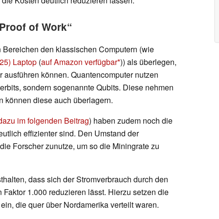
die Kosten deutlich reduzieren lassen.
Proof of Work“
n Bereichen den klassischen Computern (wie
25) Laptop
(
auf Amazon verfügbar
)) als überlegen,
er ausführen können. Quantencomputer nutzen
terbits, sondern sogenannte Qubits. Diese nehmen
rn können diese auch überlagern.
dazu im folgenden Beitrag
) haben zudem noch die
utlich effizienter sind. Den Umstand der
die Forscher zunutze, um so die Miningrate zu
thalten, dass sich der Stromverbrauch durch den
aktor 1.000 reduzieren lässt. Hierzu setzen die
in, die quer über Nordamerika verteilt waren.