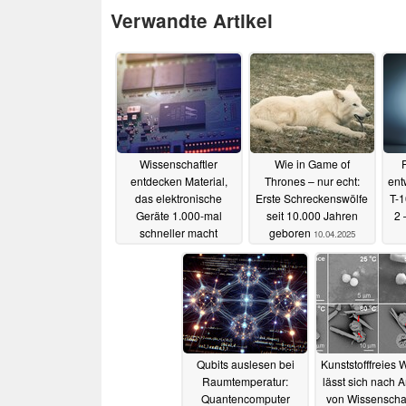
Verwandte Artikel
Wissenschaftler
Wie in Game of
entdecken Material,
Thrones – nur echt:
ent
das elektronische
Erste Schreckenswölfe
T-1
Geräte 1.000-mal
seit 10.000 Jahren
2 
schneller macht
geboren
10.04.2025
12.07.2025
Qubits auslesen bei
Kunststofffreies 
Raumtemperatur:
lässt sich nach A
Quantencomputer
von Wissenschaf