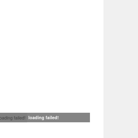
loading failed!
loading failed!