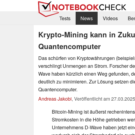
Tests
News
Videos
Be
Krypto-Mining kann in Zukun
Quantencomputer
Das schürfen von Kryptowährungen (beispiel
verschlingt Unmengen an Strom. Forscher d
Wave haben kürzlich einen Weg gefunden, d
deutlich zu minimieren. Zur Lösung setzen di
Quantencomputer.
Andreas Jakobi
,
Veröffentlicht am
27.03.202
Bitcoin-Mining ist äußerst recheninten
Stromkosten in die Höhe getrieben we
Unternehmens D-Wave haben jetzt eine