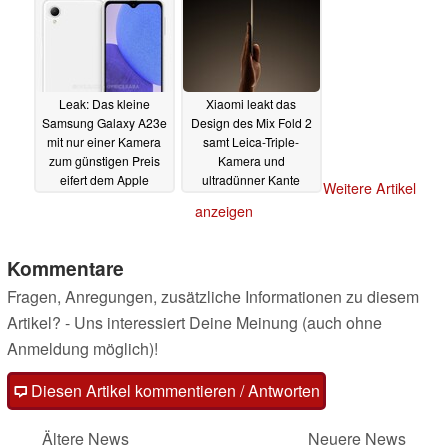
Leak: Das kleine
Xiaomi leakt das
Samsung Galaxy A23e
Design des Mix Fold 2
mit nur einer Kamera
samt Leica-Triple-
zum günstigen Preis
Kamera und
eifert dem Apple
ultradünner Kante
Weitere Artikel
iPhone SE nach
10.08.2022
anzeigen
10.08.2022
Kommentare
Fragen, Anregungen, zusätzliche Informationen zu diesem
Artikel? - Uns interessiert Deine Meinung (auch ohne
Anmeldung möglich)!
Diesen Artikel kommentieren / Antworten
Ältere News
Neuere News