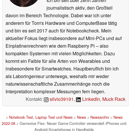
Ich bin seit über zehn Jahren
journalistisch aktiv, den Großteil
davon im Bereich Technologie. Dabei war ich unter
anderem für Tom's Hardware und ComputerBase tätig
und bin es seit 2017 auch für Notebookcheck. Mein
aktueller Fokus liegt insbesondere auf Mini-PCs und auf
Einplatinenrechnern wie dem Raspberry Pi – also
kompakten Systemen mit vielen Möglichkeiten. Dazu
kommt ein Faible für alle Arten von Wearables und
insbesondere für Smartwatches. Hauptberuflich bin ich
als Laboringenieur unterwegs, weshalb mir weder
naturwissenschaftliche Zusammenhänge noch die
Interpretation komplexer Messungen fern liegen.
Kontakt:
silvio39191
,
LinkedIn
,
Muck Rack
>
Notebook Test, Laptop Test und News
>
News
>
Newsarchiv
>
News
2022-08
> Gamevice Flex: Neuer Game-Controller verwandelt iPhones und
Android-Smartphones in Handhelds