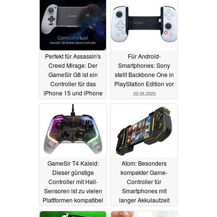
Perfekt für Assassin's
Für Android-
Creed Mirage: Der
Smartphones: Sony
GameSir G8 ist ein
stellt Backbone One in
Controller für das
PlayStation Edition vor
iPhone 15 und iPhone
23.05.2023
15 Pro
16.09.2023
GameSir T4 Kaleid:
Atom: Besonders
Dieser günstige
kompakter Game-
Controller mit Hall-
Controller für
Sensoren ist zu vielen
Smartphones mit
Plattformen kompatibel
langer Akkulaufzeit
18.04.2023
16.11.2022