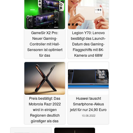
GameSir X2 Pro:
Legion Y70: Lenovo
Neuer Gaming-
bestätigt das Launch-
Controller mit Hall-
Datum des Gaming-
Sensoren ist optimiert
Flaggschiffs mit 8K-
für das
Kamera und 68W
Spielestreaming
Super Flash Charge
04.09.2022
10.08.2022
Preis bestätigt: Das
Huawei tauscht
Motorola Razr 2022
Smartphone-Akkus
wird in einigen
jetzt für nur 24,90 Euro
Regionen deutlich
10.08.2022
günstiger als das
Samsung Galaxy Z
Flip4
10.08.2022