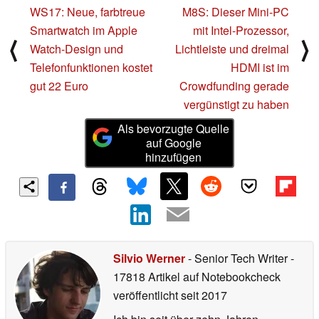
WS17: Neue, farbtreue
M8S: Dieser Mini-PC
Smartwatch im Apple
mit Intel-Prozessor,
⟨
⟩
Watch-Design und
Lichtleiste und dreimal
Telefonfunktionen kostet
HDMI ist im
gut 22 Euro
Crowdfunding gerade
vergünstigt zu haben
Als bevorzugte Quelle
auf Google
hinzufügen
Silvio Werner
- Senior Tech Writer
-
17818 Artikel auf Notebookcheck
veröffentlicht
seit 2017