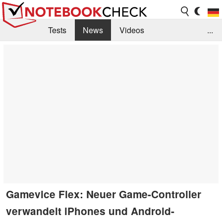
Tests
News
Videos
...
Benchmarks & Tech
Externe Tests
Kaufberatung
Deals
Suche
Jobs
Forum
Gamevice Flex: Neuer Game-Controller
verwandelt iPhones und Android-