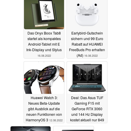
Das Onyx Boox Tab8
Earlybird-Gutschein
startet als kompaktes
sichern und 99 Euro
Android-Tablet mit E
Rabatt auf HUAWEI
Ink-Display und Stylus
FreeBuds Pro erhalten
(Ad)
16.08.2022
16.08.2022
Huawei Watch 3:
Deal: Das Asus TUF
Neues Beta-Update
Gaming F15 mit
gibt Ausblick auf die
GeForce RTX 3060
neuen Funktionen von
und 144 Hz Display
HarmonyOS 3
kostet aktuell nur 849
12.08.2022
Euro
12.08.2022