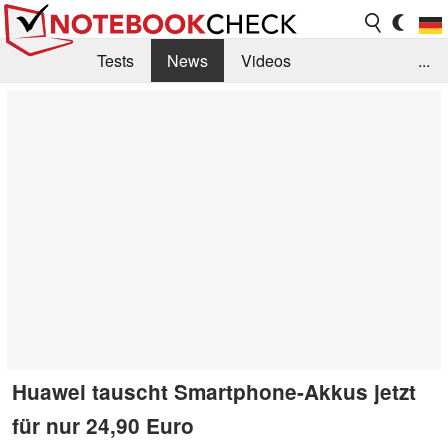
Tests
News
Videos
...
Benchmarks & Tech
Externe Tests
Kaufberatung
Deals
Suche
Jobs
Forum
Huawei tauscht Smartphone-Akkus jetzt
für nur 24,90 Euro