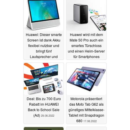
Huawei: Dieser smarte
Huawei wird mit dem
Screen ist dank Akku
Mate 50 Pro auch ein
flexibel nutzbar und
smartes Türschloss
bringt fünf
und einen Heim-Server
Lautsprecher und
für Smartphones
einen 2K-Screen mit
vorstellen
30.08.2022
04.10.2022
Deal: Bis zu 700 Euro
Motorola präsentiert
Rabatt im HUAWEI
das Moto Tab G62 als
Back to School Sale
günstiges Mittelklasse-
(Ad)
Tablet mit Snapdragon
29.08.2022
680
17.08.2022