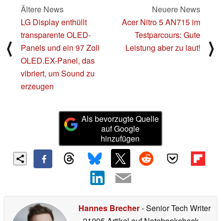
Ältere News
Neuere News
LG Display enthüllt
Acer Nitro 5 AN715 im
transparente OLED-
Testparcours: Gute
⟨
⟩
Panels und ein 97 Zoll
Leistung aber zu laut!
OLED.EX-Panel, das
vibriert, um Sound zu
erzeugen
Als bevorzugte Quelle
auf Google
hinzufügen
Hannes Brecher
- Senior Tech Writer
- 21995 Artikel auf Notebookcheck