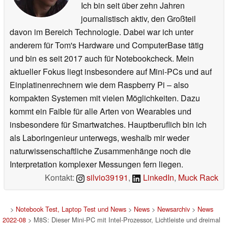
Ich bin seit über zehn Jahren
journalistisch aktiv, den Großteil
davon im Bereich Technologie. Dabei war ich unter
anderem für Tom's Hardware und ComputerBase tätig
und bin es seit 2017 auch für Notebookcheck. Mein
aktueller Fokus liegt insbesondere auf Mini-PCs und auf
Einplatinenrechnern wie dem Raspberry Pi – also
kompakten Systemen mit vielen Möglichkeiten. Dazu
kommt ein Faible für alle Arten von Wearables und
insbesondere für Smartwatches. Hauptberuflich bin ich
als Laboringenieur unterwegs, weshalb mir weder
naturwissenschaftliche Zusammenhänge noch die
Interpretation komplexer Messungen fern liegen.
Kontakt:
silvio39191
,
LinkedIn
,
Muck Rack
>
Notebook Test, Laptop Test und News
>
News
>
Newsarchiv
>
News
2022-08
> M8S: Dieser Mini-PC mit Intel-Prozessor, Lichtleiste und dreimal