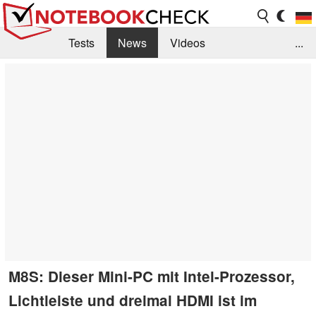
Tests
News
Videos
...
Benchmarks & Tech
Externe Tests
Kaufberatung
Deals
Suche
Jobs
Forum
M8S: Dieser Mini-PC mit Intel-Prozessor,
Lichtleiste und dreimal HDMI ist im