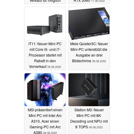
Verkauf für möglich
RTX 3060
11.08.2022
11.08.2022
IT11: Neuer Mini-PC
Mele Quieter3C: Neuer
mit Core i5- und i7-
Mini-PC unterstützt die
Prozessor startet mit
Ausgabe an drei
Rabatt in den
Bildschirme
08.08.2022
Vorverkauf
09.08.2022
MSI präsentiert einen
Station M3: Neuer
Mini-PC mit Intel Arc
Mini-PC mit 8K-
A310, Acer einen
Decoding und NPU mit
Gaming-PC mit Arc
8 TOPS
06.08.2022
A380
08.08.2022