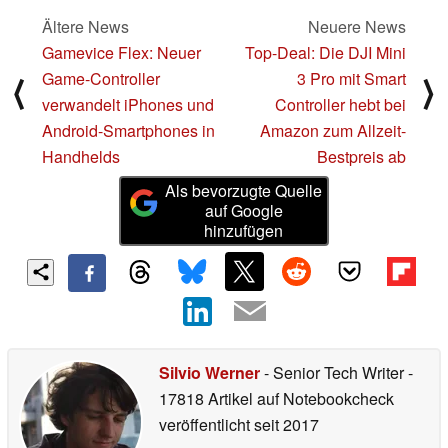
Ältere News
Neuere News
Gamevice Flex: Neuer
Top-Deal: Die DJI Mini
Game-Controller
3 Pro mit Smart
⟨
⟩
verwandelt iPhones und
Controller hebt bei
Android-Smartphones in
Amazon zum Allzeit-
Handhelds
Bestpreis ab
Als bevorzugte Quelle
auf Google
hinzufügen
Silvio Werner
- Senior Tech Writer
-
17818 Artikel auf Notebookcheck
veröffentlicht
seit 2017