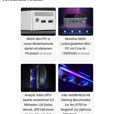
GK3V: Mini-PC in
Morefine S600:
neuer Modellvariante
Leistungsstarker Mini-
startet mit stärkerem
PC mit Core i9-
Prozessor
12900H(K)
30.08.2022
23.08.2022
Analyst: Intels GPU-
Intel veröffentlicht 48
Sparte verzeichnet 3,5
Gaming-Benchmarks
Milliarden US-Dollar
zur Arc A750 im
Verlust, JPR hält einen
Vergleich zur GeForce