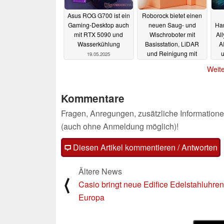
Asus ROG G700 ist ein
Roborock bietet einen
Gaming-Desktop auch
neuen Saug- und
Ha
mit RTX 5090 und
Wischroboter mit
Al
Wasserkühlung
Basisstation, LiDAR
A
und Reinigung mit
u
19.05.2025
Vibrationen an
Weite
18.05.2025
Kommentare
Fragen, Anregungen, zusätzliche Informatione
(auch ohne Anmeldung möglich)!
Diesen Artikel kommentieren / Antworten
Ältere News
⟨
Casio bringt neue Edifice Edelstahluhre
Europa