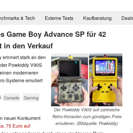
nchmarks & Tech
Externe Tests
Kaufberatung
Deal
es Game Boy Advance SP für 42
 in den Verkauf
erinnert stark an den
 der Powkiddy V90S
h einen moderneren
tro-Systeme emuliert
5
Console
Gaming
Der Powkiddy V90S soll zahlreiche
Retro-Konsolen zum günstigen Preis
in neuer Konkurrent
emulieren. (Bildquelle: Powkiddy)
ca. 75 Euro auf