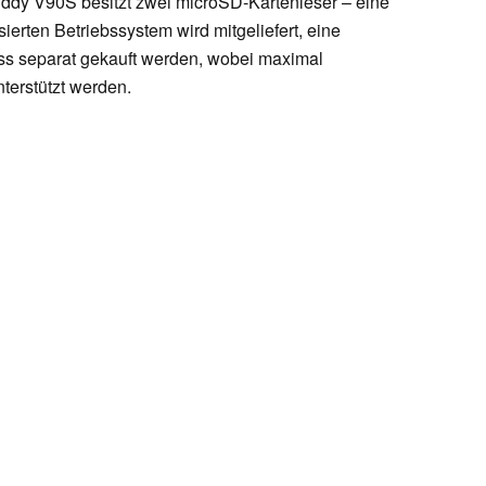
ddy V90S besitzt zwei microSD-Kartenleser – eine
erten Betriebssystem wird mitgeliefert, eine
uss separat gekauft werden, wobei maximal
terstützt werden.