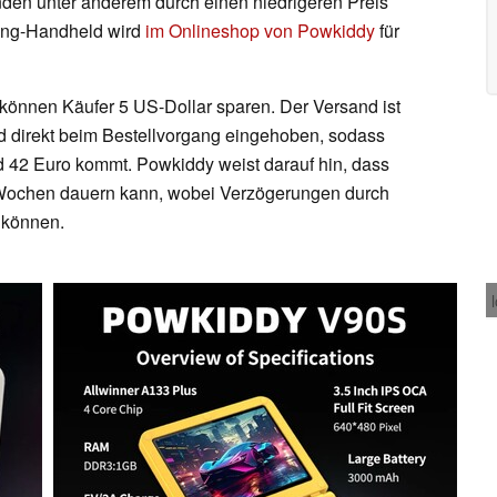
unden unter anderem durch einen niedrigeren Preis
ing-Handheld wird
im Onlineshop von Powkiddy
für
nnen Käufer 5 US-Dollar sparen. Der Versand ist
rd direkt beim Bestellvorgang eingehoben, sodass
d 42 Euro kommt. Powkiddy weist darauf hin, dass
i Wochen dauern kann, wobei Verzögerungen durch
 können.