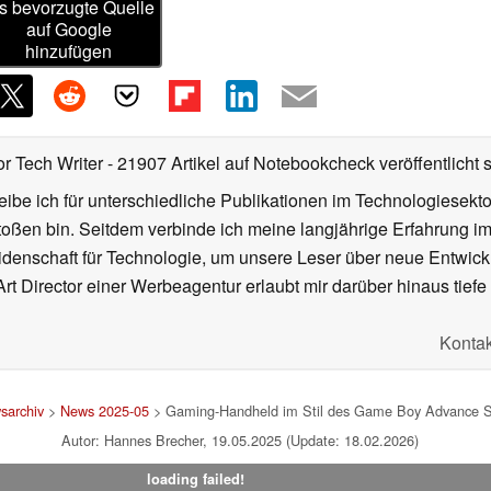
s bevorzugte Quelle
auf Google
hinzufügen
or Tech Writer
- 21907 Artikel auf Notebookcheck veröffentlicht
s
ibe ich für unterschiedliche Publikationen im Technologiesekt
oßen bin. Seitdem verbinde ich meine langjährige Erfahrung 
denschaft für Technologie, um unsere Leser über neue Entwick
rt Director einer Werbeagentur erlaubt mir darüber hinaus tiefe 
Kontak
sarchiv
>
News 2025-05
> Gaming-Handheld im Stil des Game Boy Advance SP 
Autor: Hannes Brecher, 19.05.2025 (Update: 18.02.2026)
loading failed!