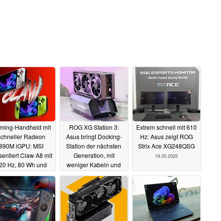
ming-Handheld mit
ROG XG Station 3:
Extrem schnell mit 610
schneller Radeon
Asus bringt Docking-
Hz: Asus zeigt ROG
890M iGPU: MSI
Station der nächsten
Strix Ace XG248QSG
sentiert Claw A8 mit
Generation, mit
19.05.2025
20 Hz, 80 Wh und
weniger Kabeln und
USB 4
Thunderbolt 5
19.05.2025
19.05.2025