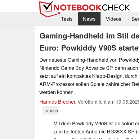
Tests
News
Videos
Be
Gaming-Handheld im Stil d
Euro: Powkiddy V90S startet
Der neueste Gaming-Handheld von Powkiddy 
Nintendo Game Boy Advance SP, denn auch
setzt auf ein kompaktes Klapp-Design, durc
ARM-Prozessor sollen Spiele zahlreicher Re
werden können.
Hannes Brecher
,
Veröffentlicht am
19.05.202
Launch
Mit dem Powkiddy V90S ist ab sofort e
zum beliebten Anbernic RG35XX SP (