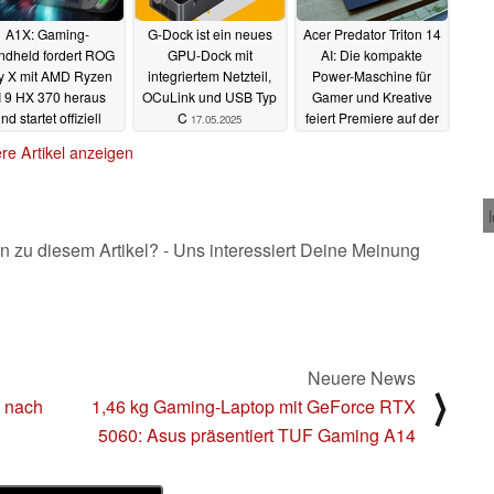
A1X: Gaming-
G-Dock ist ein neues
Acer Predator Triton 14
ndheld fordert ROG
GPU-Dock mit
AI: Die kompakte
ly X mit AMD Ryzen
integriertem Netzteil,
Power-Maschine für
I 9 HX 370 heraus
OCuLink und USB Typ
Gamer und Kreative
nd startet offiziell
C
feiert Premiere auf der
17.05.2025
Computex
18.05.2025
16.05.2025
re Artikel anzeigen
n zu diesem Artikel? - Uns interessiert Deine Meinung
Neuere News
⟩
n nach
1,46 kg Gaming-Laptop mit GeForce RTX
5060: Asus präsentiert TUF Gaming A14