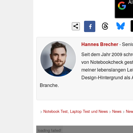
Al
Hannes Brecher
- Seni
Seit dem Jahr 2009 schre
von Notebookcheck gest
meiner lebenslangen Lei
Design-Hintergrund als A
Branche.
>
Notebook Test, Laptop Test und News
>
News
>
New
loading failed!