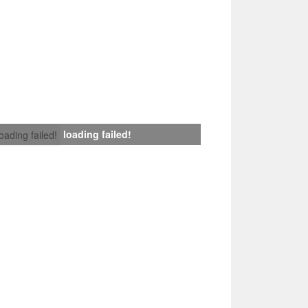
loading failed!
loading failed!