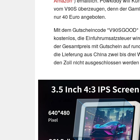
Amazon
) erhältlich. Powkiddy will K
vom V90S überzeugen, denn der Gam
nur 40 Euro angeboten.
Mit dem Gutscheincode "V90SGOOD" kö
kostenlos, die Einfuhrumsatzsteuer wi
der Gesamtpreis mit Gutschein auf run
die Lieferung aus China zwei bis dre
den Zoll nicht ausgeschlossen werden