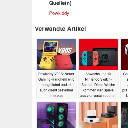
Quelle(n)
Powkiddy
Verwandte Artikel
Powkiddy V90S: Neuer
Abwechslung für
Ga
Gaming-Handheld wird
Nintendo Switch-
ausgeliefert und ist
Spieler: Diese Woche
auch direkt bestellbar
kommen vier Spiele
prä
aus vier verschiedenen
1
31.05.2025
Genres
20.05.2025