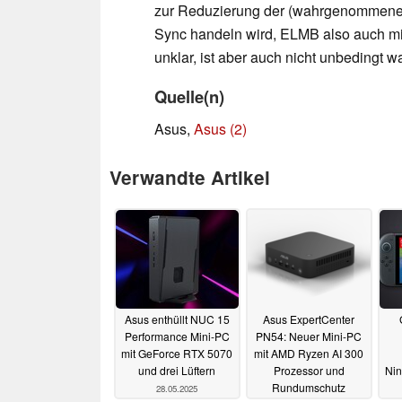
zur Reduzierung der (wahrgenommenen
Sync handeln wird, ELMB also auch mit 
unklar, ist aber auch nicht unbedingt w
Quelle(n)
Asus,
Asus (2)
Verwandte Artikel
Asus enthüllt NUC 15
Asus ExpertCenter
Performance Mini-PC
PN54: Neuer Mini-PC
mit GeForce RTX 5070
mit AMD Ryzen AI 300
und drei Lüftern
Prozessor und
Nin
Rundumschutz
28.05.2025