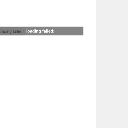
loading failed!
loading failed!