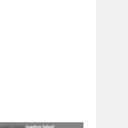
loading failed!
loading failed!