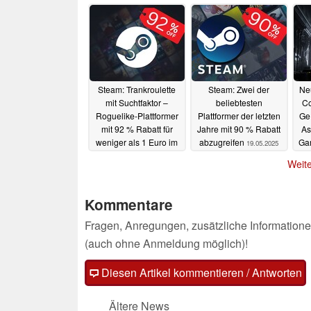
21.05.2025
Steam: Trankroulette
Steam: Zwei der
Ne
mit Suchtfaktor –
beliebtesten
Co
Roguelike-Plattformer
Plattformer der letzten
Ge
mit 92 % Rabatt für
Jahre mit 90 % Rabatt
As
weniger als 1 Euro im
abzugreifen
Ga
19.05.2025
Angebot
19.05.2025
Weite
Kommentare
Fragen, Anregungen, zusätzliche Informatione
(auch ohne Anmeldung möglich)!
Diesen Artikel kommentieren / Antworten
Ältere News