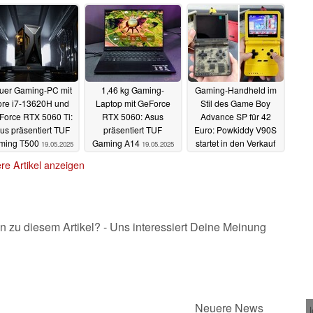
Cyberpunk 2077
Gehäuse
USB 4
19.05.2025
19.05.2025
19.05.2025
uer Gaming-PC mit
1,46 kg Gaming-
Gaming-Handheld im
re i7-13620H und
Laptop mit GeForce
Stil des Game Boy
Force RTX 5060 Ti:
RTX 5060: Asus
Advance SP für 42
us präsentiert TUF
präsentiert TUF
Euro: Powkiddy V90S
ming T500
Gaming A14
startet in den Verkauf
19.05.2025
19.05.2025
19.05.2025
re Artikel anzeigen
n zu diesem Artikel? - Uns interessiert Deine Meinung
Neuere News