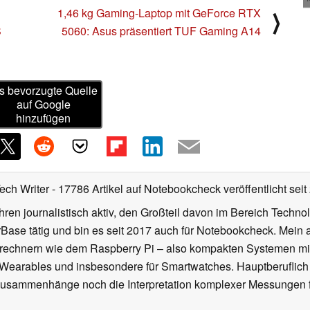
1,46 kg Gaming-Laptop mit GeForce RTX
⟩
S
5060: Asus präsentiert TUF Gaming A14
s bevorzugte Quelle
auf Google
hinzufügen
Tech Writer
- 17786 Artikel auf Notebookcheck veröffentlicht
seit
ahren journalistisch aktiv, den Großteil davon im Bereich Techn
se tätig und bin es seit 2017 auch für Notebookcheck. Mein ak
rechnern wie dem Raspberry Pi – also kompakten Systemen mit
n Wearables und insbesondere für Smartwatches. Hauptberuflich
Zusammenhänge noch die Interpretation komplexer Messungen f