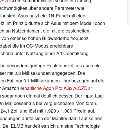
8QSG
ist ein kompromisslos schneller Gaming-
schwindigkeit über andere Parameter wie
orisiert. Asus nutzt ein TN-Panel mit einer
z, im Prinzip dürfte sich Asus mit dem Modell doch
ch an Nutzer richten, die mit professionellem
 von einer so hohen Bildwiederholfrequenz
t dabei die im OC-Modus erreichbare
chend unter Nutzung einer Art Übertaktung.
e besonders geringe Reaktionszeit als auch ein
eser mit 0,8 Millisekunden angegeben. Die
ten Fall nur 0,1 Millisekunden - nur bezogen auf die
er Amazon
erhältliche Agon Pro AG276QZD2
en sogar noch einmal deutlich besser. Der Input-Lag
,25 Mal besser als bei vergleichbaren Monitoren.
4,1 Zoll und löst mit 1.920 x 1.080 Pixeln auf,
endungen dürfte sich der Monitor damit auf keinen
. Bei ELMB handelt es sich um eine Technologie