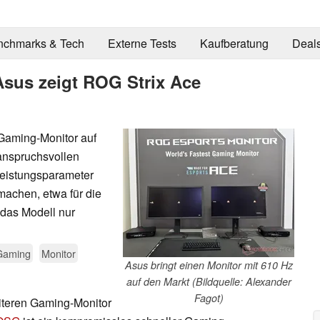
nchmarks & Tech
Externe Tests
Kaufberatung
Deal
Asus zeigt ROG Strix Ace
 Gaming-Monitor auf
anspruchsvollen
Leistungsparameter
achen, etwa für die
 das Modell nur
Gaming
Monitor
Asus bringt einen Monitor mit 610 Hz
auf den Markt (Bildquelle: Alexander
Fagot)
teren Gaming-Monitor