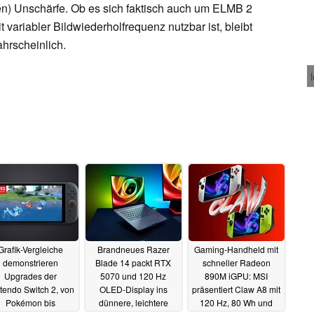
) Unschärfe. Ob es sich faktisch auch um ELMB 2
variabler Bildwiederholfrequenz nutzbar ist, bleibt
ahrscheinlich.
Grafik-Vergleiche
Brandneues Razer
Gaming-Handheld mit
demonstrieren
Blade 14 packt RTX
schneller Radeon
Upgrades der
5070 und 120 Hz
890M iGPU: MSI
tendo Switch 2, von
OLED-Display ins
präsentiert Claw A8 mit
Pokémon bis
dünnere, leichtere
120 Hz, 80 Wh und