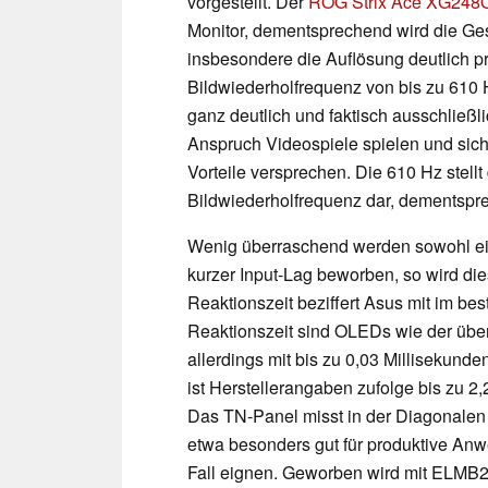
vorgestellt. Der
ROG Strix Ace XG24
Monitor, dementsprechend wird die Ge
insbesondere die Auflösung deutlich pri
Bildwiederholfrequenz von bis zu 610 H
ganz deutlich und faktisch ausschließli
Anspruch Videospiele spielen und sich
Vorteile versprechen. Die 610 Hz stell
Bildwiederholfrequenz dar, dementspre
Wenig überraschend werden sowohl ein
kurzer Input-Lag beworben, so wird di
Reaktionszeit beziffert Asus mit im bes
Reaktionszeit sind OLEDs wie der üb
allerdings mit bis zu 0,03 Millisekund
ist Herstellerangaben zufolge bis zu 2
Das TN-Panel misst in der Diagonalen 2
etwa besonders gut für produktive Anw
Fall eignen. Geworben wird mit ELMB2