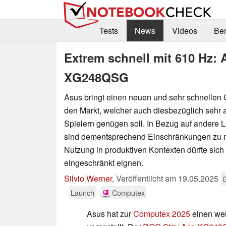
Tests
News
Videos
Be
Extrem schnell mit 610 Hz: 
XG248QSG
Asus bringt einen neuen und sehr schnellen
den Markt, welcher auch diesbezüglich sehr 
Spielern genügen soll. In Bezug auf andere 
sind dementsprechend Einschränkungen zu m
Nutzung in produktiven Kontexten dürfte sich
eingeschränkt eignen.
Silvio Werner
,
Veröffentlicht am
19.05.2025
Launch
Computex
Asus hat zur
Computex 2025
einen wei