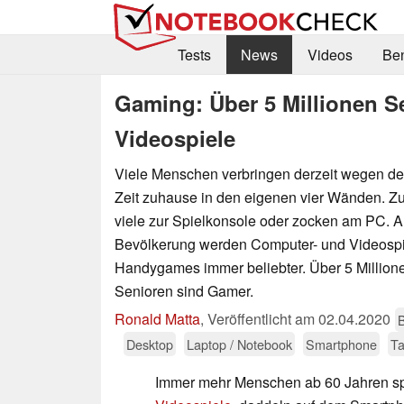
Tests
News
Videos
Be
Gaming: Über 5 Millionen 
Videospiele
Viele Menschen verbringen derzeit wegen der
Zeit zuhause in den eigenen vier Wänden. Zum
viele zur Spielkonsole oder zocken am PC. Au
Bevölkerung werden Computer- und Videospi
Handygames immer beliebter. Über 5 Million
Senioren sind Gamer.
Ronald Matta
,
Veröffentlicht am
02.04.2020
Desktop
Laptop / Notebook
Smartphone
Ta
Immer mehr Menschen ab 60 Jahren s