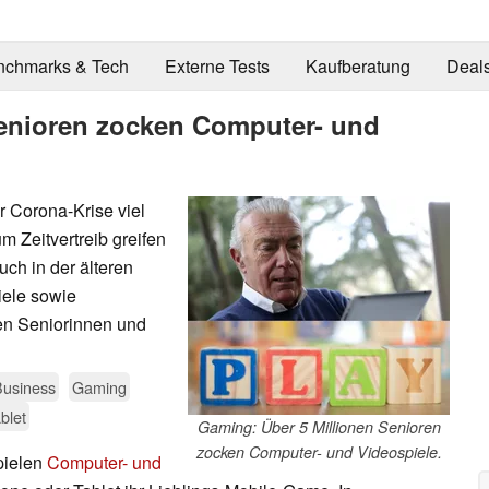
nchmarks & Tech
Externe Tests
Kaufberatung
Deal
Senioren zocken Computer- und
 Corona-Krise viel
 Zeitvertreib greifen
ch in der älteren
ele sowie
en Seniorinnen und
Business
Gaming
blet
Gaming: Über 5 Millionen Senioren
zocken Computer- und Videospiele.
pielen
Computer- und