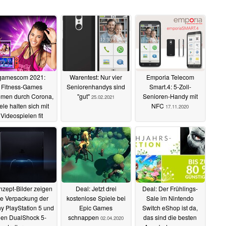
gamescom 2021:
Warentest: Nur vier
Emporia Telecom
Fitness-Games
Seniorenhandys sind
Smart.4: 5-Zoll-
men durch Corona,
"gut"
Senioren-Handy mit
25.02.2021
ele halten sich mit
NFC
17.11.2020
Videospielen fit
27.08.2021
zept-Bilder zeigen
Deal: Jetzt drei
Deal: Der Frühlings-
ie Verpackung der
kostenlose Spiele bei
Sale im Nintendo
y PlayStation 5 und
Epic Games
Switch eShop ist da,
den DualShock 5-
schnappen
das sind die besten
02.04.2020