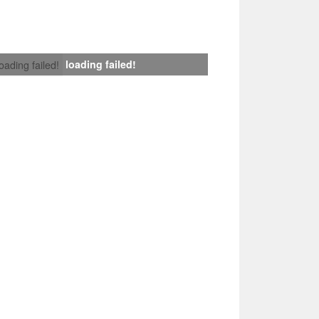
loading failed!
loading failed!