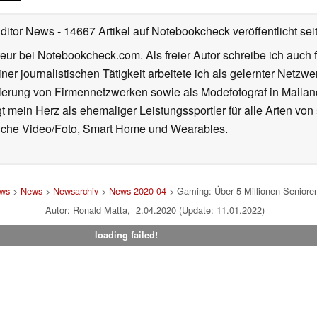
Editor News
- 14667 Artikel auf Notebookcheck veröffentlicht
sei
eur bei Notebookcheck.com. Als freier Autor schreibe ich auch 
ner journalistischen Tätigkeit arbeitete ich als gelernter Netzw
ierung von Firmennetzwerken sowie als Modefotograf in Mailan
 mein Herz als ehemaliger Leistungssportler für alle Arten von
reiche Video/Foto, Smart Home und Wearables.
ews
>
News
>
Newsarchiv
>
News 2020-04
> Gaming: Über 5 Millionen Seniore
Autor: Ronald Matta, 2.04.2020 (Update: 11.01.2022)
loading failed!