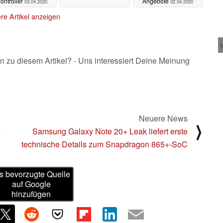
ontroller
Angebote
03.04.2020
02.04.2020
re Artikel anzeigen
n zu diesem Artikel? - Uns interessiert Deine Meinung
Neuere News
⟩
Samsung Galaxy Note 20+ Leak liefert erste
technische Details zum Snapdragon 865+-SoC
s bevorzugte Quelle
auf Google
hinzufügen