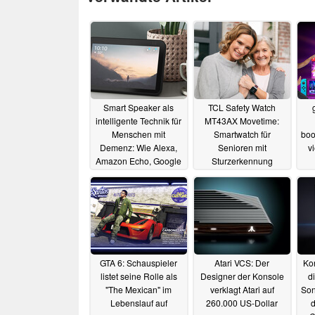
Smart Speaker als
TCL Safety Watch
intelligente Technik für
MT43AX Movetime:
Menschen mit
Smartwatch für
boo
Demenz: Wie Alexa,
Senioren mit
vi
Amazon Echo, Google
Sturzerkennung
Home und Apple
02.12.2021
HomePod helfen
können
02.02.2024
GTA 6: Schauspieler
Atari VCS: Der
Kon
listet seine Rolle als
Designer der Konsole
d
"The Mexican" im
verklagt Atari auf
Son
Lebenslauf auf
260.000 US-Dollar