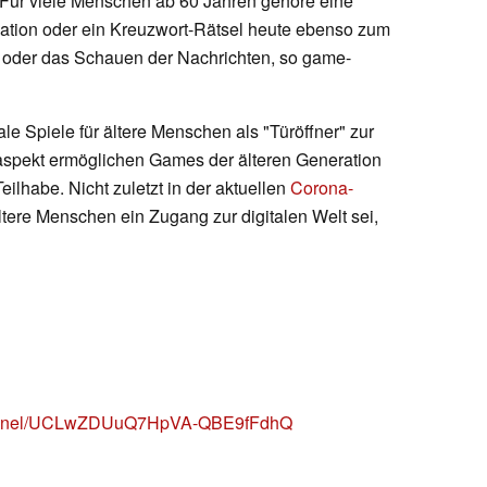
. Für viele Menschen ab 60 Jahren gehöre eine
lation oder ein Kreuzwort-Rätsel heute ebenso zum
g oder das Schauen der Nachrichten, so game-
le Spiele für ältere Menschen als "Türöffner" zur
aspekt ermöglichen Games der älteren Generation
Teilhabe. Nicht zuletzt in der aktuellen
Corona-
ältere Menschen ein Zugang zur digitalen Welt sei,
channel/UCLwZDUuQ7HpVA-QBE9fFdhQ