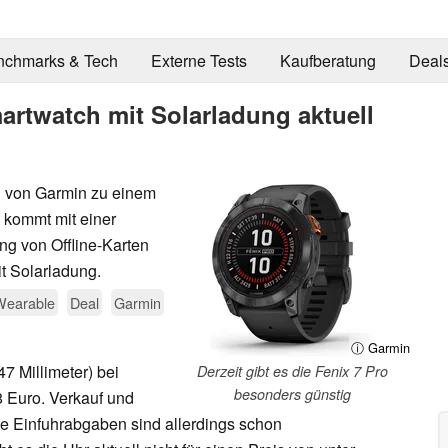
nchmarks & Tech
Externe Tests
Kaufberatung
Deal
artwatch mit Solarladung aktuell
ch von Garmin zu einem
 kommt mit einer
ng von Offline-Karten
t Solarladung.
Wearable
Deal
Garmin
ⓘ Garmin
47 Millimeter) bei
Derzeit gibt es die Fenix 7 Pro
besonders günstig
 Euro. Verkauf und
e Einfuhrabgaben sind allerdings schon