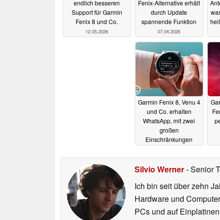
endlich besseren
Fenix-Alternative erhält
Ant
Support für Garmin
durch Update
was
Fenix 8 und Co.
spannende Funktion
hei
12.05.2026
07.04.2026
Garmin Fenix 8, Venu 4
Gar
und Co. erhalten
Fe
WhatsApp, mit zwei
p
großen
Einschränkungen
17.03.2026
Silvio Werner
- Senior 
Ich bin seit über zehn J
Hardware und ComputerBa
PCs und auf Einplatinen