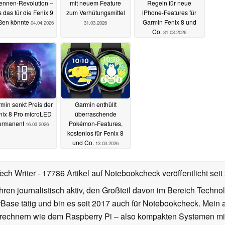
ennen-Revolution –
mit neuem Feature
Regeln für neue
 das für die Fenix 9
zum Verhütungsmittel
iPhone-Features für
ßen könnte
Garmin Fenix 8 und
04.04.2026
31.03.2026
Co.
31.03.2026
min senkt Preis der
Garmin enthüllt
nix 8 Pro microLED
überraschende
ermanent
Pokémon-Features,
16.03.2026
kostenlos für Fenix 8
und Co.
13.03.2026
Tech Writer
- 17786 Artikel auf Notebookcheck veröffentlicht
seit
ahren journalistisch aktiv, den Großteil davon im Bereich Techn
se tätig und bin es seit 2017 auch für Notebookcheck. Mein ak
rechnern wie dem Raspberry Pi – also kompakten Systemen mit