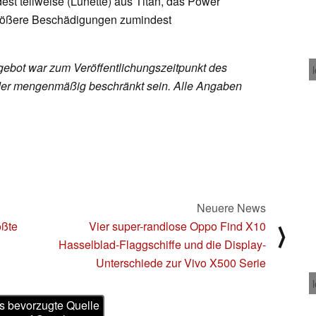
st teilweise (Lünette) aus Titan, das Power
größere Beschädigungen zumindest
ebot war zum Veröffentlichungszeitpunkt des
h oder mengenmäßig beschränkt sein. Alle Angaben
Neuere News
ößte
Vier super-randlose Oppo Find X10
⟩
Hasselblad-Flaggschiffe und die Display-
Unterschiede zur Vivo X500 Serie
s bevorzugte Quelle