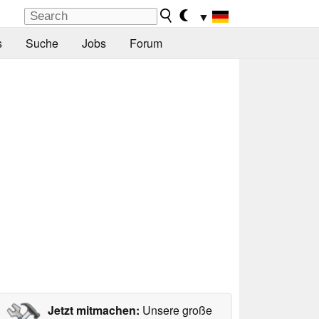
▼
s
Suche
Jobs
Forum
Jetzt mitmachen:
Unsere große