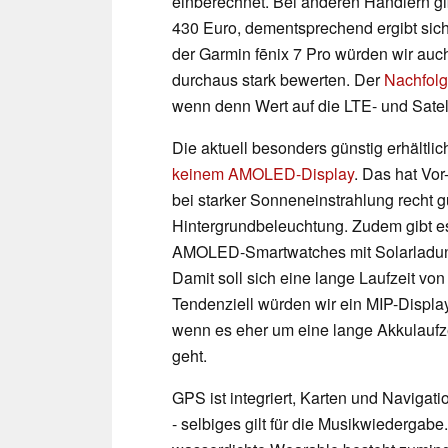
einberechnet. Bei anderen Händlern gibt
430 Euro, dementsprechend ergibt sich 
der Garmin fēnix 7 Pro würden wir auch
durchaus stark bewerten. Der
Nachfolg
wenn denn Wert auf die LTE- und Satel
Die aktuell besonders günstig erhältl
keinem AMOLED-Display
. Das hat Vor
bei starker Sonneneinstrahlung recht 
Hintergrundbeleuchtung. Zudem gibt es
AMOLED-Smartwatches mit Solarladung.
Damit soll sich eine lange Laufzeit v
Tendenziell würden wir ein MIP-Displa
wenn es eher um eine lange Akkulaufze
geht.
GPS ist integriert, Karten und Naviga
- selbiges gilt für die Musikwiedergab