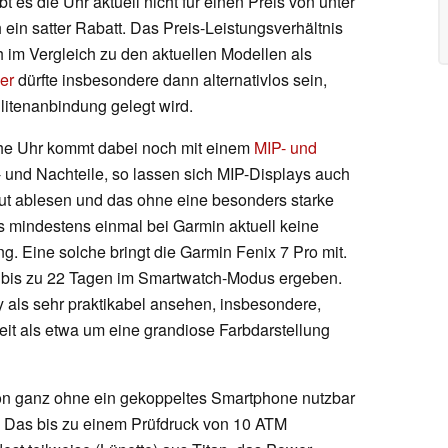
 es die Uhr aktuell nicht für einen Preis von unter
ein satter Rabatt. Das Preis-Leistungsverhältnis
 im Vergleich zu den aktuellen Modellen als
er
dürfte insbesondere dann alternativlos sein,
litenanbindung gelegt wird.
iche Uhr kommt dabei noch mit einem
MIP- und
- und Nachteile, so lassen sich MIP-Displays auch
gut ablesen und das ohne eine besonders starke
 mindestens einmal bei Garmin aktuell keine
 Eine solche bringt die Garmin Fenix 7 Pro mit.
on bis zu 22 Tagen im Smartwatch-Modus ergeben.
y als sehr praktikabel ansehen, insbesondere,
it als etwa um eine grandiose Farbdarstellung
tion ganz ohne ein gekoppeltes Smartphone nutzbar
e. Das bis zu einem Prüfdruck von 10 ATM