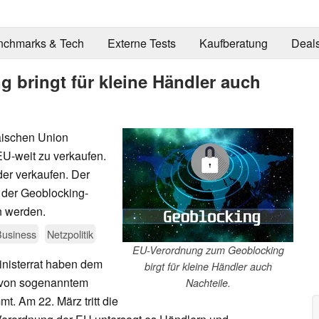
nchmarks & Tech
Externe Tests
Kaufberatung
Deal
 bringt für kleine Händler auch
äischen Union
EU-weit zu verkaufen.
er verkaufen. Der
 der Geoblocking-
n werden.
Business
Netzpolitik
EU-Verordnung zum Geoblocking
nisterrat haben dem
birgt für kleine Händler auch
 von sogenanntem
Nachteile.
. Am 22. März tritt die