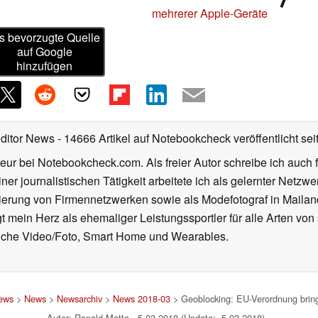
mehrerer Apple-Geräte
s bevorzugte Quelle
auf Google
hinzufügen
Editor News
- 14666 Artikel auf Notebookcheck veröffentlicht
sei
eur bei Notebookcheck.com. Als freier Autor schreibe ich auch 
ner journalistischen Tätigkeit arbeitete ich als gelernter Netzw
ierung von Firmennetzwerken sowie als Modefotograf in Mailan
 mein Herz als ehemaliger Leistungssportler für alle Arten von
reiche Video/Foto, Smart Home und Wearables.
News
>
News
>
Newsarchiv
>
News 2018-03
> Geoblocking: EU-Verordnung bringt
Autor: Ronald Matta, 5.03.2018 (Update: 5.03.2018)