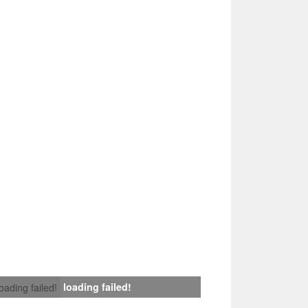
loading failed!
loading failed!