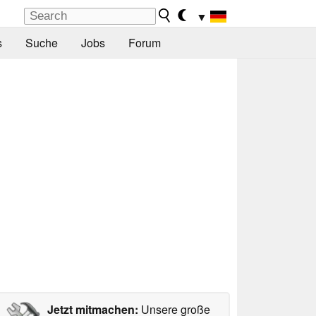
▼
s
Suche
Jobs
Forum
Jetzt mitmachen:
Unsere große