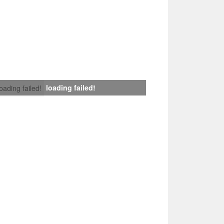
loading failed!
loading failed!