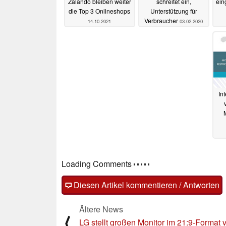
Zalando bleiben weiter
schreitet ein,
ein
die Top 3 Onlineshops
Unterstützung für
Verbraucher
14.10.2021
03.02.2020
In
Loading Comments
Diesen Artikel kommentieren / Antworten
Ältere News
⟨
LG stellt großen Monitor im 21:9-Format 