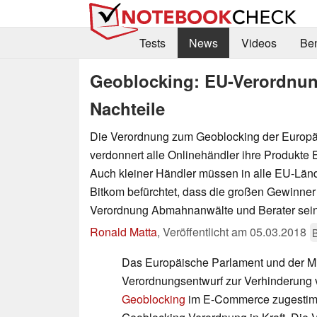
Tests
News
Videos
Be
Geoblocking: EU-Verordnung
Nachteile
Die Verordnung zum Geoblocking der Europ
verdonnert alle Onlinehändler ihre Produkte 
Auch kleiner Händler müssen in alle EU-Länd
Bitkom befürchtet, dass die großen Gewinner
Verordnung Abmahnanwälte und Berater sei
Ronald Matta
,
Veröffentlicht am
05.03.2018
Das Europäische Parlament und der Mi
Verordnungsentwurf zur Verhinderung
Geoblocking
im E-Commerce zugestimmt