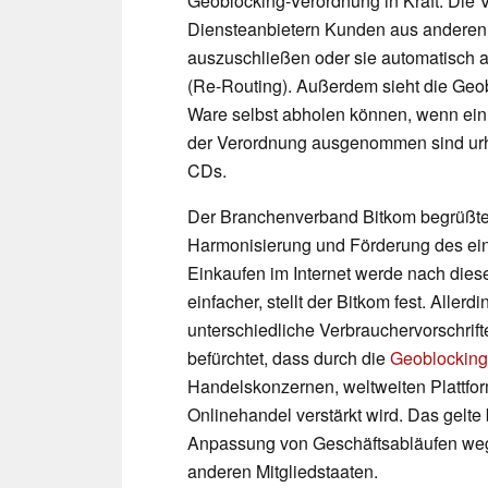
Geoblocking-Verordnung in Kraft. Die
Diensteanbietern Kunden aus anderen
auszuschließen oder sie automatisch a
(Re-Routing). Außerdem sieht die Geob
Ware selbst abholen können, wenn ein 
der Verordnung ausgenommen sind urhe
CDs.
Der Branchenverband Bitkom begrüßte 
Harmonisierung und Förderung des ein
Einkaufen im Internet werde nach dies
einfacher, stellt der Bitkom fest. Allerdi
unterschiedliche Verbrauchervorschrif
befürchtet, dass durch die
Geoblocking
Handelskonzernen, weltweiten Plattfo
Onlinehandel verstärkt wird. Das gelte
Anpassung von Geschäftsabläufen we
anderen Mitgliedstaaten.