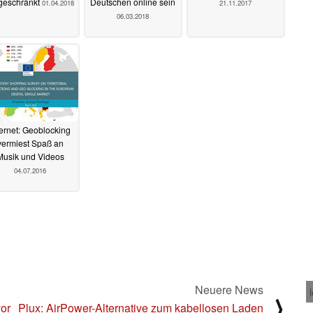
geschränkt
Deutschen online sein
01.04.2018
21.11.2017
06.03.2018
ternet: Geoblocking
vermiest Spaß an
Musik und Videos
04.07.2016
Neuere News
⟩
vor
Plux: AirPower-Alternative zum kabellosen Laden