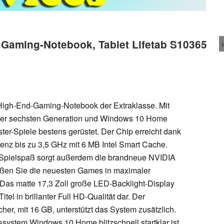
 Gaming-Notebook, Tablet Lifetab S10365
gh-End-Gaming-Notebook der Extraklasse. Mit
der sechsten Generation und Windows 10 Home
ster-Spiele bestens gerüstet. Der Chip erreicht dank
uenz bis zu 3,5 GHz mit 6 MB Intel Smart Cache.
 Spielspaß sorgt außerdem die brandneue NVIDIA
ßen Sie die neuesten Games in maximaler
 Das matte 17,3 Zoll große LED-Backlight-Display
Titel in brillanter Full HD-Qualität dar. Der
er, mit 16 GB, unterstützt das System zusätzlich.
bssystem Windows 10 Home blitzschnell startklar ist,