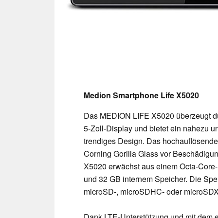
Medion Smartphone Life X5020
Das MEDION LIFE X5020 überzeugt durc
5-Zoll-Display und bietet ein nahezu u
trendiges Design. Das hochauflösende 
Corning Gorilla Glass vor Beschädigu
X5020 erwächst aus einem Octa-Core-
und 32 GB internem Speicher. Die Spei
microSD-, microSDHC- oder microSDXC
Dank LTE-Unterstützung und mit dem en