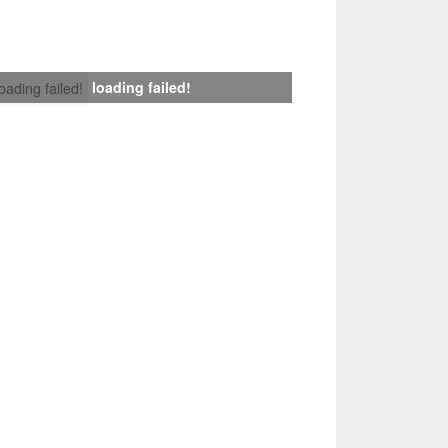
loading failed!
loading failed!