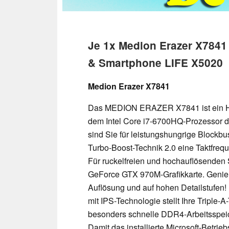
Je 1x Medion Erazer X7841
& Smartphone LIFE X5020
Medion Erazer X7841
Das MEDION ERAZER X7841 ist ein Hi
dem Intel Core i7-6700HQ-Prozessor 
sind Sie für leistungshungrige Blockbu
Turbo-Boost-Technik 2.0 eine Taktfreq
Für ruckelfreien und hochauflösenden
GeForce GTX 970M-Grafikkarte. Genie
Auflösung und auf hohen Detailstufen!
mit IPS-Technologie stellt Ihre Triple-A-
besonders schnelle DDR4-Arbeitsspeich
Damit das installierte Microsoft-Betrie