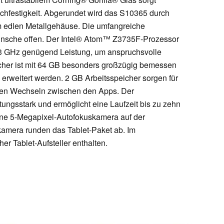
chfestigkeit. Abgerundet wird das S10365 durch
m edlen Metallgehäuse. Die umfangreiche
Wünsche offen. Der Intel® Atom™ Z3735F-Prozessor
1,83 GHz genügend Leistung, um anspruchsvolle
icher ist mit 64 GB besonders großzügig bemessen
rweitert werden. 2 GB Arbeitsspeicher sorgen für
ten Wechseln zwischen den Apps. Der
stungsstark und ermöglicht eine Laufzeit bis zu zehn
ine 5-Megapixel-Autofokuskamera auf der
kamera runden das Tablet-Paket ab. Im
er Tablet-Aufsteller enthalten.