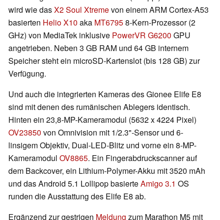
wird wie das
X2 Soul Xtreme
von einem ARM Cortex-A53
basierten
Helio X10
aka
MT6795
8-Kern-Prozessor (2
GHz) von MediaTek inklusive
PowerVR G6200
GPU
angetrieben. Neben 3 GB RAM und 64 GB internem
Speicher steht ein microSD-Kartenslot (bis 128 GB) zur
Verfügung.
Und auch die integrierten Kameras des Gionee Elife E8
sind mit denen des rumänischen Ablegers identisch.
Hinten ein 23,8-MP-Kameramodul (5632 x 4224 Pixel)
OV23850
von Omnivision mit 1/2.3"-Sensor und 6-
linsigem Objektiv, Dual-LED-Blitz und vorne ein 8-MP-
Kameramodul
OV8865
. Ein Fingerabdruckscanner auf
dem Backcover, ein Lithium-Polymer-Akku mit 3520 mAh
und das Android 5.1 Lollipop basierte
Amigo 3.1
OS
runden die Ausstattung des Elife E8 ab.
Ergänzend zur gestrigen
Meldung
zum Marathon M5 mit