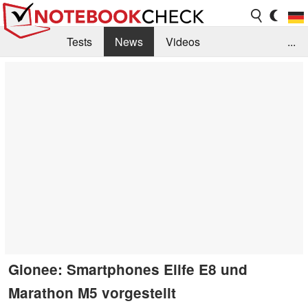
Tests
News
Videos
...
Benchmarks & Tech
Externe Tests
Kaufberatung
Deals
Suche
Jobs
Forum
Gionee: Smartphones Elife E8 und
Marathon M5 vorgestellt