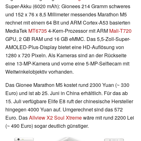
Super-Akku (6020 mAh): Gionees 214 Gramm schweres
und 152 x 76 x 8,5 Millimeter messendes Marathon M5
rechnet mit einem 64 Bit und ARM Cortex-A53 basierten
MediaTek
MT6735
4-Kern-Prozessor mit ARM
Mali-T720
GPU, 2 GB RAM und 16 GB eMMC. Das 5,5-Zoll-Super-
AMOLED-Plus-Display bietet eine HD-Auflösung von
1280 x 720 Pixeln. Als Kameras sind an der Rückseite
eine 13-MP-Kamera und vorne eine 5-MP-Selfiecam mit
Weitwinkelobjektiv vorhanden.
Das Gionee Marathon M5 kostet rund 2300 Yuan (~ 330
Euro) und ist ab 25. Juni in China erhältlich. Für das ab
15. Juli verfügbare Elife E8 ruft der chinesische Hersteller
hingegen 4000 Yuan auf. Umgerechnet sind das 572
Euro. Das
Allview X2 Soul Xtreme
wäre mit rund 2200 Lei
(~ 490 Euro) sogar deutlich günstiger.