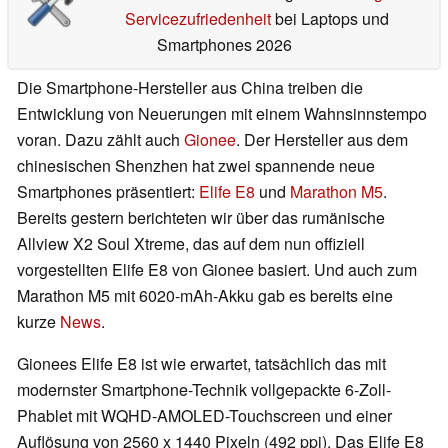
Servicezufriedenheit
bei Laptops und
Smartphones 2026
Die Smartphone-Hersteller aus China treiben die
Entwicklung von Neuerungen mit einem Wahnsinnstempo
voran. Dazu zählt auch
Gionee
. Der Hersteller aus dem
chinesischen Shenzhen hat zwei spannende neue
Smartphones präsentiert:
Elife E8
und
Marathon M5
.
Bereits gestern berichteten wir über das rumänische
Allview X2 Soul Xtreme, das auf dem nun offiziell
vorgestellten Elife E8 von Gionee basiert. Und auch zum
Marathon M5 mit 6020-mAh-Akku gab es bereits eine
kurze
News
.
Gionees Elife E8 ist wie erwartet, tatsächlich das mit
modernster Smartphone-Technik vollgepackte 6-Zoll-
Phablet mit WQHD-AMOLED-Touchscreen und einer
Auflösung von 2560 x 1440 Pixeln (492 ppi). Das Elife E8