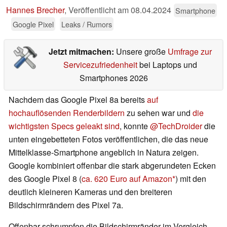
Hannes Brecher
,
Veröffentlicht am
08.04.2024
Smartphone
Google Pixel
Leaks / Rumors
Jetzt mitmachen:
Unsere große
Umfrage zur
Servicezufriedenheit
bei Laptops und
Smartphones 2026
Nachdem das Google Pixel 8a bereits
auf
hochauflösenden Renderbildern
zu sehen war und
die
wichtigsten Specs geleakt sind
, konnte
@TechDroider
die
unten eingebetteten Fotos veröffentlichen, die das neue
Mittelklasse-Smartphone angeblich in Natura zeigen.
Google kombiniert offenbar die stark abgerundeten Ecken
des Google Pixel 8 (
ca. 620 Euro auf Amazon
) mit den
deutlich kleineren Kameras und den breiteren
Bildschirmrändern des Pixel 7a.
Offenbar schrumpfen die Bildschirmränder im Vergleich