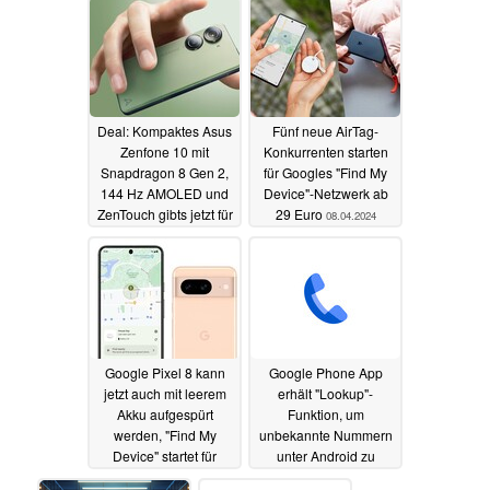
10.04.2024
Deal: Kompaktes Asus
Fünf neue AirTag-
Zenfone 10 mit
Konkurrenten starten
Snapdragon 8 Gen 2,
für Googles "Find My
144 Hz AMOLED und
Device"-Netzwerk ab
ZenTouch gibts jetzt für
29 Euro
08.04.2024
nur 599 Euro
09.04.2024
Google Pixel 8 kann
Google Phone App
jetzt auch mit leerem
erhält "Lookup"-
Akku aufgespürt
Funktion, um
werden, "Find My
unbekannte Nummern
Device" startet für
unter Android zu
Android-Smartphones
identifizieren
08.04.2024