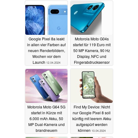
Google Pixel 8a leakt
Motorola Moto G04s
in allen vier Farben auf
startet für 119 Euro mit
neuen Renderbildern,
50 MP Kamera, 90 Hz
Wochen vor dem
Display, NFC und
Launch
Fingerabdrucksensor
12.04.2024
10.04.2024
Motorola Moto G64 5G
Find My Device: Nicht
startet in Kürze mit
nur Google Pixel 8 soll
6.000 mAh Akku, 50
künftig mit leerem Akku
MP Dual-Kamera und
aufgespürt werden
brandneuem
können
10.04.2024
Dimensity-Chip