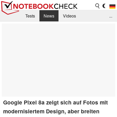
Tests
News
Videos
...
Benchmarks & Tech
Externe Tests
Kaufberatung
Deals
Suche
Jobs
Forum
Google Pixel 8a zeigt sich auf Fotos mit
modernisiertem Design, aber breiten