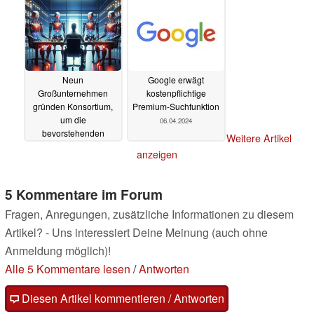
08.04.2024
Neun
Google erwägt
Großunternehmen
kostenpflichtige
gründen Konsortium,
Premium-Suchfunktion
um die
06.04.2024
bevorstehenden
Weitere Artikel
Veränderungen in der
anzeigen
Arbeitswelt durch den
zunehmenden Einsatz
von KI zu untersuchen
5 Kommentare im Forum
06.04.2024
Fragen, Anregungen, zusätzliche Informationen zu diesem
Artikel? - Uns interessiert Deine Meinung (auch ohne
Anmeldung möglich)!
Alle 5 Kommentare lesen
/
Antworten
Diesen Artikel kommentieren / Antworten