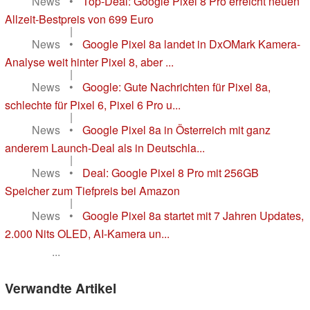
News
•
Top-Deal: Google Pixel 8 Pro erreicht neuen
Allzeit-Bestpreis von 699 Euro
|
News
•
Google Pixel 8a landet in DxOMark Kamera-
Analyse weit hinter Pixel 8, aber ...
|
News
•
Google: Gute Nachrichten für Pixel 8a,
schlechte für Pixel 6, Pixel 6 Pro u...
|
News
•
Google Pixel 8a in Österreich mit ganz
anderem Launch-Deal als in Deutschla...
|
News
•
Deal: Google Pixel 8 Pro mit 256GB
Speicher zum Tiefpreis bei Amazon
|
News
•
Google Pixel 8a startet mit 7 Jahren Updates,
2.000 Nits OLED, AI-Kamera un...
...
Verwandte Artikel