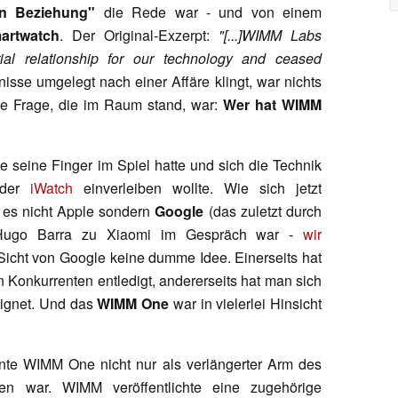
hen Beziehung"
die Rede war - und von einem
artwatch
. Der Original-Exzerpt:
"[...]WIMM Labs
tial relationship for our technology and ceased
tnisse umgelegt nach einer Affäre klingt, war nichts
ie Frage, die im Raum stand, war:
Wer hat WIMM
e seine Finger im Spiel hatte und sich die Technik
 der
iWatch
einverleiben wollte. Wie sich jetzt
r es nicht Apple sondern
Google
(das zuletzt durch
Hugo Barra zu Xiaomi im Gespräch war -
wir
icht von Google keine dumme Idee. Einerseits hat
en Konkurrenten entledigt, andererseits hat man sich
ignet. Und das
WIMM One
war in vielerlei Hinsicht
ente WIMM One nicht nur als verlängerter Arm des
n war. WIMM veröffentlichte eine zugehörige