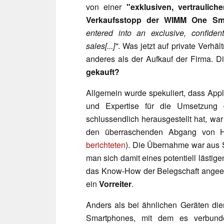
von einer
"exklusiven, vertraulic
Verkaufsstopp der WIMM One Sm
entered into an exclusive, confiden
sales[...]"
. Was jetzt auf private Verhäl
anderes als der Aufkauf der Firma. D
gekauft?
Allgemein wurde spekuliert, dass Appl
und Expertise für die Umsetzung
schlussendlich herausgestellt hat, wa
den überraschenden Abgang von 
berichteten
). Die Übernahme war aus S
man sich damit eines potentiell lästig
das Know-How der Belegschaft angee
ein
Vorreiter
.
Anders als bei ähnlichen Geräten di
Smartphones, mit dem es verbunde