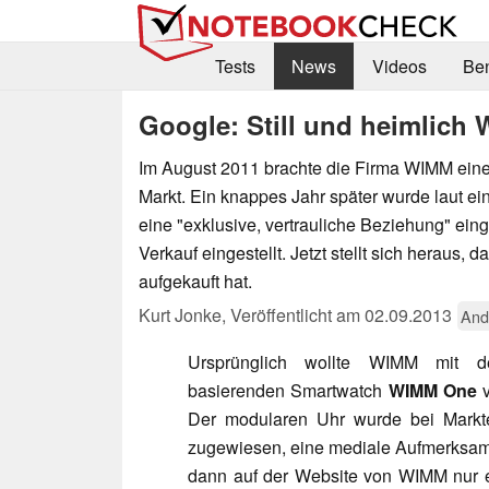
Tests
News
Videos
Be
Google: Still und heimlich
Im August 2011 brachte die Firma WIMM ein
Markt. Ein knappes Jahr später wurde laut e
eine "exklusive, vertrauliche Beziehung" ei
Verkauf eingestellt. Jetzt stellt sich heraus
aufgekauft hat.
Kurt Jonke,
Veröffentlicht am
02.09.2013
And
Ursprünglich wollte WIMM mit 
basierenden Smartwatch
WIMM One
v
Der modularen Uhr wurde bei Markt
zugewiesen, eine mediale Aufmerksam
dann auf der Website von WIMM nur e