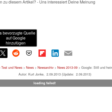
n zu diesem Artikel? - Uns interessiert Deine Meinung
s bevorzugte Quelle
auf Google
hinzufügen
p Test und News
>
News
>
Newsarchiv
>
News 2013-09
> Google: Still und he
Autor: Kurt Jonke, 2.09.2013 (Update: 2.09.2013)
loading failed!