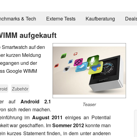
nchmarks & Tech
Externe Tests
Kaufberatung
Deal
 WIMM aufgekauft
e Smartwatch auf den
iner kurzen Meldung
ngegangen und der
, dass Google WIMM
roid
Zubehör
der auf
Android 2.1
Teaser
on sich reden machen.
einführung im
August 2011
einiges an Potential
keit war geschaffen. Im
Sommer 2012
konnte man
in kurzes Statement finden, in dem unter anderen