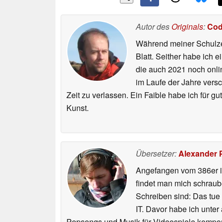
Autor des
Originals
:
Cod
Während meiner Schulzei
Blatt. Seither habe ich e
die auch 2021 noch onli
im Laufe der Jahre vers
Zeit zu verlassen. Ein Faible habe ich für 
Kunst.
Übersetzer:
Alexander 
Angefangen vom 386er i
findet man mich schraub
Schreiben sind: Das tue
IT. Davor habe ich unter
Popsongs und Musik für Videospiele kompon