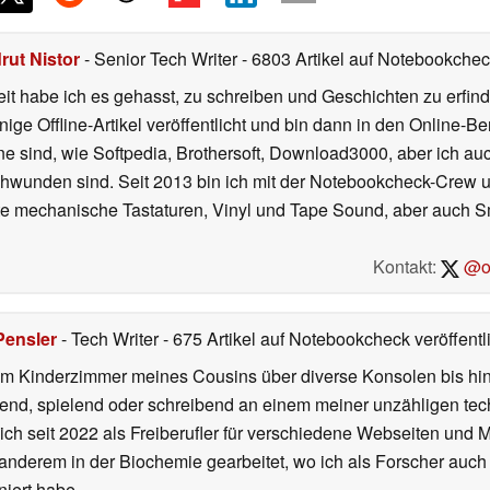
rut Nistor
- Senior Tech Writer
- 6803 Artikel auf Notebookcheck
t habe ich es gehasst, zu schreiben und Geschichten zu erfind
inige Offline-Artikel veröffentlicht und bin dann in den Online-
ne sind, wie Softpedia, Brothersoft, Download3000, aber ich au
chwunden sind. Seit 2013 bin ich mit der Notebookcheck-Crew un
gute mechanische Tastaturen, Vinyl und Tape Sound, aber auch 
Kontakt:
@on
Pensler
- Tech Writer
- 675 Artikel auf Notebookcheck veröffentl
m Kinderzimmer meines Cousins über diverse Konsolen bis hi
end, spielend oder schreibend an einem meiner unzähligen te
 ich seit 2022 als Freiberufler für verschiedene Webseiten und
 anderem in der Biochemie gearbeitet, wo ich als Forscher auch
iert habe.