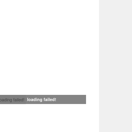
loading failed!
loading failed!