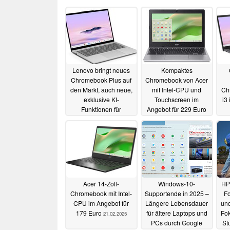
Lenovo bringt neues
Kompaktes
Chromebook Plus auf
Chromebook von Acer
den Markt, auch neue,
mit Intel-CPU und
Ch
exklusive KI-
Touchscreen im
i3
Funktionen für
Angebot für 229 Euro
ChromeOS
02.05.2025
angekündigt
23.06.2025
Acer 14-Zoll-
Windows-10-
HP 
Chromebook mit Intel-
Supportende in 2025 –
F
CPU im Angebot für
Längere Lebensdauer
und
179 Euro
für ältere Laptops und
Fok
21.02.2025
PCs durch Google
St