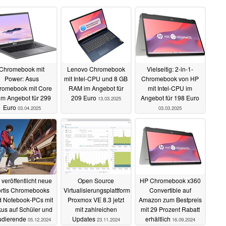
Chromebook mit
Lenovo Chromebook
Vielseitig: 2-in-1-
Power: Asus
mit Intel-CPU und 8 GB
Chromebook von HP
romebook mit Core
RAM im Angebot für
mit Intel-CPU im
 im Angebot für 299
209 Euro
Angebot für 198 Euro
13.03.2025
Euro
03.04.2025
03.03.2025
veröffentlicht neue
Open Source
HP Chromebook x360
ortis Chromebooks
Virtualisierungsplattform
Convertible auf
 Notebook-PCs mit
Proxmox VE 8.3 jetzt
Amazon zum Bestpreis
us auf Schüler und
mit zahlreichen
mit 29 Prozent Rabatt
udierende
Updates
erhältlich
05.12.2024
23.11.2024
16.09.2024