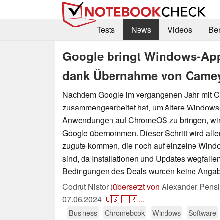
Tests
News
Videos
Be
Google bringt Windows-App
dank Übernahme von Came
Nachdem Google im vergangenen Jahr mit 
zusammengearbeitet hat, um ältere Windows
Anwendungen auf ChromeOS zu bringen, wi
Google übernommen. Dieser Schritt wird al
zugute kommen, die noch auf einzelne Win
sind, da Installationen und Updates wegfallen
Bedingungen des Deals wurden keine Anga
Codrut Nistor (
übersetzt von
Alexander Pensl
07.06.2024
🇺🇸
🇫🇷
...
Business
Chromebook
Windows
Software