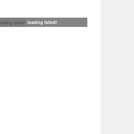
loading failed!
loading failed!