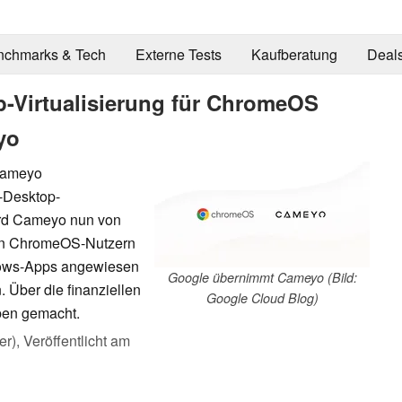
nchmarks & Tech
Externe Tests
Kaufberatung
Deal
-Virtualisierung für ChromeOS
yo
Cameyo
-Desktop-
rd Cameyo nun von
len ChromeOS-Nutzern
dows-Apps angewiesen
Google übernimmt Cameyo (Bild:
. Über die finanziellen
Google Cloud Blog)
ben gemacht.
er),
Veröffentlicht am