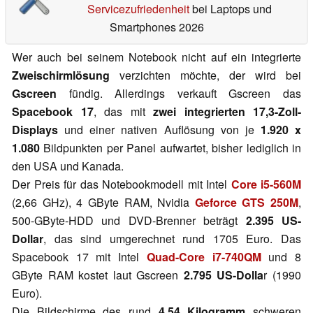
Servicezufriedenheit
bei Laptops und
Smartphones 2026
Wer auch bei seinem Notebook nicht auf ein integrierte
Zweischirmlösung
verzichten möchte, der wird bei
Gscreen
fündig. Allerdings verkauft Gscreen das
Spacebook 17
, das mit
zwei integrierten 17,3-Zoll-
Displays
und einer nativen Auflösung von je
1.920 x
1.080
Bildpunkten per Panel aufwartet, bisher lediglich in
den USA und Kanada.
Der Preis für das Notebookmodell mit Intel
Core i5-560M
(2,66 GHz), 4 GByte RAM, Nvidia
Geforce GTS 250M
,
500-GByte-HDD und DVD-Brenner beträgt
2.395 US-
Dollar
, das sind umgerechnet rund 1705 Euro. Das
Spacebook 17 mit Intel
Quad-Core i7-740QM
und 8
GByte RAM kostet laut Gscreen
2.795 US-Dolla
r (1990
Euro).
Die Bildschirme des rund
4,54 Kilogramm
schweren