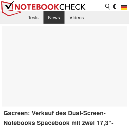
Tests
News
Videos
...
Benchmarks & Tech
Externe Tests
Kaufberatung
Deals
Suche
Jobs
Forum
Gscreen: Verkauf des Dual-Screen-
Notebooks Spacebook mit zwei 17,3“-