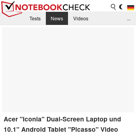
Tests
News
Videos
...
Benchmarks & Tech
Externe Tests
Kaufberatung
Deals
Suche
Jobs
Forum
Acer "Iconia" Dual-Screen Laptop und
10.1" Android Tablet "Picasso" Video