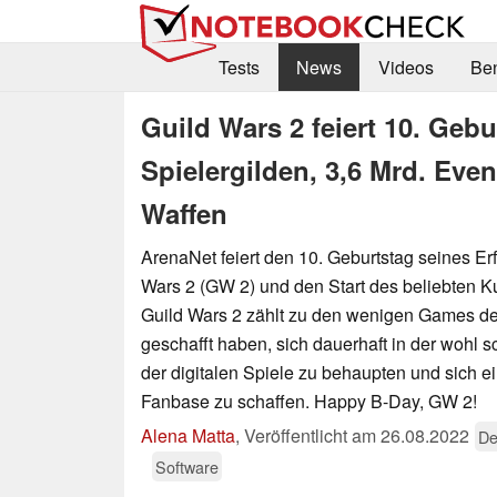
Tests
News
Videos
Be
Guild Wars 2 feiert 10. Gebu
Spielergilden, 3,6 Mrd. Eve
Waffen
ArenaNet feiert den 10. Geburtstag seines 
Wars 2 (GW 2) und den Start des beliebten Ku
Guild Wars 2 zählt zu den wenigen Games de
geschafft haben, sich dauerhaft in der wohl 
der digitalen Spiele zu behaupten und sich ei
Fanbase zu schaffen. Happy B-Day, GW 2!
Alena Matta
,
Veröffentlicht am
26.08.2022
De
Software