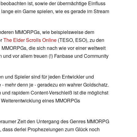
 beobachten ist, sowie der übermächtige Einfluss
o lange ein Game spielen, wie es gerade im Stream
 anderen MMORPGs, wie beispielsweise dem
er
The Elder Scrolls Online
(TESO, ESO), zu den
en MMORPGs, die sich nach wie vor einer weltweit
en und vor allem treuen (!) Fanbase und Community
en und Spieler sind für jeden Entwickler und
 mehr denn je - geradezu ein wahrer Goldschatz.
 und rapidem Content-Verschleiß ist die möglichst
te Weiterentwicklung eines MMORPGs
 geraumer Zeit den Untergang des Genres MMORPG
h, dass derlei Prophezeiungen zum Glück noch