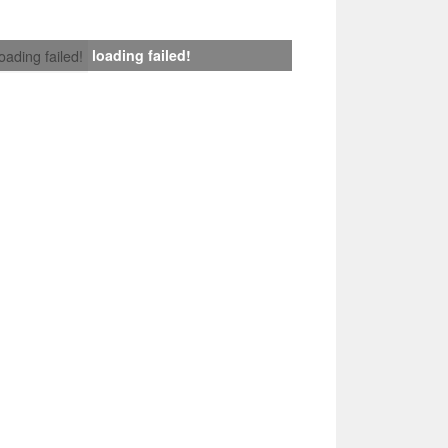
loading failed!
loading failed!