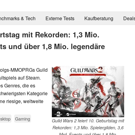
nchmarks & Tech
Externe Tests
Kaufberatung
Deal
rtstag mit Rekorden: 1,3 Mio.
nts und über 1,8 Mio. legendäre
Erfolgs-MMOPRGs Guild
ltspiels auf Steam.
s Genres, die es
schwierigsten Kategorie
ne riesige, weltweite
sktop
Gaming
Guild Wars 2 feiert 10. Geburtstag mit
Rekorden: 1,3 Mio. Spielergilden, 3,6
Mrd. Events und über 1,8 Mio.