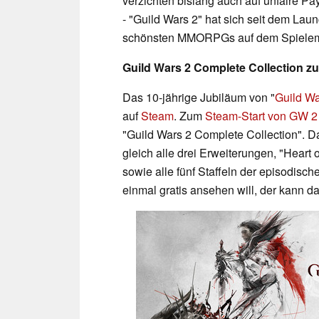
verzichten bislang auch auf unfaire P
- "Guild Wars 2" hat sich seit dem La
schönsten MMORPGs auf dem Spielema
Guild Wars 2 Complete Collection 
Das 10-jährige Jubiläum von "
Guild Wa
auf
Steam
. Zum
Steam-Start von GW 2
"Guild Wars 2 Complete Collection". Da
gleich alle drei Erweiterungen, "Heart 
sowie alle fünf Staffeln der episodis
einmal gratis ansehen will, der kann d