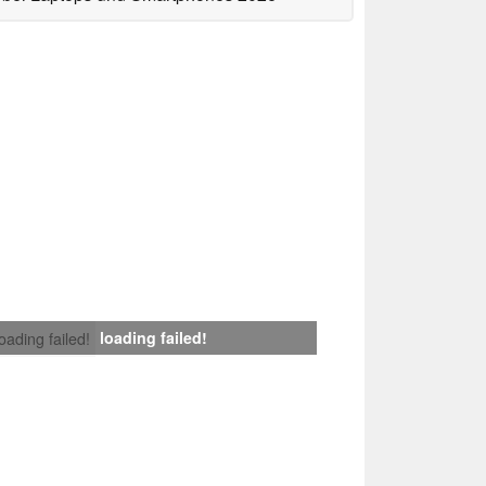
loading failed!
loading failed!