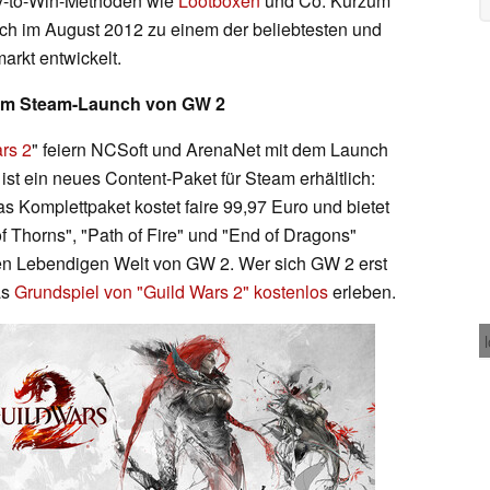
ay-to-Win-Methoden wie
Lootboxen
und Co. Kurzum
unch im August 2012 zu einem der beliebtesten und
rkt entwickelt.
zum Steam-Launch von GW 2
rs 2
" feiern NCSoft und ArenaNet mit dem Launch
ist ein neues Content-Paket für Steam erhältlich:
s Komplettpaket kostet faire 99,97 Euro und bietet
of Thorns", "Path of Fire" und "End of Dragons"
chen Lebendigen Welt von GW 2. Wer sich GW 2 erst
as
Grundspiel von "Guild Wars 2" kostenlos
erleben.