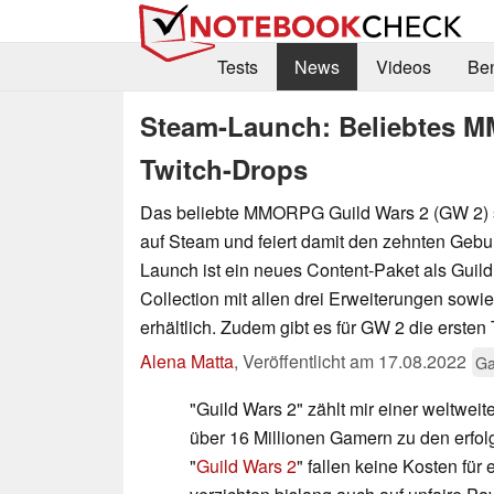
Tests
News
Videos
Be
Steam-Launch: Beliebtes M
Twitch-Drops
Das beliebte MMORPG Guild Wars 2 (GW 2) s
auf Steam und feiert damit den zehnten Gebu
Launch ist ein neues Content-Paket als Guil
Collection mit allen drei Erweiterungen sowie 
erhältlich. Zudem gibt es für GW 2 die ersten
Alena Matta
,
Veröffentlicht am
17.08.2022
Ga
"Guild Wars 2" zählt mir einer weltweit
über 16 Millionen Gamern zu den erfo
"
Guild Wars 2
" fallen keine Kosten f