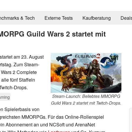
nchmarks & Tech
Externe Tests
Kaufberatung
Deal
MORPG Guild Wars 2 startet mit
tartet am 23. August
rtstag. Zum Steam-
d Wars 2 Complete
alle fünf Staffeln
 Twitch-Drops.
Steam-Launch: Beliebtes MMORPG
ming
Guild Wars 2 startet mit Twitch-Drops.
en Spielerbasis von
lgreichsten MMORPGs. Für das Online-Rollenspiel
ür ein Abonnement an und NCSoft und ArenaNet