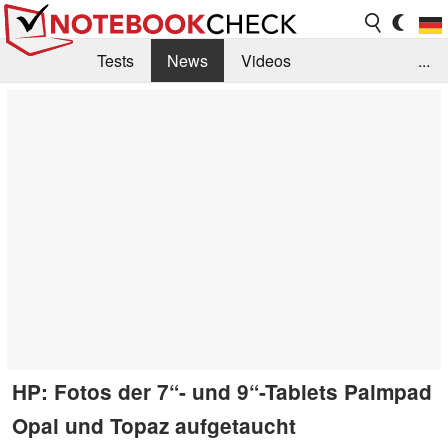
Tests
News
Videos
...
Benchmarks & Tech
Externe Tests
Kaufberatung
Deals
Suche
Jobs
Forum
HP: Fotos der 7“- und 9“-Tablets Palmpad
Opal und Topaz aufgetaucht