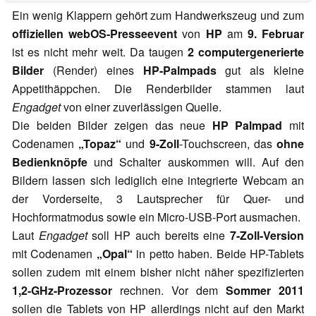
Ein wenig Klappern gehört zum Handwerkszeug und zum
offiziellen webOS-Presseevent
von
HP
am
9. Februar
ist es nicht mehr weit. Da taugen
2 computergenerierte
Bilder
(Render) eines
HP-Palmpads
gut als kleine
Appetithäppchen. Die Renderbilder stammen laut
Engadget
von einer zuverlässigen Quelle.
Die beiden Bilder zeigen das neue
HP Palmpad
mit
Codenamen
„Topaz“
und
9-Zoll
-Touchscreen, das
ohne
Bedienknöpfe
und Schalter auskommen will. Auf den
Bildern lassen sich lediglich eine integrierte Webcam an
der Vorderseite, 3 Lautsprecher für Quer- und
Hochformatmodus sowie ein Micro-USB-Port ausmachen.
Laut
Engadget
soll HP auch bereits eine
7-Zoll-Version
mit Codenamen
„Opal“
in petto haben. Beide HP-Tablets
sollen zudem mit einem bisher nicht näher spezifizierten
1,2-GHz-Prozessor
rechnen. Vor dem
Sommer 2011
sollen die Tablets von HP allerdings nicht auf den Markt