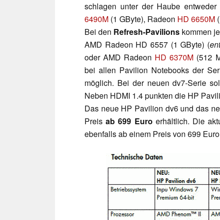
schlagen unter der Haube entweder
6490M
(1 GByte), Radeon
HD 6650M
(
Bei den
Refresh-Pavilions
kommen je 
AMD Radeon HD 6557 (1 GByte) (
en
oder AMD Radeon
HD 6370M
(512 M
bei allen Pavilion Notebooks der Se
möglich. Bei der neuen dv7-Serie so
Neben HDMI 1.4 punkten die HP Pavil
Das neue HP Pavilion dv6 und das ne
Preis
ab 699 Euro
erhältlich. Die ak
ebenfalls ab einem Preis von 699 Euro