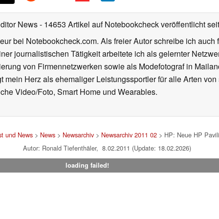
Editor News
- 14653 Artikel auf Notebookcheck veröffentlicht
sei
eur bei Notebookcheck.com. Als freier Autor schreibe ich auch 
ner journalistischen Tätigkeit arbeitete ich als gelernter Netzw
ierung von Firmennetzwerken sowie als Modefotograf in Mailan
 mein Herz als ehemaliger Leistungssportler für alle Arten von
reiche Video/Foto, Smart Home und Wearables.
st und News
>
News
>
Newsarchiv
>
Newsarchiv 2011 02
> HP: Neue HP Pavili
Autor: Ronald Tiefenthäler, 8.02.2011 (Update: 18.02.2026)
loading failed!