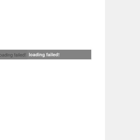
loading failed!
loading failed!