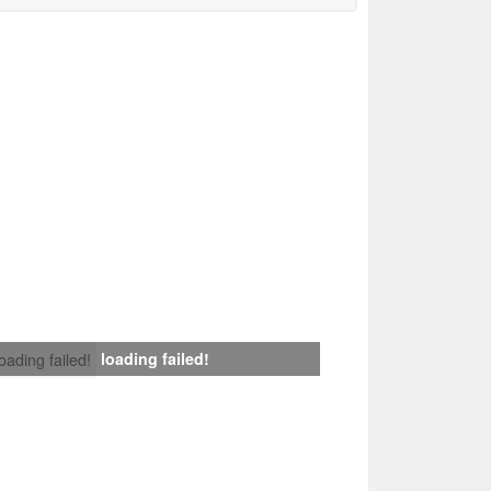
loading failed!
loading failed!