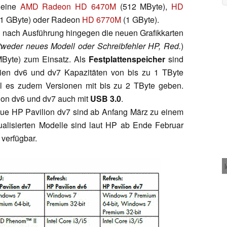
 eine
AMD Radeon HD 6470M
(512 MByte),
HD
1 GByte) oder Radeon
HD 6770M
(1 GByte).
nach Ausführung hingegen die neuen Grafikkarten
tweder neues Modell oder Schreibfehler HP, Red.
)
Byte) zum Einsatz. Als
Festplattenspeicher
sind
rien dv6 und dv7 Kapazitäten von bis zu 1 TByte
ll es zudem Versionen mit bis zu 2 TByte geben.
ion dv6 und dv7 auch mit
USB 3.0
.
ue HP Pavilion dv7 sind ab Anfang März zu einem
tualisierten Modelle sind laut HP ab Ende Februar
 verfügbar.