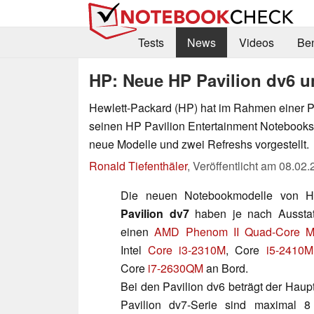
Tests
News
Videos
Be
HP: Neue HP Pavilion dv6 
Hewlett-Packard (HP) hat im Rahmen einer P
seinen HP Pavilion Entertainment Notebooks
neue Modelle und zwei Refreshs vorgestellt.
Ronald Tiefenthäler
,
Veröffentlicht am
08.02.
Die neuen Notebookmodelle von
Pavilion dv7
haben je nach Ausstat
einen
AMD Phenom II Quad-Core Mo
Intel
Core i3-2310M
, Core
i5-2410M
Core
i7-2630QM
an Bord.
Bei den Pavilion dv6 beträgt der Hau
Pavilion dv7-Serie sind maximal