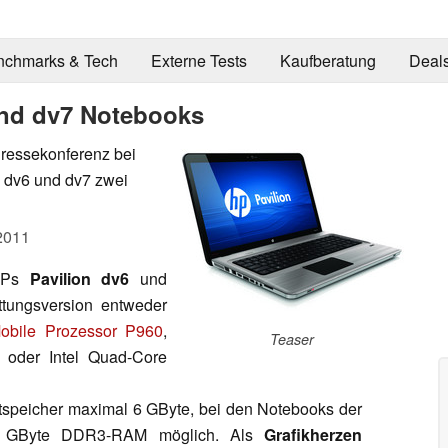
nchmarks & Tech
Externe Tests
Kaufberatung
Deal
und dv7 Notebooks
ressekonferenz bei
 dv6 und dv7 zwei
2011
 HPs
Pavilion dv6
und
tungsversion entweder
bile Prozessor P960
,
Teaser
oder Intel Quad-Core
ptspeicher maximal 6 GByte, bei den Notebooks der
 8 GByte DDR3-RAM möglich. Als
Grafikherzen