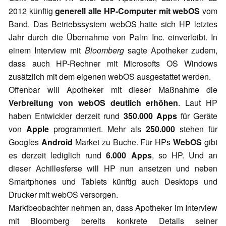
2012 künftig
generell alle HP-Computer mit webOS
vom
Band. Das Betriebssystem webOS hatte sich HP letztes
Jahr durch die Übernahme von Palm Inc. einverleibt. In
einem Interview mit
Bloomberg
sagte Apotheker zudem,
dass auch HP-Rechner mit Microsofts OS Windows
zusätzlich mit dem eigenen webOS ausgestattet werden.
Offenbar will Apotheker mit dieser Maßnahme die
Verbreitung von webOS deutlich erhöhen
. Laut HP
haben Entwickler derzeit rund
350.000 Apps
für Geräte
von
Apple
programmiert. Mehr als
250.000
stehen für
Googles
Android
Market zu Buche. Für HPs
WebOS
gibt
es derzeit lediglich rund
6.000 Apps
, so HP. Und an
dieser Achillesferse will HP nun ansetzen und neben
Smartphones und Tablets künftig auch Desktops und
Drucker mit webOS versorgen.
Marktbeobachter nehmen an, dass Apotheker im Interview
mit Bloomberg bereits konkrete Details seiner