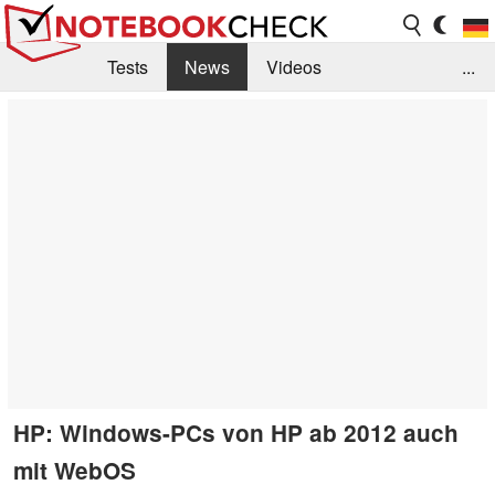
Tests
News
Videos
...
Benchmarks & Tech
Externe Tests
Kaufberatung
Deals
Suche
Jobs
Forum
HP: Windows-PCs von HP ab 2012 auch
mit WebOS