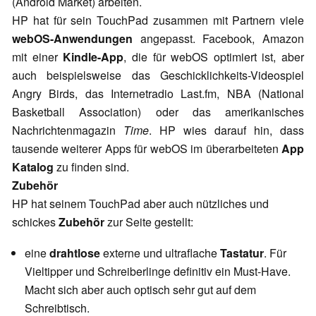
(Android Market) arbeiten.
HP hat für sein TouchPad zusammen mit Partnern viele
webOS-Anwendungen
angepasst. Facebook, Amazon
mit einer
Kindle-App
, die für webOS optimiert ist, aber
auch beispielsweise das Geschicklichkeits-Videospiel
Angry Birds, das Internetradio Last.fm, NBA (National
Basketball Association) oder das amerikanisches
Nachrichtenmagazin
Time
. HP wies darauf hin, dass
tausende weiterer Apps für webOS im überarbeiteten
App
Katalog
zu finden sind.
Zubehör
HP hat seinem TouchPad aber auch nützliches und
schickes
Zubehör
zur Seite gestellt:
eine
drahtlose
externe und ultraflache
Tastatur
. Für
Vieltipper und Schreiberlinge definitiv ein Must-Have.
Macht sich aber auch optisch sehr gut auf dem
Schreibtisch.