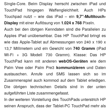
Single-Core. Beim Display herrscht zwischen iPad und
TouchPad hingegen Waffengleichheit. Auch HPs
Touchpad nutzt – wie das iPad – ein
9,7"-Multitouch-
Display
mit einer Auflösung von
1.024 x 768
Pixeln.
Auch bei den übrigen Kenndaten sind die Parallelen zu
Apples iPad unübersehbar. Das HP TouchPad bringt es
wie das Apple-Tablet auf Abmessungen von 240 x 190 x
13,7 Millimetern und ein Gewicht von
740 Gramm
(iPad
Wi-Fi + 3G Modell 730 Gramm). Klasse: Das HP
TouchPad kann mit anderen
webOS-Geräten
wie dem
Palm Vree oder Palm Pre3
kommunizieren
und Daten
austauschen. Anrufe und SMS lassen sich so im
Zusammenspiel auch kommod auf dem Tablet erledigen.
Die übrigen technischen Details sind in der unten
aufgeführten Liste zusammengefasst.
In der weiteren Vorstellung des TouchPads unterstrich HP
seinen Anspruch, dass der Tablet-PC TouchPad mehr als