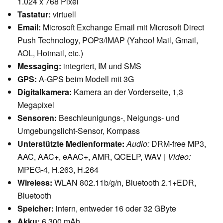
1.024 x 768 Pixel
Tastatur:
virtuell
Email:
Microsoft Exchange Email mit Microsoft Direct
Push Technology, POP3/IMAP (Yahoo! Mail, Gmail,
AOL, Hotmail, etc.)
Messaging:
integriert, IM und SMS
GPS:
A-GPS beim Modell mit 3G
Digitalkamera:
Kamera an der Vorderseite, 1,3
Megapixel
Sensoren:
Beschleunigungs-, Neigungs- und
Umgebungslicht-Sensor, Kompass
Unterstützte Medienformate:
Audio:
DRM-free MP3,
AAC, AAC+, eAAC+, AMR, QCELP, WAV |
Video:
MPEG-4, H.263, H.264
Wireless:
WLAN 802.11b/g/n, Bluetooth 2.1+EDR,
Bluetooth
Speicher:
intern, entweder 16 oder 32 GByte
Akku:
6.300 mAh