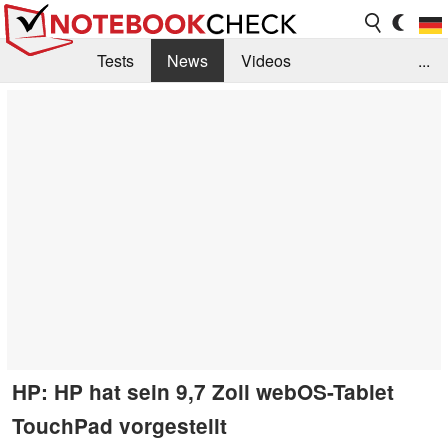
Tests
News
Videos
...
Benchmarks & Tech
Externe Tests
Kaufberatung
Deals
Suche
Jobs
Forum
HP: HP hat sein 9,7 Zoll webOS-Tablet
TouchPad vorgestellt