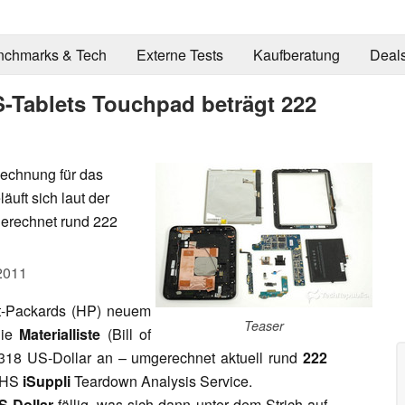
nchmarks & Tech
Externe Tests
Kaufberatung
Deal
-Tablets Touchpad beträgt 222
Rechnung für das
uft sich laut der
gerechnet rund 222
2011
tt-Packards (HP) neuem
Teaser
die
Materialliste
(Bill of
318 US-Dollar an – umgerechnet aktuell rund
222
 IHS
iSuppli
Teardown Analysis Service.
S-Dollar
fällig, was sich dann unter dem Strich auf