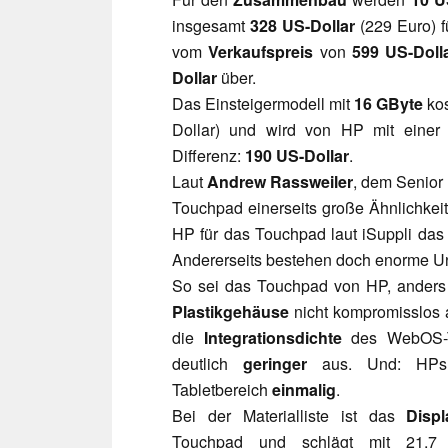
insgesamt
328 US-Dollar
(229 Euro) f
vom
Verkaufspreis
von
599 US-Doll
Dollar
über.
Das Einsteigermodell mit
16 GByte
kos
Dollar) und wird von HP mit einer
Differenz:
190 US-Dollar
.
Laut
Andrew Rassweiler
, dem Senior
Touchpad einerseits große Ähnlichkei
HP für das Touchpad laut iSuppli das
Andererseits bestehen doch enorme Un
So sei das Touchpad von HP, anders
Plastikgehäuse
nicht kompromisslos a
die
Integrationsdichte
des WebOS-Ta
deutlich
geringer
aus. Und: H
Tabletbereich
einmalig
.
Bei der Materialliste ist das
Disp
Touchpad und schlägt mit 21,7