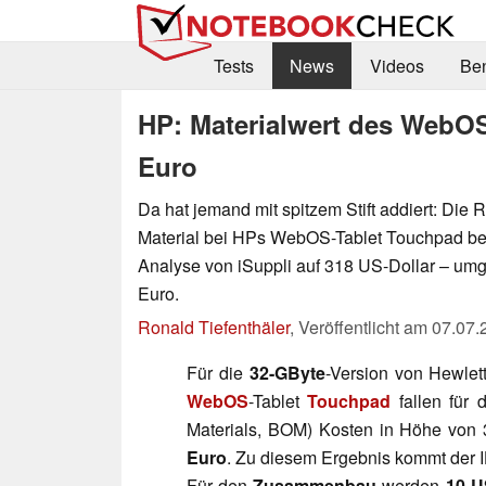
Tests
News
Videos
Be
HP: Materialwert des WebOS
Euro
Da hat jemand mit spitzem Stift addiert: Die 
Material bei HPs WebOS-Tablet Touchpad belä
Analyse von iSuppli auf 318 US-Dollar – um
Euro.
Ronald Tiefenthäler
,
Veröffentlicht am
07.07.
Für die
32-GByte
-Version von Hewle
WebOS
-Tablet
Touchpad
fallen für 
Materials, BOM) Kosten in Höhe von 
Euro
. Zu diesem Ergebnis kommt der
Für den
Zusammenbau
werden
10 U