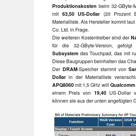
Produktionskosten
beim 32-GByte-M
mit
63,50 US-Dollar
(20 Prozent B
Materialliste. Als Hersteller kommt lau
Co. Ltd. in Frage.
Die weiteren Kostentreiber sind der
N
für die 32-GByte-Version, gefolg
Subsystem
des Touchpad, das mit r
Diese Baugruppen beinhalten das Chass
Der
DRAM
-Speicher stammt von
Sa
Dollar
in der Materialliste veransch
APQ8060
mit 1,5 GHz will
Qualcomm
einem Preis von
19,40
US-Dollar ve
können sie aus der unten angefügten G