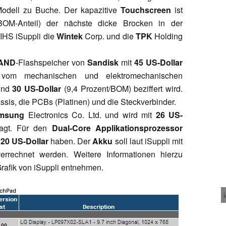
odell zu Buche. Der kapazitive
Touchscreen
ist
OM-Anteil) der nächste dicke Brocken in der
t IHS iSuppli die
Wintek
Corp. und die
TPK
Holding
AND
-Flashspeicher von
Sandisk
mit
45 US-Dollar
t vom mechanischen und elektromechanischen
und
30 US-Dollar
(9,4 Prozent/BOM) beziffert wird.
is, die PCBs (Platinen) und die Steckverbinder.
msung
Electronics Co. Ltd. und wird mit
26 US-
lagt. Für den
Dual-Core Applikationsprozessor
20 US-Dollar
haben. Der
Akku
soll laut iSuppli mit
rrechnet werden. Weitere Informationen hierzu
rafik von iSuppli entnehmen.