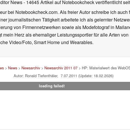
Editor News
- 14645 Artikel auf Notebookcheck veröffentlicht
sei
eur bei Notebookcheck.com. Als freier Autor schreibe ich auch 
ner journalistischen Tätigkeit arbeitete ich als gelernter Netzw
ierung von Firmennetzwerken sowie als Modefotograf in Mailan
 mein Herz als ehemaliger Leistungssportler für alle Arten von
reiche Video/Foto, Smart Home und Wearables.
ews
>
News
>
Newsarchiv
>
Newsarchiv 2011 07
> HP: Materialwert des WebOS-
Autor: Ronald Tiefenthäler, 7.07.2011 (Update: 18.02.2026)
loading failed!