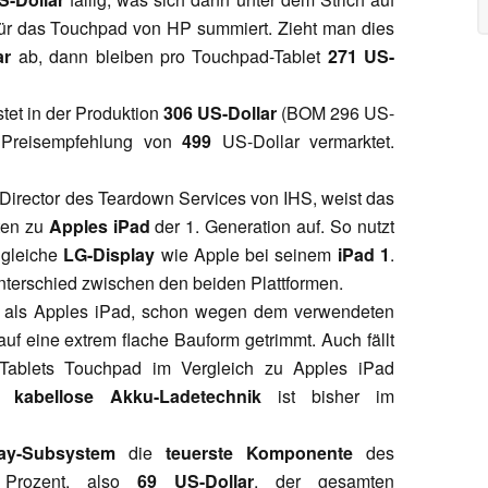
ür das Touchpad von HP summiert. Zieht man dies
ar
ab, dann bleiben pro Touchpad-Tablet
271 US-
tet in der Produktion
306 US-Dollar
(BOM 296 US-
 Preisempfehlung von
499
US-Dollar vermarktet.
 Director des Teardown Services von IHS, weist das
ten zu
Apples iPad
der 1. Generation auf. So nutzt
 gleiche
LG-Display
wie Apple bei seinem
iPad 1
.
terschied zwischen den beiden Plattformen.
 als Apples iPad, schon wegen dem verwendeten
uf eine extrem flache Bauform getrimmt. Auch fällt
blets Touchpad im Vergleich zu Apples iPad
Ps
kabellose Akku-Ladetechnik
ist bisher im
lay-Subsystem
die
teuerste Komponente
des
 Prozent, also
69 US-Dollar
, der gesamten