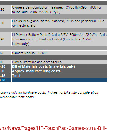
owns/News/Pages/HP-TouchPad-Carries-$318-Bill-