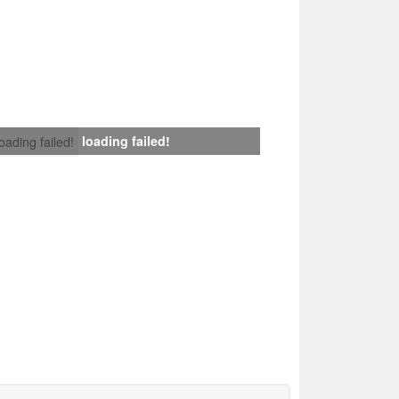
loading failed!
loading failed!