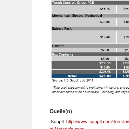
Quelle(n)
iSuppli:
http://www.isuppli.com/Teard
of-Materials.aspx