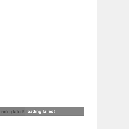
loading failed!
loading failed!