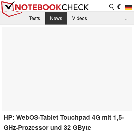
Tests
News
Videos
...
Benchmarks & Tech
Externe Tests
Kaufberatung
Deals
Suche
Jobs
Forum
HP: WebOS-Tablet Touchpad 4G mit 1,5-
GHz-Prozessor und 32 GByte