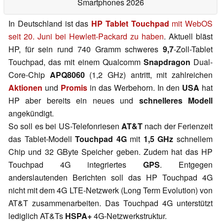
Smartphones 2026
In Deutschland ist das
HP Tablet Touchpad
mit WebOS
seit 20. Juni bei Hewlett-Packard zu haben
. Aktuell bläst
HP, für sein rund 740 Gramm schweres
9,7
-Zoll-Tablet
Touchpad, das mit einem Qualcomm
Snapdragon
Dual-
Core-Chip
APQ8060
(1,2 GHz) antritt, mit zahlreichen
Aktionen
und
Promis
in das Werbehorn. In den
USA
hat
HP aber bereits ein neues und
schnelleres Modell
angekündigt.
So soll es bei US-Telefonriesen
AT&T
nach der Ferienzeit
das Tablet-Modell
Touchpad 4G
mit
1,5 GHz
schnellem
Chip und 32 GByte Speicher geben. Zudem hat das HP
Touchpad 4G integriertes
GPS
. Entgegen
anderslautenden Berichten soll das HP Touchpad 4G
nicht mit dem 4G LTE-Netzwerk (Long Term Evolution) von
AT&T zusammenarbeiten. Das Touchpad 4G unterstützt
lediglich AT&Ts
HSPA+
4G-Netzwerkstruktur.