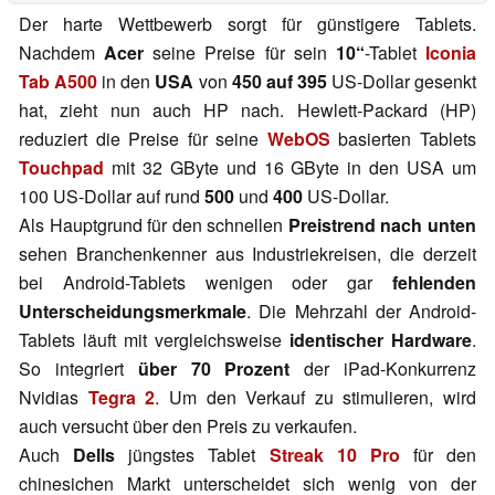
Der harte Wettbewerb sorgt für günstigere Tablets.
Nachdem
Acer
seine Preise für sein
10“
-Tablet
Iconia
Tab A500
in den
USA
von
450 auf 395
US-Dollar gesenkt
hat, zieht nun auch HP nach. Hewlett-Packard (HP)
reduziert die Preise für seine
WebOS
basierten Tablets
Touchpad
mit 32 GByte und 16 GByte in den USA um
100 US-Dollar auf rund
500
und
400
US-Dollar.
Als Hauptgrund für den schnellen
Preistrend nach unten
sehen Branchenkenner aus Industriekreisen, die derzeit
bei Android-Tablets wenigen oder gar
fehlenden
Unterscheidungsmerkmale
. Die Mehrzahl der Android-
Tablets läuft mit vergleichsweise
identischer Hardware
.
So integriert
über 70 Prozent
der iPad-Konkurrenz
Nvidias
Tegra 2
. Um den Verkauf zu stimulieren, wird
auch versucht über den Preis zu verkaufen.
Auch
Dells
jüngstes Tablet
Streak 10 Pro
für den
chinesichen Markt unterscheidet sich wenig von der