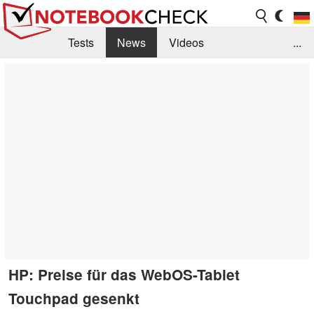
Tests
News
Videos
...
Benchmarks & Tech
Externe Tests
Kaufberatung
Deals
Suche
Jobs
Forum
HP: Preise für das WebOS-Tablet
Touchpad gesenkt