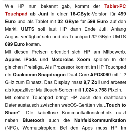
Wie HP nun bekannt gab, kommt der
Tablet-PC
Touchpad
ab Juni
in einer
16-GByte
-Version für
499
Euro
und als Tablet mit
32 GByte
für
599 Euro
auf den
Markt.
UMTS
soll laut HP dann Ende Juli, Anfang
August verfügbar sein und als Touchpad 32 GByte UMTS
699 Euro
kosten.
Mit diesen Preisen orientiert sich HP am Mitbewerb.
Apples iPads
und
Motorolas Xoom
spielen in der
gleichen Preisliga. Als Prozessor kommt im HP Touchpad
ein
Qualcomm Snapdragon
Dual-Core
APQ8060
mit 1,2
GHz zum Einsatz. Das Display misst
9,7 Zoll
und arbeitet
als kapazitiver Multitouch-Screen mit
1.024 x 768
Pixeln.
Mit seinem Touchpad bringt HP auch den drahtlosen
Datenaustausch zwischen webOS-Geräten via
„Touch to
Share“
. Die kabellose Kommunikationstechnik nutzt
neben
Bluetooth
auch die
Nahfeldkommunikation
(NFC). Wermutstropfen: Bei den Apps muss HP im