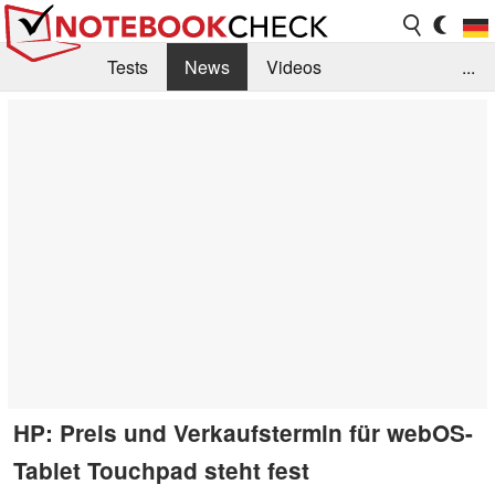
Tests
News
Videos
...
Benchmarks & Tech
Externe Tests
Kaufberatung
Deals
Suche
Jobs
Forum
HP: Preis und Verkaufstermin für webOS-
Tablet Touchpad steht fest