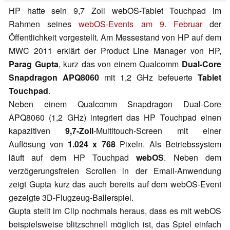
HP hatte sein 9,7 Zoll webOS-Tablet Touchpad im
Rahmen seines
webOS-Events am 9. Februar
der
Öffentlichkeit vorgestellt. Am Messestand von HP auf dem
MWC 2011 erklärt der Product Line Manager von HP,
Parag Gupta
, kurz das von einem Qualcomm
Dual-Core
Snapdragon APQ8060
mit 1,2 GHz befeuerte
Tablet
Touchpad
.
Neben einem Qualcomm Snapdragon Dual-Core
APQ8060 (1,2 GHz) integriert das HP Touchpad einen
kapazitiven
9,7-Zoll
-Multitouch-Screen mit einer
Auflösung von
1.024 x 768
Pixeln. Als Betriebssystem
läuft auf dem HP Touchpad
webOS
. Neben dem
verzögerungsfreien Scrollen in der Email-Anwendung
zeigt Gupta kurz das auch bereits auf dem webOS-Event
gezeigte 3D-Flugzeug-Ballerspiel.
Gupta stellt im Clip nochmals heraus, dass es mit webOS
beispielsweise blitzschnell möglich ist, das Spiel einfach