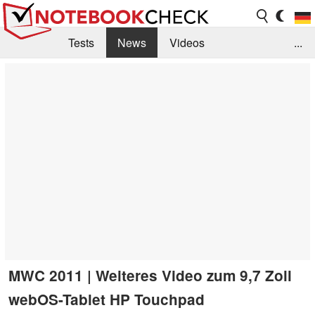
Tests
News
Videos
...
Benchmarks & Tech
Externe Tests
Kaufberatung
Deals
Suche
Jobs
Forum
MWC 2011 | Weiteres Video zum 9,7 Zoll
webOS-Tablet HP Touchpad