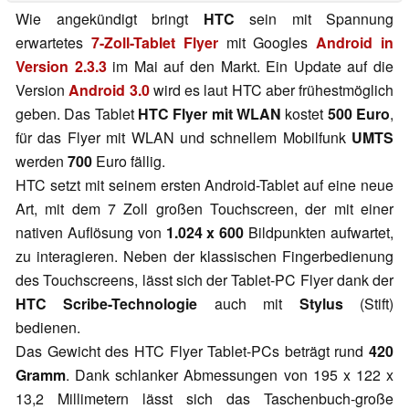
Wie angekündigt bringt
HTC
sein mit Spannung
erwartetes
7-Zoll-Tablet Flyer
mit Googles
Android in
Version 2.3.3
im Mai auf den Markt. Ein Update auf die
Version
Android 3.0
wird es laut HTC aber frühestmöglich
geben. Das Tablet
HTC Flyer mit WLAN
kostet
500 Euro
,
für das Flyer mit WLAN und schnellem Mobilfunk
UMTS
werden
700
Euro fällig.
HTC setzt mit seinem ersten Android-Tablet auf eine neue
Art, mit dem 7 Zoll großen Touchscreen, der mit einer
nativen Auflösung von
1.024 x 600
Bildpunkten aufwartet,
zu interagieren. Neben der klassischen Fingerbedienung
des Touchscreens, lässt sich der Tablet-PC Flyer dank der
HTC Scribe-Technologie
auch mit
Stylus
(Stift)
bedienen.
Das Gewicht des HTC Flyer Tablet-PCs beträgt rund
420
Gramm
. Dank schlanker Abmessungen von 195 x 122 x
13,2 Millimetern lässt sich das Taschenbuch-große