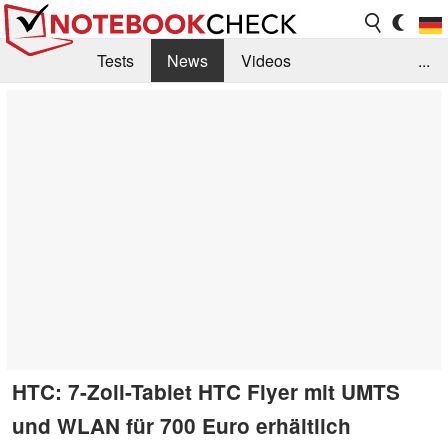
Tests
News
Videos
...
Benchmarks & Tech
Externe Tests
Kaufberatung
Deals
Suche
Jobs
Forum
HTC: 7-Zoll-Tablet HTC Flyer mit UMTS
und WLAN für 700 Euro erhältlich