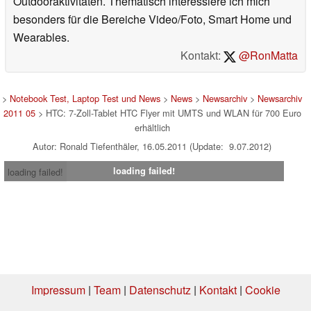
Outdooraktivitäten. Thematisch interessiere ich mich
besonders für die Bereiche Video/Foto, Smart Home und
Wearables.
Kontakt:
@RonMatta
>
Notebook Test, Laptop Test und News
>
News
>
Newsarchiv
>
Newsarchiv
2011 05
> HTC: 7-Zoll-Tablet HTC Flyer mit UMTS und WLAN für 700 Euro
erhältlich
Autor: Ronald Tiefenthäler, 16.05.2011 (Update: 9.07.2012)
loading failed!
loading failed!
Impressum
|
Team
|
Datenschutz
|
Kontakt
|
Cookie
Einstellungen
| 16.07.2026 12:23