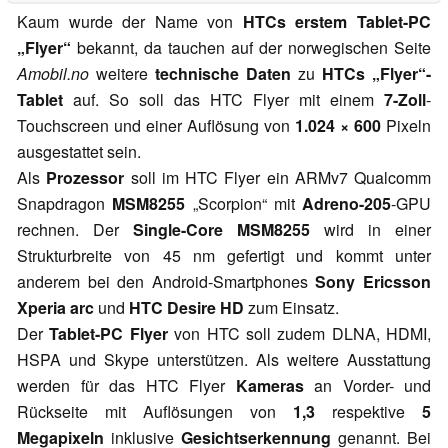
Kaum wurde der Name von
HTCs erstem Tablet-PC
„Flyer“
bekannt, da tauchen auf der norwegischen Seite
Amobil.no
weitere
technische Daten
zu
HTCs „Flyer“-
Tablet
auf. So soll das HTC Flyer mit einem
7-Zoll
-
Touchscreen und einer Auflösung von
1.024 × 600
Pixeln
ausgestattet sein.
Als
Prozessor
soll im HTC Flyer ein ARMv7 Qualcomm
Snapdragon
MSM8255
„Scorpion“ mit
Adreno-205
-GPU
rechnen. Der
Single-Core MSM8255
wird in einer
Strukturbreite von 45 nm gefertigt und kommt unter
anderem bei den Android-Smartphones
Sony Ericsson
Xperia arc
und
HTC Desire HD
zum Einsatz.
Der
Tablet-PC Flyer
von HTC soll zudem DLNA, HDMI,
HSPA und Skype unterstützen. Als weitere Ausstattung
werden für das HTC Flyer
Kameras
an Vorder- und
Rückseite mit Auflösungen von
1,3
respektive
5
Megapixeln
inklusive
Gesichtserkennung
genannt. Bei