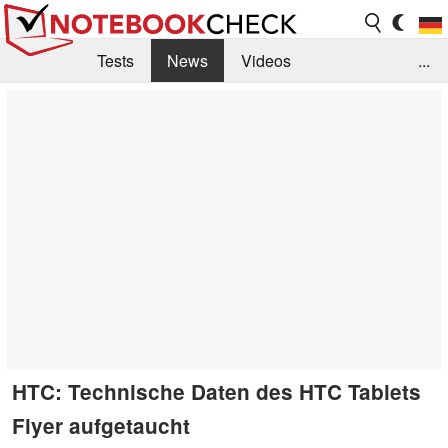
Tests
News
Videos
...
Benchmarks & Tech
Externe Tests
Kaufberatung
Deals
Suche
Jobs
Forum
HTC: Technische Daten des HTC Tablets
Flyer aufgetaucht