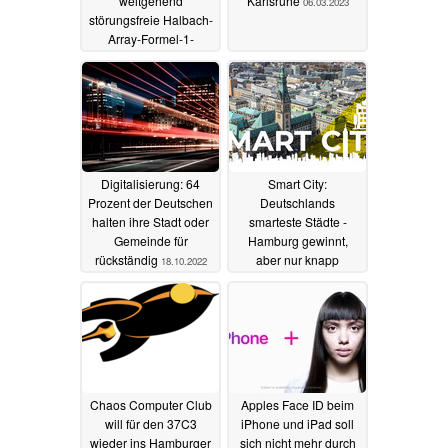
weitgehend
Karlsruhe
06.03.2023
störungsfreie Halbach-
Array-Formel-1-
Rennen im winzigen
Monaco
23.06.2024
Digitalisierung: 64
Smart City:
Prozent der Deutschen
Deutschlands
halten ihre Stadt oder
smarteste Städte -
Gemeinde für
Hamburg gewinnt,
rückständig
aber nur knapp
18.10.2022
21.09.2022
Chaos Computer Club
Apples Face ID beim
will für den 37C3
iPhone und iPad soll
wieder ins Hamburger
sich nicht mehr durch