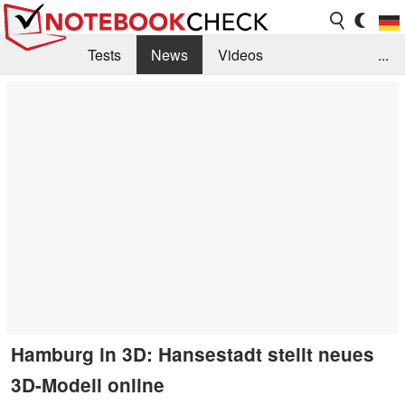
Tests
News
Videos
...
Benchmarks & Tech
Externe Tests
Kaufberatung
Deals
Suche
Jobs
Forum
Hamburg in 3D: Hansestadt stellt neues
3D-Modell online