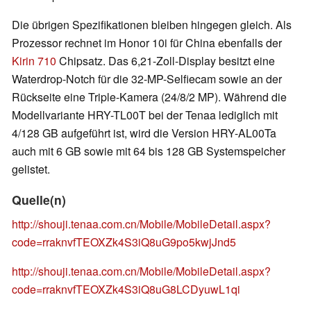
Die übrigen Spezifikationen bleiben hingegen gleich. Als
Prozessor rechnet im Honor 10i für China ebenfalls der
Kirin 710
Chipsatz. Das 6,21-Zoll-Display besitzt eine
Waterdrop-Notch für die 32-MP-Selfiecam sowie an der
Rückseite eine Triple-Kamera (24/8/2 MP). Während die
Modellvariante HRY-TL00T bei der Tenaa lediglich mit
4/128 GB aufgeführt ist, wird die Version HRY-AL00Ta
auch mit 6 GB sowie mit 64 bis 128 GB Systemspeicher
gelistet.
Quelle(n)
http://shouji.tenaa.com.cn/Mobile/MobileDetail.aspx?
code=rraknvfTEOXZk4S3iQ8uG9po5kwjJnd5
http://shouji.tenaa.com.cn/Mobile/MobileDetail.aspx?
code=rraknvfTEOXZk4S3iQ8uG8LCDyuwL1qi