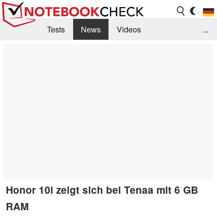
Tests
News
Videos
...
Benchmarks & Tech
Externe Tests
Kaufberatung
Deals
Suche
Jobs
Forum
Honor 10i zeigt sich bei Tenaa mit 6 GB
RAM