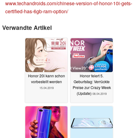
www.techandroids.com/chinese-version-of-honor-10i-gets-
certified-has-6gb-ram-option/
Verwandte Artikel
Honor 20i kann schon
Honor feiert 5.
vorbestellt werden
Geburtstag: Verrückte
Preise zur Crazy Week
15.04.2019
(Update)
08.04.2019