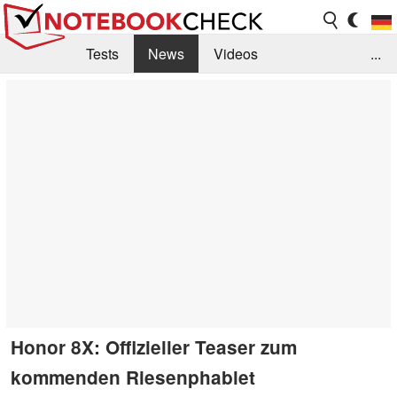
Tests
News
Videos
...
Benchmarks & Tech
Externe Tests
Kaufberatung
Deals
Suche
Jobs
Forum
Honor 8X: Offizieller Teaser zum
kommenden Riesenphablet