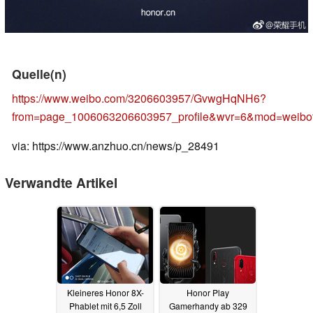
Quelle(n)
https://www.weibo.com/3206603957/GvwgHqNH6?
from=page_1006063206603957_profile&wvr=6&mod=weibo
via: https://www.anzhuo.cn/news/p_28491
Verwandte Artikel
Kleineres Honor 8X-
Honor Play
Phablet mit 6,5 Zoll
Gamerhandy ab 329