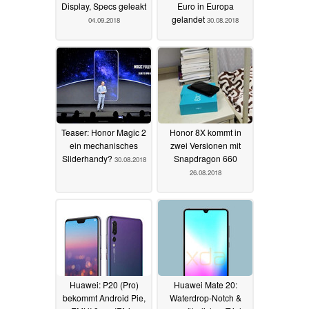
Display, Specs geleakt
Euro in Europa
gelandet
04.09.2018
30.08.2018
Teaser: Honor Magic 2
Honor 8X kommt in
ein mechanisches
zwei Versionen mit
Sliderhandy?
Snapdragon 660
30.08.2018
26.08.2018
Huawei: P20 (Pro)
Huawei Mate 20:
bekommt Android Pie,
Waterdrop-Notch &