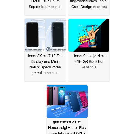
EMUI 9 zur IFA im
ungewöhnliches Triple-
September
Cam-Design
21.08.2018
20.08.2018
Honor 8X mit 7,12 Zoll-
Honor 9 Lite jetzt mit
Display und Mini-
4/64 GB Speicher
Notch: Specs vorab
08.08.2018
geleakt
17.08.2018
gamescom 2018:
Honor zeigt Honor Play
Smartphone mit GPU-