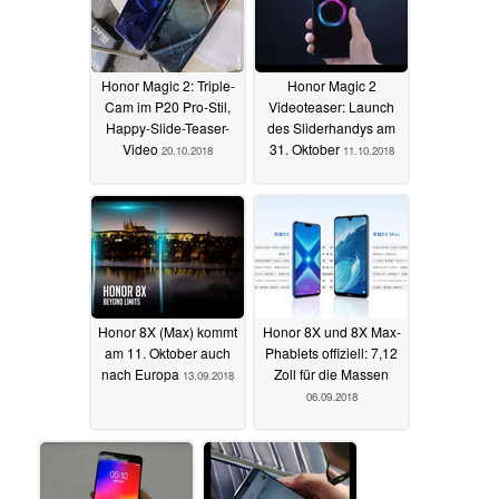
Honor Magic 2: Triple-
Honor Magic 2
Cam im P20 Pro-Stil,
Videoteaser: Launch
Happy-Slide-Teaser-
des Sliderhandys am
Video
31. Oktober
20.10.2018
11.10.2018
Honor 8X (Max) kommt
Honor 8X und 8X Max-
am 11. Oktober auch
Phablets offiziell: 7,12
nach Europa
Zoll für die Massen
13.09.2018
06.09.2018