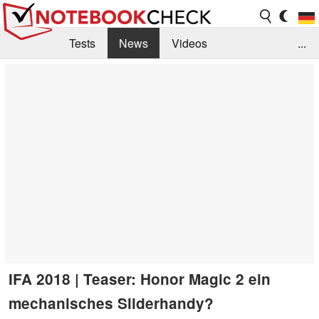
Tests
News
Videos
...
Benchmarks & Tech
Externe Tests
Kaufberatung
Deals
Suche
Jobs
Forum
IFA 2018 | Teaser: Honor Magic 2 ein
mechanisches Sliderhandy?