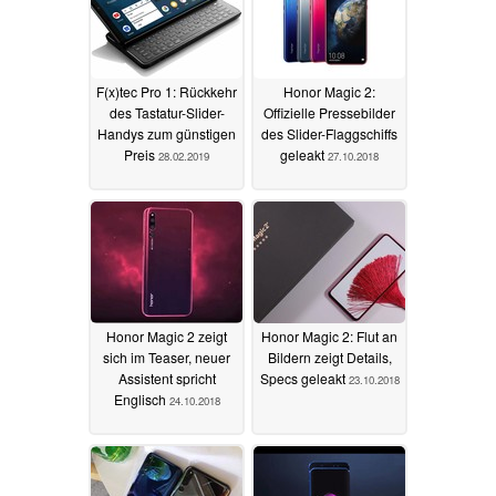
F(x)tec Pro 1: Rückkehr
Honor Magic 2:
des Tastatur-Slider-
Offizielle Pressebilder
Handys zum günstigen
des Slider-Flaggschiffs
Preis
geleakt
28.02.2019
27.10.2018
Honor Magic 2 zeigt
Honor Magic 2: Flut an
sich im Teaser, neuer
Bildern zeigt Details,
Assistent spricht
Specs geleakt
23.10.2018
Englisch
24.10.2018