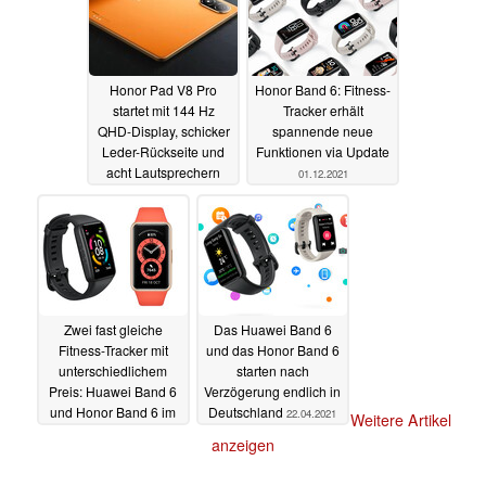
Honor Pad V8 Pro
Honor Band 6: Fitness-
startet mit 144 Hz
Tracker erhält
QHD-Display, schicker
spannende neue
Leder-Rückseite und
Funktionen via Update
acht Lautsprechern
01.12.2021
27.12.2022
Zwei fast gleiche
Das Huawei Band 6
Fitness-Tracker mit
und das Honor Band 6
unterschiedlichem
starten nach
Preis: Huawei Band 6
Verzögerung endlich in
und Honor Band 6 im
Deutschland
22.04.2021
Weitere Artikel
Vergleich
27.04.2021
anzeigen