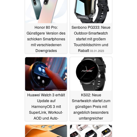
Honor 80 Pro:
Senbono PG333: Neue
Günstigere Version des
Outdoor-Smartwatch
schicken Smartphones
startet mit großem
mit verschiedenen
Touchbildschirm und
Downgrades
Rabatt
03.01.2023
vorgestellt
06.01.2023
Huawei Watch 3 erhält
KS02: Neue
Update auf
Smartwatch startet zum
HarmonyOS 3 mit
günstigen Preis mit
SuperLink, Workout-
angeblich besonders
AOD und Auto-
umfangreicher
Schlafmodus
Sensorik
29.12.2022
29.12.2022