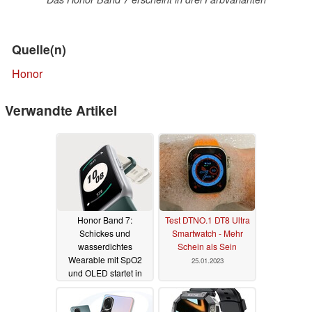
Quelle(n)
Honor
Verwandte Artikel
Honor Band 7:
Test DTNO.1 DT8 Ultra
Schickes und
Smartwatch - Mehr
wasserdichtes
Schein als Sein
Wearable mit SpO2
25.01.2023
und OLED startet in
Deutschland zum
kleinen Preis
11.05.2023