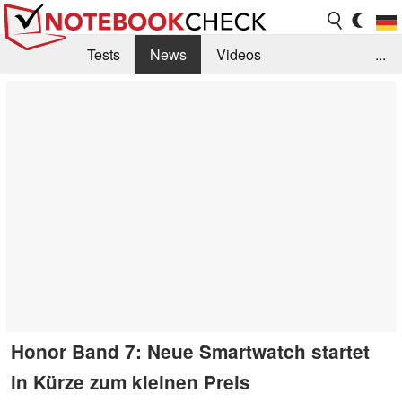
Tests
News
Videos
...
Benchmarks & Tech
Externe Tests
Kaufberatung
Deals
Suche
Jobs
Forum
Honor Band 7: Neue Smartwatch startet
in Kürze zum kleinen Preis