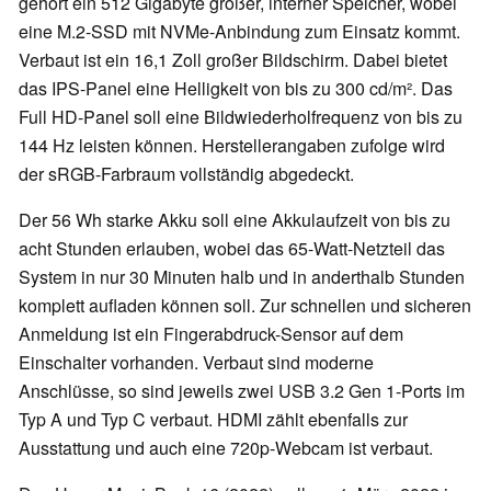
gehört ein 512 Gigabyte großer, interner Speicher, wobei
eine M.2-SSD mit NVMe-Anbindung zum Einsatz kommt.
Verbaut ist ein 16,1 Zoll großer Bildschirm. Dabei bietet
das IPS-Panel eine Helligkeit von bis zu 300 cd/m². Das
Full HD-Panel soll eine Bildwiederholfrequenz von bis zu
144 Hz leisten können. Herstellerangaben zufolge wird
der sRGB-Farbraum vollständig abgedeckt.
Der 56 Wh starke Akku soll eine Akkulaufzeit von bis zu
acht Stunden erlauben, wobei das 65-Watt-Netzteil das
System in nur 30 Minuten halb und in anderthalb Stunden
komplett aufladen können soll. Zur schnellen und sicheren
Anmeldung ist ein Fingerabdruck-Sensor auf dem
Einschalter vorhanden. Verbaut sind moderne
Anschlüsse, so sind jeweils zwei USB 3.2 Gen 1-Ports im
Typ A und Typ C verbaut. HDMI zählt ebenfalls zur
Ausstattung und auch eine 720p-Webcam ist verbaut.