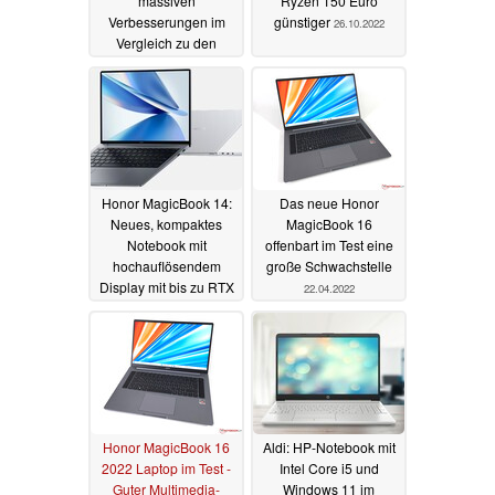
massiven
Ryzen 150 Euro
Verbesserungen im
günstiger
26.10.2022
Vergleich zu den
Vorjahresmodellen
08.12.2025
Honor MagicBook 14:
Das neue Honor
Neues, kompaktes
MagicBook 16
Notebook mit
offenbart im Test eine
hochauflösendem
große Schwachstelle
Display mit bis zu RTX
22.04.2022
2050 und Core i7
16.05.2022
Honor MagicBook 16
Aldi: HP-Notebook mit
2022 Laptop im Test -
Intel Core i5 und
Guter Multimedia-
Windows 11 im