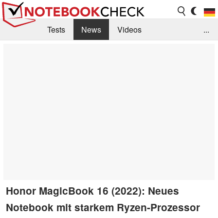
Tests
News
Videos
...
Benchmarks & Tech
Externe Tests
Kaufberatung
Deals
Suche
Jobs
Forum
Honor MagicBook 16 (2022): Neues
Notebook mit starkem Ryzen-Prozessor