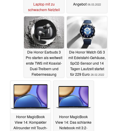
Laptop mit zu
Angebot
06.03.2022
schwachem Netzteil
20.04.2022
Die Honor Earbuds 3
Die Honor Watch GS 3
Pro starten als weltweit
mit Edelstahl-Gehäuse,
erste TWS mit Koaxial-
SpO2-Sensor und 14
Dual-Treibern und
Tagen Laufzeit startet
Fiebermessung
für 229 Euro
28.02.2022
28.02.2022
Honor MagicBook
Honor MagicBook
View 14: Kompakter
View 14: Das schlanke
Allrounder mit Touch-
Notebook mit 3:2-