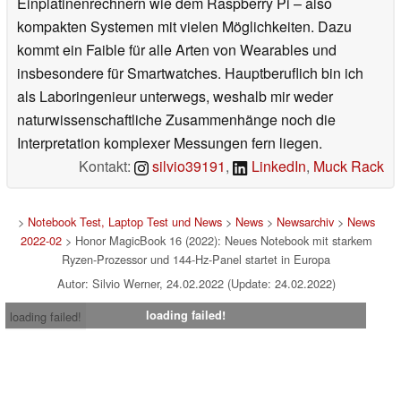
Einplatinenrechnern wie dem Raspberry Pi – also
kompakten Systemen mit vielen Möglichkeiten. Dazu
kommt ein Faible für alle Arten von Wearables und
insbesondere für Smartwatches. Hauptberuflich bin ich
als Laboringenieur unterwegs, weshalb mir weder
naturwissenschaftliche Zusammenhänge noch die
Interpretation komplexer Messungen fern liegen.
Kontakt:
silvio39191
,
LinkedIn
,
Muck Rack
>
Notebook Test, Laptop Test und News
>
News
>
Newsarchiv
>
News
2022-02
> Honor MagicBook 16 (2022): Neues Notebook mit starkem
Ryzen-Prozessor und 144-Hz-Panel startet in Europa
Autor: Silvio Werner, 24.02.2022 (Update: 24.02.2022)
loading failed!
loading failed!