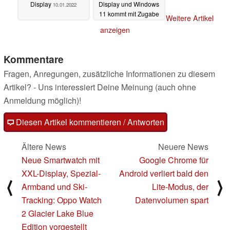
Display
Display und Windows
10.01.2022
11 kommt mit Zugabe
Weitere Artikel
nach Europa
19.11.2021
anzeigen
Kommentare
Fragen, Anregungen, zusätzliche Informationen zu diesem
Artikel? - Uns interessiert Deine Meinung (auch ohne
Anmeldung möglich)!
Diesen Artikel kommentieren / Antworten
Ältere News
Neuere News
Neue Smartwatch mit
Google Chrome für
XXL-Display, Spezial-
Android verliert bald den
⟨
⟩
Armband und Ski-
Lite-Modus, der
Tracking: Oppo Watch
Datenvolumen spart
2 Glacier Lake Blue
Edition vorgestellt