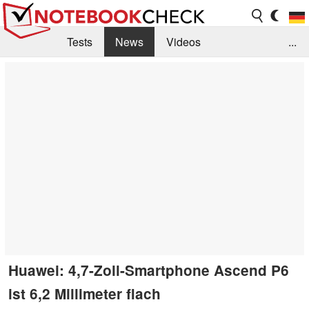
Tests
News
Videos
...
Benchmarks & Tech
Externe Tests
Kaufberatung
Deals
Suche
Jobs
Forum
Huawei: 4,7-Zoll-Smartphone Ascend P6
ist 6,2 Millimeter flach