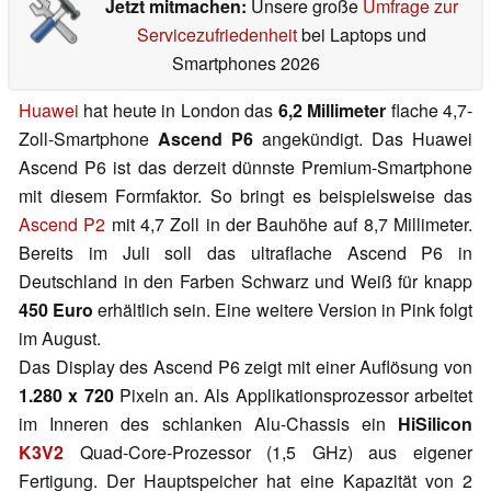
Jetzt mitmachen:
Unsere große
Umfrage zur
Servicezufriedenheit
bei Laptops und
Smartphones 2026
Huawei
hat heute in London das
6,2 Millimeter
flache 4,7-
Zoll-Smartphone
Ascend P6
angekündigt. Das Huawei
Ascend P6 ist das derzeit dünnste Premium-Smartphone
mit diesem Formfaktor. So bringt es beispielsweise das
Ascend P2
mit 4,7 Zoll in der Bauhöhe auf 8,7 Millimeter.
Bereits im Juli soll das ultraflache Ascend P6 in
Deutschland in den Farben Schwarz und Weiß für knapp
450 Euro
erhältlich sein. Eine weitere Version in Pink folgt
im August.
Das Display des Ascend P6 zeigt mit einer Auflösung von
1.280 x 720
Pixeln an. Als Applikationsprozessor arbeitet
im Inneren des schlanken Alu-Chassis ein
HiSilicon
K3V2
Quad-Core-Prozessor (1,5 GHz) aus eigener
Fertigung. Der Hauptspeicher hat eine Kapazität von 2