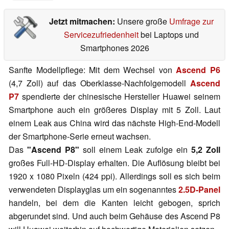
Jetzt mitmachen:
Unsere große
Umfrage zur
Servicezufriedenheit
bei Laptops und
Smartphones 2026
Sanfte Modellpflege: Mit dem Wechsel von
Ascend P6
(4,7 Zoll) auf das Oberklasse-Nachfolgemodell
Ascend
P7
spendierte der chinesische Hersteller Huawei seinem
Smartphone auch ein größeres Display mit 5 Zoll. Laut
einem Leak aus China wird das nächste High-End-Modell
der Smartphone-Serie erneut wachsen.
Das
"Ascend P8"
soll einem Leak zufolge ein
5,2 Zoll
großes Full-HD-Display erhalten. Die Auflösung bleibt bei
1920 x 1080 Pixeln (424 ppi). Allerdings soll es sich beim
verwendeten Displayglas um ein sogenanntes
2.5D-Panel
handeln, bei dem die Kanten leicht gebogen, sprich
abgerundet sind. Und auch beim Gehäuse des Ascend P8