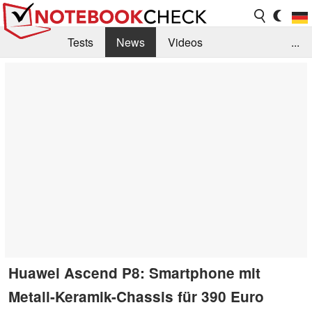
Tests
News
Videos
...
Benchmarks & Tech
Externe Tests
Kaufberatung
Deals
Suche
Jobs
Forum
Huawei Ascend P8: Smartphone mit
Metall-Keramik-Chassis für 390 Euro