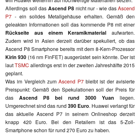
will Huawei weiterhin auf hochwertige Materialien setzen.
Allerdings soll das
Ascend P8
nicht nur - wie das
Ascend
P7
- ein solides Metallgehäuse erhalten. Gemäß den
geleakten Informationen soll das kommende P8 mit einer
Rückseite aus einem Keramikmaterial
aufwarten.
Zudem wird in Asien derzeit darüber spekuliert, ob das
Ascend P8 Smartphone bereits mit dem 8-Kern-Prozessor
Kirin 930
(16 nm FinFET) ausgerüstet sein könnte. Der ist
laut
TSMC
allerdings erst in der zweiten Jahreshälfte 2015
geplant.
Was im Vergleich zum
Ascend P7
bleibt ist der avisierte
Preispunkt: Gemäß den Spekulationen soll der Preis für
das
Ascend P8 bei rund 3000 Yuan
liegen.
Umgerechnet sind das rund
390 Euro
. Huawei verlangt für
das aktuelle Ascend P7 in seinem Onlineshop derzeit
knapp 420 Euro. Bei den Retailern ist das 5-Zoll-
Smartphone schon für rund 270 Euro zu haben.