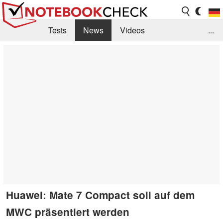
Tests
News
Videos
...
Benchmarks & Tech
Externe Tests
Kaufberatung
Deals
Suche
Jobs
Forum
Huawei: Mate 7 Compact soll auf dem
MWC präsentiert werden