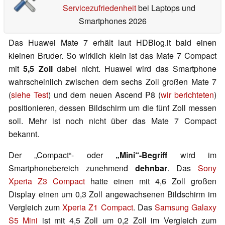
Servicezufriedenheit
bei Laptops und
Smartphones 2026
Das Huawei Mate 7 erhält laut HDBlog.it bald einen
kleinen Bruder. So wirklich klein ist das Mate 7 Compact
mit
5,5 Zoll
dabei nicht. Huawei wird das Smartphone
wahrscheinlich zwischen dem sechs Zoll großen Mate 7
(
siehe Test
) und dem neuen Ascend P8 (
wir berichteten
)
positionieren, dessen Bildschirm um die fünf Zoll messen
soll. Mehr ist noch nicht über das Mate 7 Compact
bekannt.
Der „Compact“- oder
„Mini“-Begriff
wird im
Smartphonebereich zunehmend
dehnbar
. Das
Sony
Xperia Z3 Compact
hatte einen mit 4,6 Zoll großen
Display einen um 0,3 Zoll angewachsenen Bildschirm im
Vergleich zum
Xperia Z1 Compact
. Das
Samsung Galaxy
S5 Mini
ist mit 4,5 Zoll um 0,2 Zoll im Vergleich zum