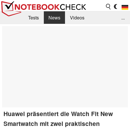
Tests
News
Videos
...
Benchmarks & Tech
Externe Tests
Kaufberatung
Deals
Suche
Jobs
Forum
Huawei präsentiert die Watch Fit New
Smartwatch mit zwei praktischen