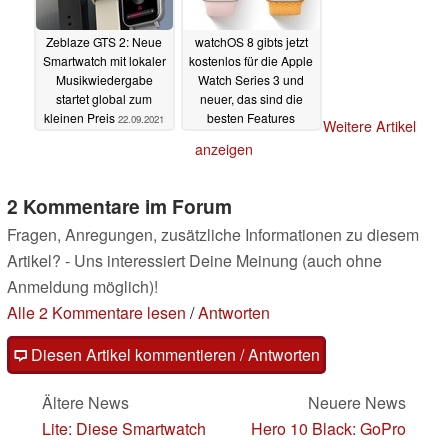
Zeblaze GTS 2: Neue
watchOS 8 gibts jetzt
Smartwatch mit lokaler
kostenlos für die Apple
Musikwiedergabe
Watch Series 3 und
startet global zum
neuer, das sind die
kleinen Preis
besten Features
22.09.2021
Weitere Artikel
20.09.2021
anzeigen
2 Kommentare im Forum
Fragen, Anregungen, zusätzliche Informationen zu diesem
Artikel? - Uns interessiert Deine Meinung (auch ohne
Anmeldung möglich)!
Alle 2 Kommentare lesen
/
Antworten
Diesen Artikel kommentieren / Antworten
Ältere News
Neuere News
Lite: Diese Smartwatch
Hero 10 Black: GoPro