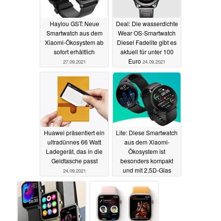
Haylou GST: Neue
Deal: Die wasserdichte
Smartwatch aus dem
Wear OS-Smartwatch
Xiaomi-Ökosystem ab
Diesel Fadelite gibt es
sofort erhältlich
aktuell für unter 100
Euro
27.09.2021
24.09.2021
Huawei präsentiert ein
Lite: Diese Smartwatch
ultradünnes 66 Watt
aus dem Xiaomi-
Ladegerät, das in die
Ökosystem ist
Geldtasche passt
besonders kompakt
und mit 2,5D-Glas
24.09.2021
ausgestattet
23.09.2021