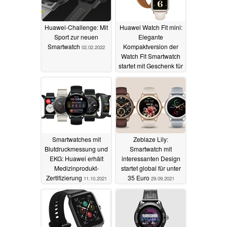
Huawei-Challenge: Mit
Huawei Watch Fit mini:
Sport zur neuen
Elegante
Smartwatch
Kompaktversion der
02.02.2022
Watch Fit Smartwatch
startet mit Geschenk für
Vorbesteller
21.10.2021
Smartwatches mit
Zeblaze Lily:
Blutdruckmessung und
Smartwatch mit
EKG: Huawei erhält
interessanten Design
Medizinprodukt-
startet global für unter
Zertifizierung
35 Euro
11.10.2021
29.09.2021