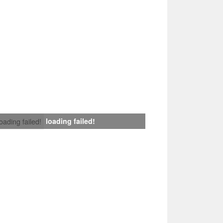
loading failed!
loading failed!