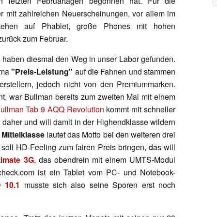
n letzten Februartagen begonnen hat. Für die
mit zahlreichen Neuerscheinungen, vor allem im
stehen auf Phablet, große Phones mit hohen
zurück zum Februar.
 haben diesmal den Weg in unser Labor gefunden.
hema
"Preis-Leistung"
auf die Fahnen und stammen
rstellern, jedoch nicht von den Premiummarken.
t, war Bullman bereits zum zweiten Mal mit einem
ullman Tab 9 AQQ Revolution
kommt mit schneller
daher und will damit in der Highendklasse wildern
.
Mittelklasse
lautet das Motto bei den weiteren drei
soll HD-Feeling zum fairen Preis bringen, das will
timate 3G
, das obendrein mit einem UMTS-Modul
kcheck.com ist ein Tablet vom PC- und Notebook-
 10.1
musste sich also seine Sporen erst noch