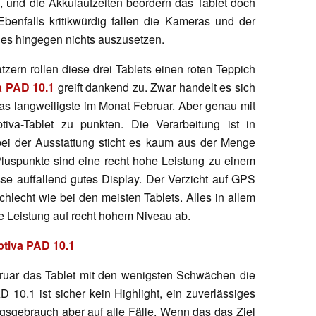
g, und die Akkulaufzeiten beordern das Tablet doch
Ebenfalls kritikwürdig fallen die Kameras und der
t es hingegen nichts auszusetzen.
zern rollen diese drei Tablets einen roten Teppich
a PAD 10.1
greift dankend zu. Zwar handelt es sich
as langweiligste im Monat Februar. Aber genau mit
tiva-Tablet zu punkten. Die Verarbeitung ist in
bei der Ausstattung sticht es kaum aus der Menge
Pluspunkte sind eine recht hohe Leistung zu einem
sse auffallend gutes Display. Der Verzicht auf GPS
hlecht wie bei den meisten Tablets. Alles in allem
de Leistung auf recht hohem Niveau ab.
tiva PAD 10.1
bruar das Tablet mit den wenigsten Schwächen die
10.1 ist sicher kein Highlight, ein zuverlässiges
agsgebrauch aber auf alle Fälle. Wenn das das Ziel