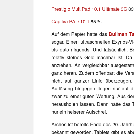
Prestigio MultiPad 10.1 Ultimate 3G
83
Captiva PAD 10.1
85 %
Auf dem Papier hatte das
Bullman T
sogar. Einen ultraschnellen Exynos-V
bis dato nirgends. Und tatsächlich: B
relativ kleines Geld machbar ist. D
anziehen. An vergleichbar ausgestat
ganz heran. Zudem offenbart die Ver
nicht auf ganzer Linie überzeugen. 
Auflösung hingegen liegen nur auf du
zwar zu einer guten Wertung. Aus den
herausholen lassen. Dann hätte das 
nur ein heiserer Aufschrei.
Archos ist bereits Ende des 20. Jahrh
bekannt geworden. Tablets gibt es abe