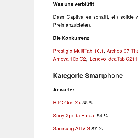
Was uns verblüfft
Dass Captiva es schafft, ein solide
Preis anzubieten.
Die Konkurrenz
Prestigio MultiTab 10.1
,
Archos 97 Ti
Arnova 10b G2
,
Lenovo IdeaTab S21
Kategorie Smartphone
Anwärter:
HTC One X+
88 %
Sony Xperia E dual
84 %
Samsung ATIV S
87 %