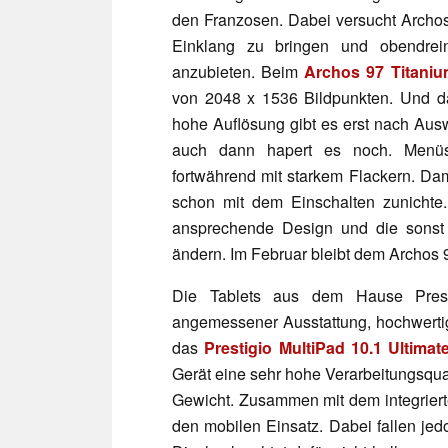
den Franzosen. Dabei versucht Archos s
Einklang zu bringen und obendrein
anzubieten. Beim
Archos 97 Titani
von 2048 x 1536 Bildpunkten. Und d
hohe Auflösung gibt es erst nach Au
auch dann hapert es noch. Menüs,
fortwährend mit starkem Flackern. Da
schon mit dem Einschalten zunichte
ansprechende Design und die sonst 
ändern. Im Februar bleibt dem Archos
Die Tablets aus dem Hause Presti
angemessener Ausstattung, hochwertig
das
Prestigio MultiPad 10.1 Ultimat
Gerät eine sehr hohe Verarbeitungsqual
Gewicht. Zusammen mit dem integriert
den mobilen Einsatz. Dabei fallen jed