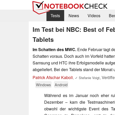
Tests
News
Videos
Be
Im Test bei NBC: Best of F
Tablets
Im Schatten des MWC.
Ende Februar tagt de
Schatten voraus. Doch auch im Vorfeld hatten
Samsung und HTC ihre Erfolgsmodelle aufgef
abgeliefert. Bei den Tablets stand der Monat 
Patrick Afschar Kaboli
,
Veröffe
,
✓
Stefanie Voigt
Windows
Android
Während es im Januar noch eher ru
Dezember – kam die Testmaschineri
obwohl der wichtigste Event des Ta