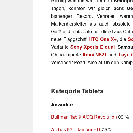
Richtig was los war bei den
Smartp
Tagen, konnten wir gleich
acht Ge
bisheriger Rekord. Vertreten war
Markenhersteller als auch absolut
Geräte, die bis dato nur direkt aus Ch
neue Flaggschiff
HTC One X+
, die
So
Variante
Sony Xperia E dual
,
Samsu
China-Importe
Amoi N821
und
Jiayu 
Versender Pearl. Also auf in den Kampf
Kategorie Tablets
Anwärter:
Bullman Tab 9 AQQ Revolution
83 %
Archos 97 Titanium HD
79 %