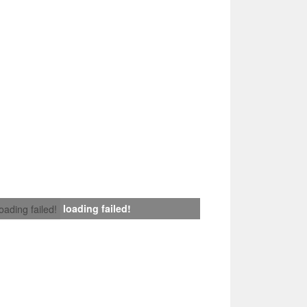
loading failed!
loading failed!