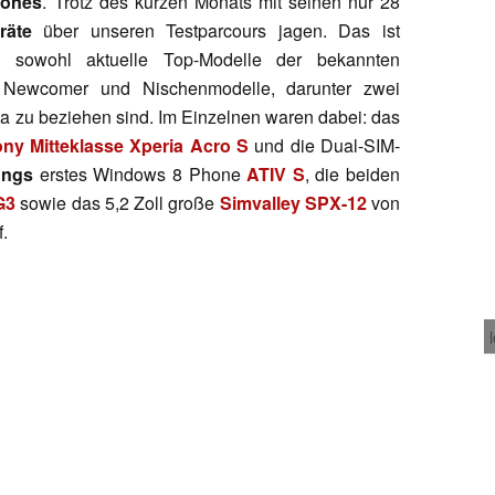
hones
. Trotz des kurzen Monats mit seinen nur 28
räte
über unseren Testparcours jagen. Das ist
en sowohl aktuelle Top-Modelle der bekannten
e Newcomer und Nischenmodelle, darunter zwei
ina zu beziehen sind. Im Einzelnen waren dabei: das
ny Mitteklasse Xperia Acro S
und die Dual-SIM-
ngs
erstes Windows 8 Phone
ATIV S
, die beiden
G3
sowie das 5,2 Zoll große
Simvalley SPX-12
von
.