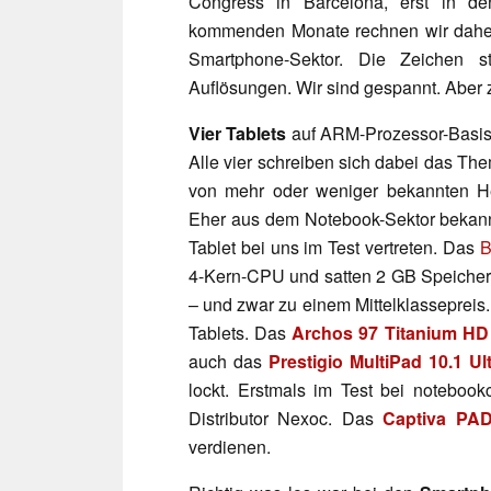
Congress in Barcelona, erst in de
kommenden Monate rechnen wir daher 
Smartphone-Sektor. Die Zeichen 
Auflösungen. Wir sind gespannt. Aber 
Vier Tablets
auf ARM-Prozessor-Basis
Alle vier schreiben sich dabei das T
von mehr oder weniger bekannten He
Eher aus dem Notebook-Sektor bekann
Tablet bei uns im Test vertreten. Das
B
4-Kern-CPU und satten 2 GB Speicher 
– und zwar zu einem Mittelklassepreis
Tablets. Das
Archos 97 Titanium HD
auch das
Prestigio MultiPad 10.1 Ul
lockt. Erstmals im Test bei noteboo
Distributor Nexoc. Das
Captiva PAD
verdienen.