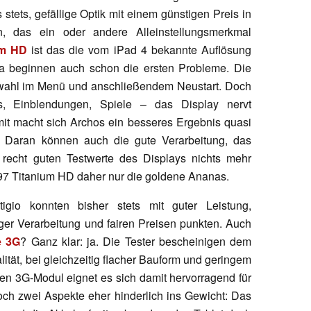
tets, gefällige Optik mit einem günstigen Preis in
, das ein oder andere Alleinstellungsmerkmal
um HD
ist das die vom iPad 4 bekannte Auflösung
a beginnen auch schon die ersten Probleme. Die
swahl im Menü und anschließendem Neustart. Doch
 Einblendungen, Spiele – das Display nervt
mit macht sich Archos ein besseres Ergebnis quasi
. Daran können auch die gute Verarbeitung, das
recht guten Testwerte des Displays nichts mehr
 97 Titanium HD daher nur die goldene Ananas.
gio konnten bisher stets mit guter Leistung,
er Verarbeitung und fairen Preisen punkten. Auch
e 3G
? Ganz klar: ja. Die Tester bescheinigen dem
ität, bei gleichzeitig flacher Bauform und geringem
en 3G-Modul eignet es sich damit hervorragend für
och zwei Aspekte eher hinderlich ins Gewicht: Das