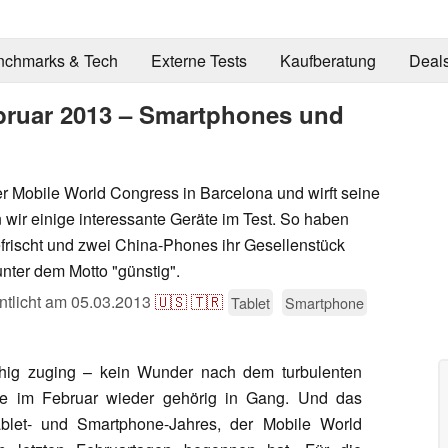
nchmarks & Tech
Externe Tests
Kaufberatung
Deal
ebruar 2013 – Smartphones und
r Mobile World Congress in Barcelona und wirft seine
 wir einige interessante Geräte im Test. So haben
rischt und zwei China-Phones ihr Gesellenstück
unter dem Motto "günstig".
ntlicht am
05.03.2013
🇺🇸
🇹🇷
Tablet
Smartphone
hig zuging – kein Wunder nach dem turbulenten
e im Februar wieder gehörig in Gang. Und das
blet- und Smartphone-Jahres, der Mobile World