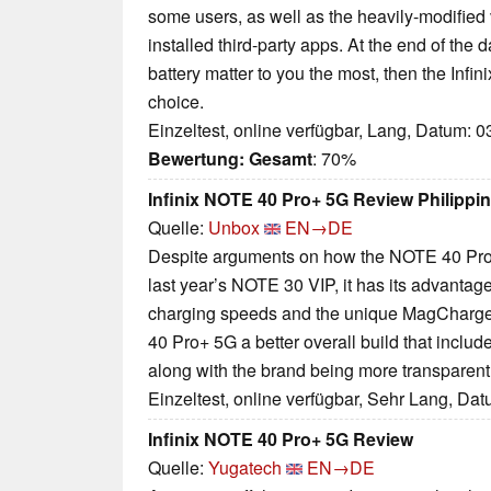
some users, as well as the heavily-modified 
installed third-party apps. At the end of the
battery matter to you the most, then the Infin
choice.
Einzeltest, online verfügbar, Lang, Datum: 
Bewertung:
Gesamt
: 70%
Infinix NOTE 40 Pro+ 5G Review Philipp
Quelle:
Unbox
EN→DE
Despite arguments on how the NOTE 40 Pro+
last year’s NOTE 30 VIP, it has its advantag
charging speeds and the unique MagCharge 
40 Pro+ 5G a better overall build that includes
along with the brand being more transparent
Einzeltest, online verfügbar, Sehr Lang, Da
Infinix NOTE 40 Pro+ 5G Review
Quelle:
Yugatech
EN→DE