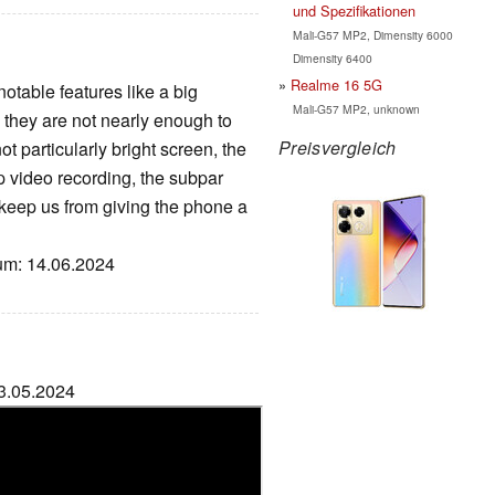
und Spezifikationen
Mali-G57 MP2, Dimensity 6000
Dimensity 6400
Realme 16 5G
otable features like a big
Mali-G57 MP2, unknown
, they are not nearly enough to
Preisvergleich
t particularly bright screen, the
 video recording, the subpar
keep us from giving the phone a
tum: 14.06.2024
23.05.2024