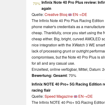
Infinix Note 40 Pro Plus review: Infi
70%
again
Quelle:
Creative Bloq
EN→DE
The Infinix Note 40 Pro Plus Racing Editio
phone maker's credentials as a manufacturer
cheap. Thankfully, once you start using the N
cheap either. Big, bright, curved AMOLED 
nice integration with the XWatch 3 WE smart
lack of processing grunt or outright performanc
compromises, but the Note 40 Pro Plus is s
for all and any casual use.
Einzeltest, online verfügbar, Mittel, Datum: 
Bewertung:
Gesamt
: 70%
Infinix NOTE 40 Pro+ 5G Racing Edition re
racing flair
Quelle:
Speed Magazine
EN→DE
The Infinix NOTE 40 Pro+ 5G Racing Edition