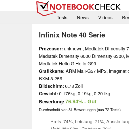
Tests
News
Videos
Be
Infinix Note 40 Serie
Prozessor:
unknown, Mediatek Dimensity 7
Mediatek Dimensity 6000 Dimensity 6300, 
Mediatek Helio G Helio G99
Grafikkarte:
ARM Mali-G57 MP2, Imaginati
BXM-8-256
Bildschirm:
6.78 Zoll
Gewicht:
0.176kg, 0.19kg, 0.201kg
76.94%
- Gut
Bewertung:
Durchschnitt von
31
Bewertungen (aus
72
Tests)
Preis: 74%, Leistung: 71%, Ausstattun
Mobilität: 80%, Gehäuse: 78%