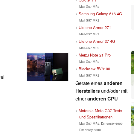
Mali-G57 MP2
Samsung Galaxy A16 4G
Mali-G57 MP2
Ulefone Armor 27T
Mali-G57 MP2
Ulefone Armor 27 4G
Mali-G57 MP2
Meizu Note 21 Pro
Mali-G57 MP2
Blackview BV8100
Mali-G57 MP2
xel
Geräte eines
anderen
Herstellers
und/oder mit
einer
anderen CPU
Motorola Moto G37 Tests
und Spezifikationen
Mali-G57 MP2, Dimensity 6000
Dimensity 6300