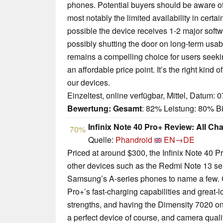
phones. Potential buyers should be aware of
most notably the limited availability in certain
possible the device receives 1-2 major softw
possibly shutting the door on long-term usabi
remains a compelling choice for users seeki
an affordable price point. It’s the right kind o
our devices.
Einzeltest, online verfügbar, Mittel, Datum: 
Bewertung:
Gesamt
: 82% Leistung: 80% 
Infinix Note 40 Pro+ Review: All C
70%
Quelle:
Phandroid
EN→DE
Priced at around $300, the Infinix Note 40 P
other devices such as the Redmi Note 13 ser
Samsung’s A-series phones to name a few. 
Pro+’s fast-charging capabilities and great-lo
strengths, and having the Dimensity 7020 onbo
a perfect device of course, and camera qualit