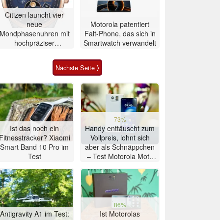
Citizen launcht vier
neue
Motorola patentiert
Mondphasenuhren mit
Falt-Phone, das sich in
hochpräziser
Smartwatch verwandelt
Atomzeitmessung
Nächste Seite ⟩
73%
Ist das noch ein
Handy enttäuscht zum
Fitnesstracker? Xiaomi
Vollpreis, lohnt sich
Smart Band 10 Pro im
aber als Schnäppchen
Test
– Test Motorola Moto
G47 Smartphone
86%
Antigravity A1 im Test:
Ist Motorolas