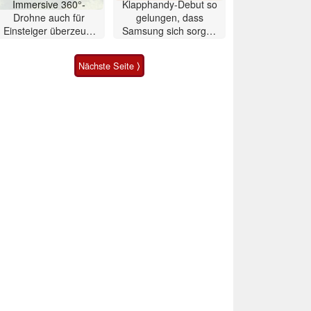
Immersive 360°-
Klapphandy-Debut so
Drohne auch für
gelungen, dass
Einsteiger überzeugt
Samsung sich sorgen
mit Einschränkungen
muss? – Razr Fold
Smartphone im Test
Nächste Seite ⟩