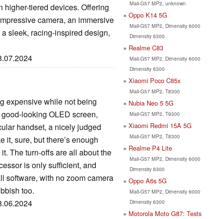
Mali-G57 MP2, unknown
higher-tiered devices. Offering
Oppo K14 5G
n impressive camera, an immersive
Mali-G57 MP2, Dimensity 6000
 a sleek, racing-inspired design,
Dimensity 6300
Realme C83
08.07.2024
Mali-G57 MP2, Dimensity 6000
Dimensity 6300
Xiaomi Poco C85x
Mali-G57 MP2, T8300
ng expensive while not being
Nubia Neo 5 5G
, a good-looking OLED screen,
Mali-G57 MP2, T9300
Xiaomi Redmi 15A 5G
cular handset, a nicely judged
Mali-G57 MP2, T8300
e it, sure, but there’s enough
Realme P4 Lite
t. The turn-offs are all about the
Mali-G57 MP2, Dimensity 6000
essor is only sufficient, and
Dimensity 6300
ll software, with no zoom camera
Oppo A6s 5G
bbish too.
Mali-G57 MP2, Dimensity 6000
18.06.2024
Dimensity 6300
Motorola Moto G87: Tests