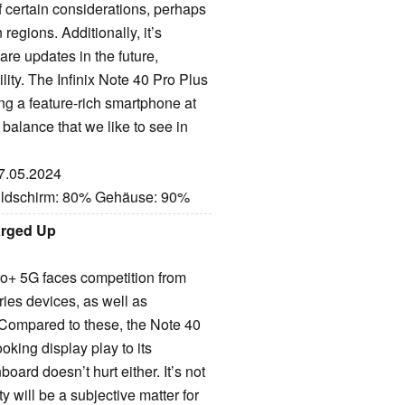
 certain considerations, perhaps
 regions. Additionally, it’s
are updates in the future,
lity. The Infinix Note 40 Pro Plus
ng a feature-rich smartphone at
f balance that we like to see in
07.05.2024
Bildschirm: 80% Gehäuse: 90%
harged Up
ro+ 5G faces competition from
ies devices, as well as
Compared to these, the Note 40
oking display play to its
ard doesn’t hurt either. It’s not
y will be a subjective matter for