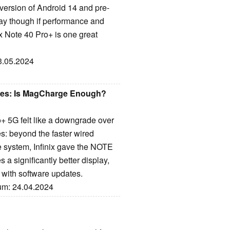
version of Android 14 and pre-
 day though if performance and
ix Note 40 Pro+ is one great
03.05.2024
ines: Is MagCharge Enough?
 5G felt like a downgrade over
es: beyond the faster wired
system, Infinix gave the NOTE
 a significantly better display,
 with software updates.
tum: 24.04.2024