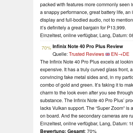
packed with features more commonly seen in 
a snappy performance, great battery life, a
display and full-bodied audio, not to mention
it’s definitely a great bargain for P13,999.
Einzeltest, online verfügbar, Lang, Datum: 
Infinix Note 40 Pro Plus Review
70%
Quelle:
Trusted Reviews
EN→DE
The Infinix Note 40 Pro Plus excels at looki
expensive. It has a truly curved glass front
convincing fake metal sides and, in my parti
combo of gold and green. It’s faking it to mak
charm to the look even after you see through i
substance. The Infinix Note 40 Pro Plus’ proc
lacks Vulkan support. The “Super Zoom” is a
on board. And the secondary cameras are ru
Einzeltest, online verfügbar, Lang, Datum: 
Bewertung:
Gesamt
: 70%