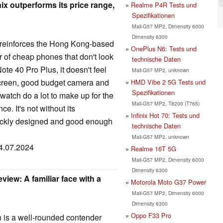
nix outperforms its price range,
Realme P4R Tests und
Spezifikationen
Mali-G57 MP2, Dimensity 6000
Dimensity 6300
n reinforces the Hong Kong-based
OnePlus N6: Tests und
 of cheap phones that don't look
technische Daten
ote 40 Pro Plus, it doesn't feel
Mali-G57 MP2, unknown
screen, good budget camera and
HMD Vibe 2 5G Tests und
Spezifikationen
watch do a lot to make up for the
Mali-G57 MP2, T8200 (T765)
e. It's not without its
Infinix Hot 70: Tests und
lickly designed and good enough
technische Daten
Mali-G57 MP2, unknown
24.07.2024
Realme 16T 5G
Mali-G57 MP2, Dimensity 6000
Dimensity 6300
view: A familiar face with a
Motorola Moto G37 Power
Mali-G57 MP2, Dimensity 6000
Dimensity 6300
Oppo F33 Pro
 is a well-rounded contender