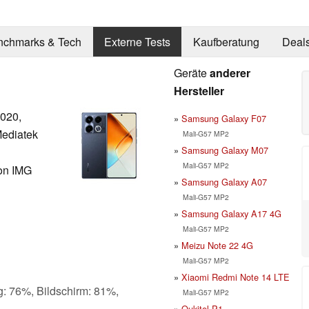
nchmarks & Tech
Externe Tests
Kaufberatung
Deal
Geräte
anderer
Hersteller
020,
Samsung Galaxy F07
Mediatek
Mali-G57 MP2
Samsung Galaxy M07
Mali-G57 MP2
on IMG
Samsung Galaxy A07
Mali-G57 MP2
Samsung Galaxy A17 4G
Mali-G57 MP2
Meizu Note 22 4G
Mali-G57 MP2
Xiaomi Redmi Note 14 LTE
g: 76%, Bildschirm: 81%,
Mali-G57 MP2
Oukitel P1