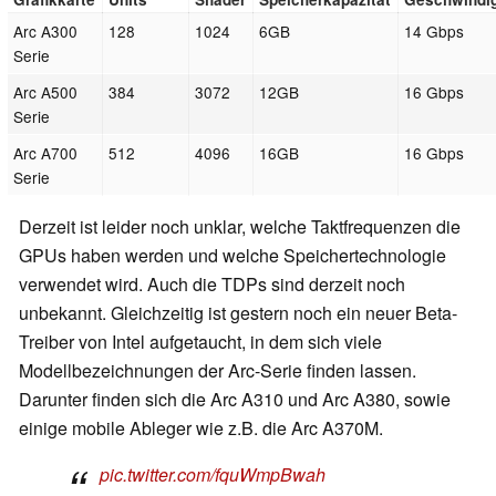
Arc A300
128
1024
6GB
14 Gbps
Serie
Arc A500
384
3072
12GB
16 Gbps
Serie
Arc A700
512
4096
16GB
16 Gbps
Serie
Derzeit ist leider noch unklar, welche Taktfrequenzen die
GPUs haben werden und welche Speichertechnologie
verwendet wird. Auch die TDPs sind derzeit noch
unbekannt. Gleichzeitig ist gestern noch ein neuer Beta-
Treiber von Intel aufgetaucht, in dem sich viele
Modellbezeichnungen der Arc-Serie finden lassen.
Darunter finden sich die Arc A310 und Arc A380, sowie
einige mobile Ableger wie z.B. die Arc A370M.
pic.twitter.com/fquWmpBwah