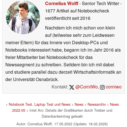
Cornelius Wolff
- Senior Tech Writer
-
1677 Artikel auf Notebookcheck
veröffentlicht
seit 2016
Nachdem ich mich schon von klein
auf (teilweise sehr zum Leidwesen
meiner Eltern) für das Innere von Desktop-PCs und
Notebooks interessiert habe, begann ich im Jahr 2016 als
freier Mitarbeiter bei Notebookcheck für das
Newssegment zu schreiben. Seitdem bin ich mit dabei
und studiere parallel dazu derzeit Wirtschaftsinformatik an
der Universität Osnabrück.
Kontakt:
@CorniWo
,
corniwo
>
Notebook Test, Laptop Test und News
>
News
>
Newsarchiv
>
News
2022-05
> Intel Arc: Details der Grafikkarten durch Treiber und
Datenbankeintrag geleakt
Autor: Cornelius Wolff, 17.05.2022 (Update: 18.02.2026)