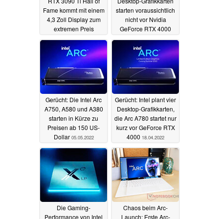
RTX 3090 Ti Hall of
Desktop-Grafikkarten
Fame kommt mit einem
starten voraussichtlich
4,3 Zoll Display zum
nicht vor Nvidia
extremen Preis
GeForce RTX 4000
27.05.2022
10.05.2022
Gerücht: Die Intel Arc
Gerücht: Intel plant vier
A750, A580 und A380
Desktop-Grafikkarten,
starten in Kürze zu
die Arc A780 startet nur
Preisen ab 150 US-
kurz vor GeForce RTX
Dollar
4000
05.05.2022
18.04.2022
Die Gaming-
Chaos beim Arc-
Performance von Intel
Launch: Erste Arc-