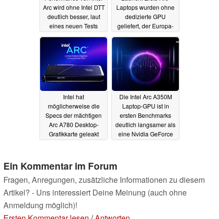
Arc wird ohne Intel DTT
Laptops wurden ohne
deutlich besser, laut
dedizierte GPU
eines neuen Tests
geliefert, der Europa-
Launch verzögert sich
14.04.2022
08.04.2022
Intel hat
Die Intel Arc A350M
möglicherweise die
Laptop-GPU ist in
Specs der mächtigen
ersten Benchmarks
Arc A780 Desktop-
deutlich langsamer als
Grafikkarte geleakt
eine Nvidia GeForce
GTX 1650 Max-Q
04.04.2022
01.04.2022
Ein Kommentar im Forum
Fragen, Anregungen, zusätzliche Informationen zu diesem
Artikel? - Uns interessiert Deine Meinung (auch ohne
Anmeldung möglich)!
Ersten Kommentar lesen
/
Antworten