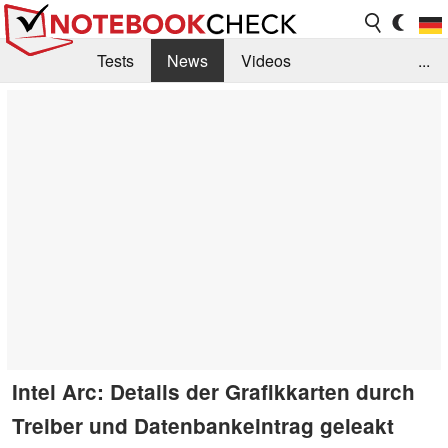
Tests
News
Videos
...
Benchmarks & Tech
Externe Tests
Kaufberatung
Deals
Suche
Jobs
Forum
Intel Arc: Details der Grafikkarten durch
Treiber und Datenbankeintrag geleakt