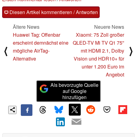
Diesen Artikel kommentieren / Antworten
Ältere News
Neuere News
Huawei Tag: Offenbar
Xiaomi: 75 Zoll großer
erscheint demnächst eine
QLED-TV Mi TV Q1 75''
⟨
⟩
mögliche AirTag-
mit HDMI 2.1, Dolby
Alternative
Vision und HDR10+ für
unter 1.200 Euro im
Angebot
Als bevorzugte Quelle
auf Google
hinzufügen