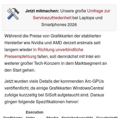
Jetzt mitmachen:
Unsere große
Umfrage zur
Servicezufriedenheit
bei Laptops und
Smartphones 2026
Während die Preise von Grafikkarten der etablierten
Hersteller wie Nvidia und AMD derzeit erstmals seit
langem wieder
in Richtung unverbindliche
Preisempfehlung
fallen, soll demnächst mit Intel ein
weiterer großer Tech-Konzern in dem Marktsegment an
den Start gehen.
Jetzt wurden viele Details der kommenden Arc-GPUs
veröffentlicht, da einige Grafikkarten WindowsCentral
zufolge kurzzeitig bei SiSoft aufgetaucht sind. Daraus
gingen folgende Spezifikationen hervor:
Execution
Grafikkarte
Units
Shader
Speicherkapazität
Geschwindig