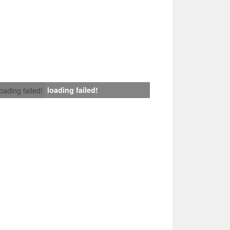
loading failed!
loading failed!