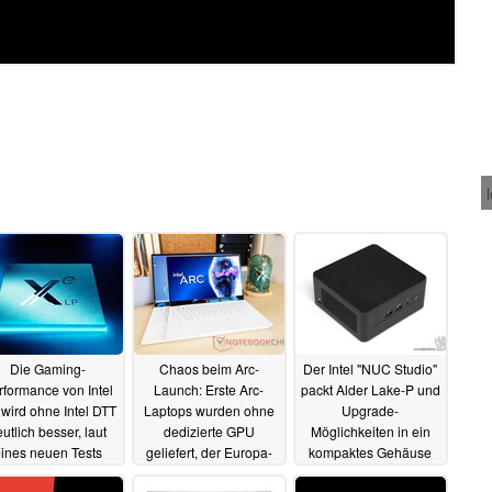
Die Gaming-
Chaos beim Arc-
Der Intel "NUC Studio"
rformance von Intel
Launch: Erste Arc-
packt Alder Lake-P und
 wird ohne Intel DTT
Laptops wurden ohne
Upgrade-
utlich besser, laut
dedizierte GPU
Möglichkeiten in ein
ines neuen Tests
geliefert, der Europa-
kompaktes Gehäuse
Launch verzögert sich
14.04.2022
04.04.2022