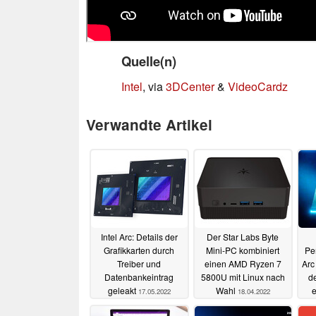
Quelle(n)
Intel
, via
3DCenter
&
VideoCardz
Verwandte Artikel
Intel Arc: Details der
Der Star Labs Byte
Grafikkarten durch
Mini-PC kombiniert
Pe
Treiber und
einen AMD Ryzen 7
Arc
Datenbankeintrag
5800U mit Linux nach
de
geleakt
Wahl
e
17.05.2022
18.04.2022