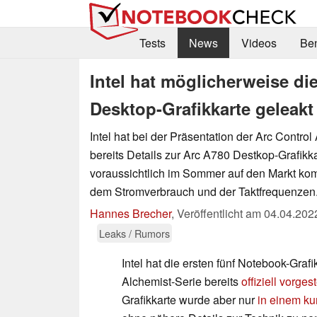
Tests
News
Videos
Be
Intel hat möglicherweise d
Desktop-Grafikkarte geleakt
Intel hat bei der Präsentation der Arc Contro
bereits Details zur Arc A780 Destkop-Grafikka
voraussichtlich im Sommer auf den Markt kom
dem Stromverbrauch und der Taktfrequenzen
Hannes Brecher
,
Veröffentlicht am
04.04.202
Leaks / Rumors
Intel hat die ersten fünf Notebook-Grafi
Alchemist-Serie bereits
offiziell vorgest
Grafikkarte wurde aber nur
in einem ku