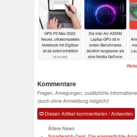
GPD P2 Max 2022:
Die Intel Arc A350M
Neues, ultrakompaktes
Laptop-GPU ist in
Amü
Notebook mit Digitizer
ersten Benchmarks
ma
ist ab sofort erhältlich
deutlich langsamer als
Lau
eine Nvidia GeForce
03.04.2022
GTX 1650 Max-Q
Weite
01.04.2022
Kommentare
Fragen, Anregungen, zusätzliche Informatione
(auch ohne Anmeldung möglich)!
Diesen Artikel kommentieren / Antworten
Ältere News
Smartwatch-Deal: Die wasserdichte Amaz