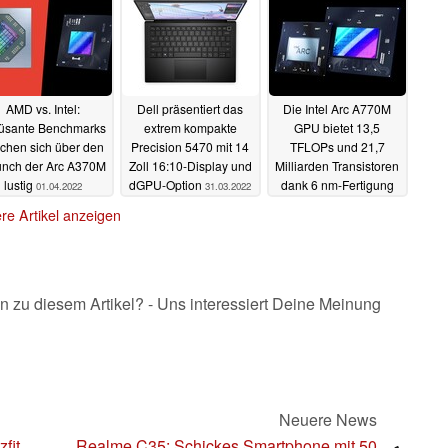
08.04.2022
AMD vs. Intel:
Dell präsentiert das
Die Intel Arc A770M
sante Benchmarks
extrem kompakte
GPU bietet 13,5
chen sich über den
Precision 5470 mit 14
TFLOPs und 21,7
nch der Arc A370M
Zoll 16:10-Display und
Milliarden Transistoren
lustig
dGPU-Option
dank 6 nm-Fertigung
01.04.2022
31.03.2022
bei TSMC
31.03.2022
re Artikel anzeigen
n zu diesem Artikel? - Uns interessiert Deine Meinung
Neuere News
fit
Realme C35: Schickes Smartphone mit 50