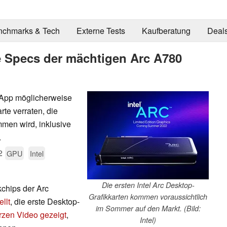
nchmarks & Tech
Externe Tests
Kaufberatung
Deal
ie Specs der mächtigen Arc A780
l App möglicherweise
rte verraten, die
men wird, inklusive
.
2
GPU
Intel
Die ersten Intel Arc Desktop-
kchips der Arc
Grafikkarten kommen voraussichtlich
ellt
, die erste Desktop-
im Sommer auf den Markt. (Bild:
rzen Video gezeigt
,
Intel)