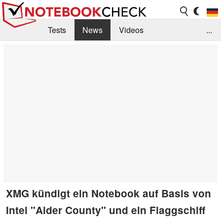
Tests
News
Videos
...
Benchmarks & Tech
Externe Tests
Kaufberatung
Deals
Suche
Jobs
Forum
XMG kündigt ein Notebook auf Basis von
Intel "Alder County" und ein Flaggschiff