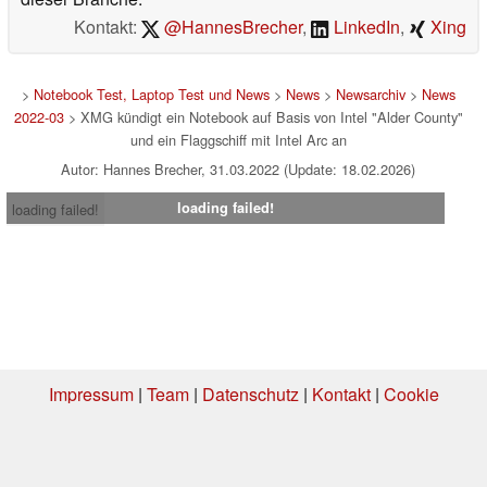
Kontakt:
@HannesBrecher
,
LinkedIn
,
Xing
>
Notebook Test, Laptop Test und News
>
News
>
Newsarchiv
>
News
2022-03
> XMG kündigt ein Notebook auf Basis von Intel "Alder County"
und ein Flaggschiff mit Intel Arc an
Autor: Hannes Brecher, 31.03.2022 (Update: 18.02.2026)
loading failed!
loading failed!
Impressum
|
Team
|
Datenschutz
|
Kontakt
|
Cookie
Einstellungen
| 08.08.2026 17:05
* Beim Kauf über einen Affiliate-Link kann Notebookcheck eine Vergütung
erhalten. Vielen Dank für Ihre Unterstützung!.