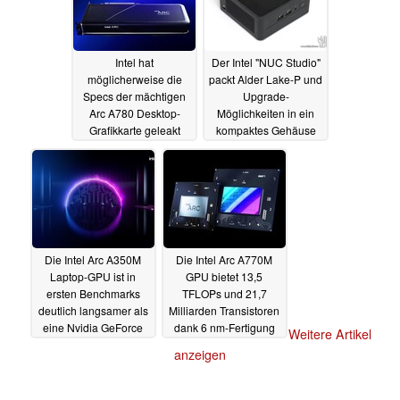
Intel hat
Der Intel "NUC Studio"
möglicherweise die
packt Alder Lake-P und
Specs der mächtigen
Upgrade-
Arc A780 Desktop-
Möglichkeiten in ein
Grafikkarte geleakt
kompaktes Gehäuse
04.04.2022
04.04.2022
Die Intel Arc A350M
Die Intel Arc A770M
Laptop-GPU ist in
GPU bietet 13,5
ersten Benchmarks
TFLOPs und 21,7
deutlich langsamer als
Milliarden Transistoren
eine Nvidia GeForce
dank 6 nm-Fertigung
Weitere Artikel
GTX 1650 Max-Q
bei TSMC
31.03.2022
anzeigen
01.04.2022