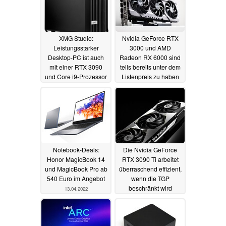
XMG Studio:
Nvidia GeForce RTX
Leistungsstarker
3000 und AMD
Desktop-PC ist auch
Radeon RX 6000 sind
mit einer RTX 3090
teils bereits unter dem
und Core i9-Prozessor
Listenpreis zu haben
erhältlich
22.04.2022
18.04.2022
Notebook-Deals:
Die Nvidia GeForce
Honor MagicBook 14
RTX 3090 Ti arbeitet
und MagicBook Pro ab
überraschend effizient,
540 Euro im Angebot
wenn die TGP
beschränkt wird
13.04.2022
12.04.2022